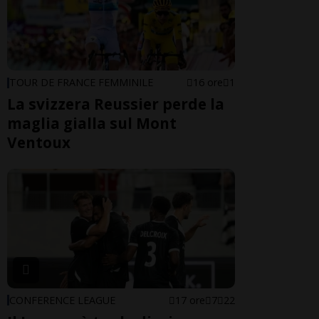
TOUR DE FRANCE FEMMINILE
16 ore
1
La svizzera Reussier perde la
maglia gialla sul Mont
Ventoux
CONFERENCE LEAGUE
17 ore
7
22