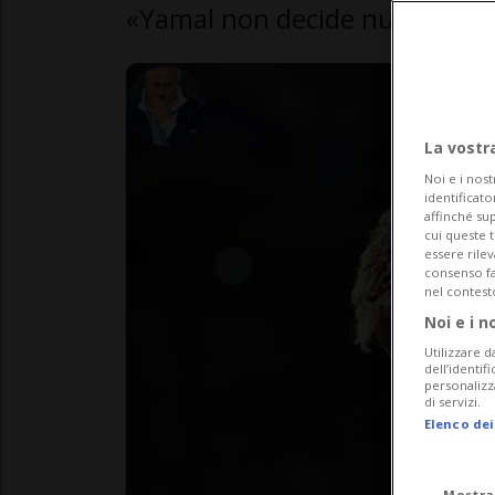
«Yamal non decide nulla»
La vostr
Noi e i nost
identificato
affinché sup
cui queste 
essere rile
consenso fac
nel contest
Noi e i n
Utilizzare d
dell’identif
personalizz
di servizi.
Elenco dei
Mostra