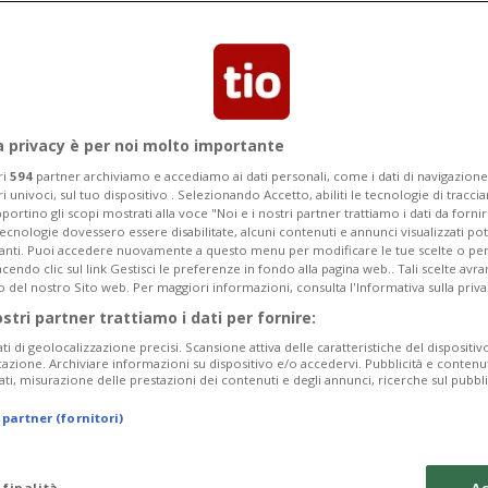
a privacy è per noi molto importante
ri
594
partner archiviamo e accediamo ai dati personali, come i dati di navigazione 
ri univoci, sul tuo dispositivo . Selezionando Accetto, abiliti le tecnologie di tracc
portino gli scopi mostrati alla voce "Noi e i nostri partner trattiamo i dati da fornir
tecnologie dovessero essere disabilitate, alcuni contenuti e annunci visualizzati 
vanti. Puoi accedere nuovamente a questo menu per modificare le tue scelte o per
endo clic sul link Gestisci le preferenze in fondo alla pagina web.. Tali scelte avr
o del nostro Sito web. Per maggiori informazioni, consulta l'Informativa sulla priva
ostri partner trattiamo i dati per fornire:
ati di geolocalizzazione precisi. Scansione attiva delle caratteristiche del dispositivo 
icazione. Archiviare informazioni su dispositivo e/o accedervi. Pubblicità e contenu
ati, misurazione delle prestazioni dei contenuti e degli annunci, ricerche sul pubbl
 partner (fornitori)
 finalità
Ac