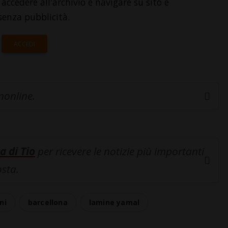
accedere all'archivio e navigare su sito e
senza pubblicità.
ACCEDI
inonline.
a di Tio
per ricevere le notizie più importanti
osta.
ni
barcellona
lamine yamal