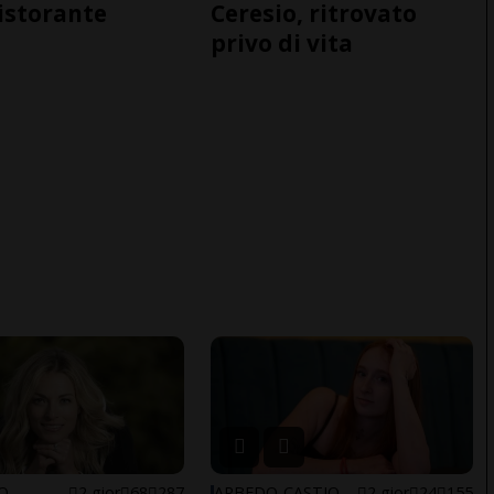
ristorante
Ceresio, ritrovato
privo di vita
NO
2 gior
68
287
ARBEDO-CASTIONE
2 gior
24
155