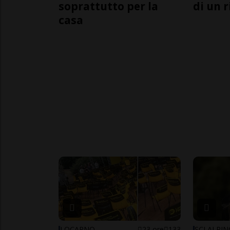
soprattutto per la
di un 
casa
LOCARNO
23 ore
133
SCI ALPI