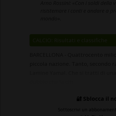
Arno Rossini: «Con i soldi della
risistemare i conti e andare a pr
mondo».
CALCIO: Risultati e classifiche
BARCELLONA - Quattrocento milion
piccola nazione. Tanto, secondo rad
Lamine Yamal. Che si tratti di una 
dubbio che la cifr...
🔐 Sblocca il n
Sottoscrivi un abbonamen