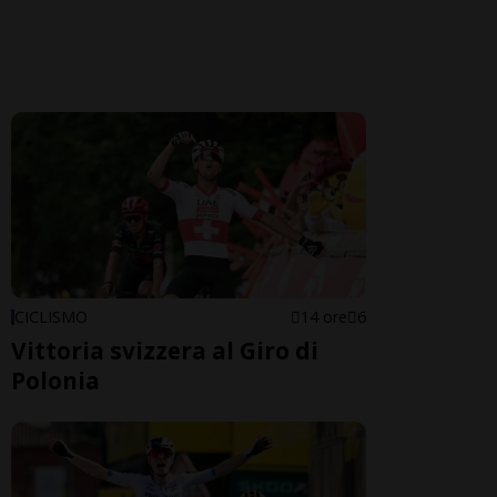
CICLISMO
14 ore
6
Vittoria svizzera al Giro di
Polonia