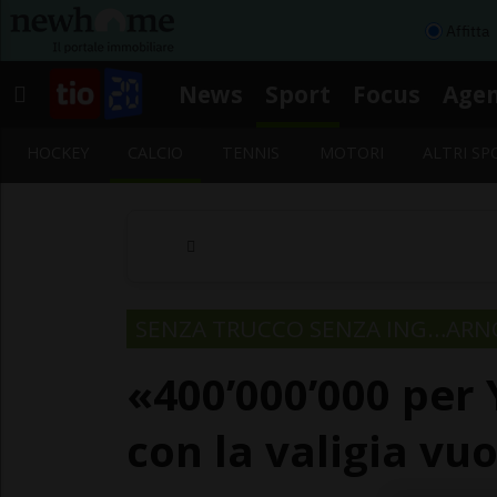
Affitta
News
Sport
Focus
Age
HOCKEY
CALCIO
TENNIS
MOTORI
ALTRI SP
SENZA TRUCCO SENZA ING…ARN
«400’000’000 per
con la valigia vu