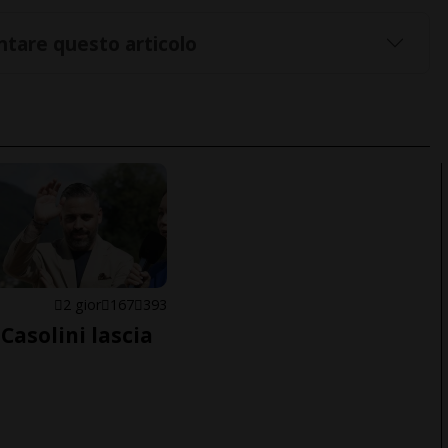
tare questo articolo
E
2 gior
167
393
Casolini lascia