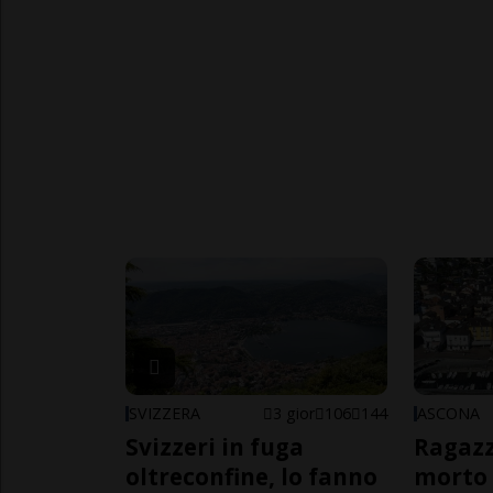
SVIZZERA
3 gior
106
144
ASCONA
Svizzeri in fuga
Ragazz
oltreconfine, lo fanno
morto 