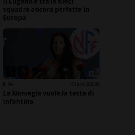
Il Lugano è tra le dieci
squadre ancora perfette in
Europa
FIFA
18 ore
5
85
La Norvegia vuole la testa di
Infantino