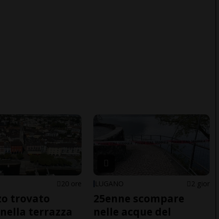
20 ore
LUGANO
2 gior
o trovato
25enne scompare
nella terrazza
nelle acque del