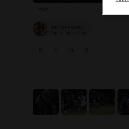
Imago
di Michele Giraldi
Caporedattore Sport