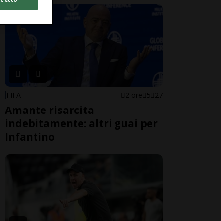
FIFA
2 ore
5
27
Amante risarcita
indebitamente: altri guai per
Infantino