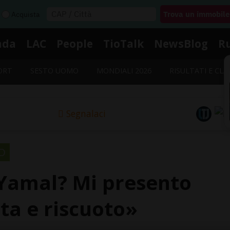
Acquista
nda
LAC
People
TioTalk
NewsBlog
R
ORT
SESTO UOMO
MONDIALI 2026
RISULTATI E CLA
Segnalaci
O
 Yamal? Mi presento
ota e riscuoto»