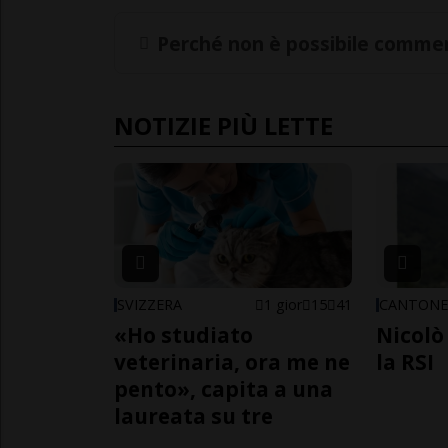
Perché non è possibile commen
NOTIZIE PIÙ LETTE
SVIZZERA
1 gior
15
41
CANTON
«Ho studiato
Nicolò 
veterinaria, ora me ne
la RSI
pento», capita a una
laureata su tre