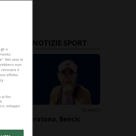
ULTIME NOTIZIE SPORT
gli o
iamento
e". Nel caso in
potrebbero non
 revocare il
anno effetto
cy.
ai fini
ti
ico, sviluppo
TENNIS
2 ore
1
Solita maratona, Bencic
avanza
cetto