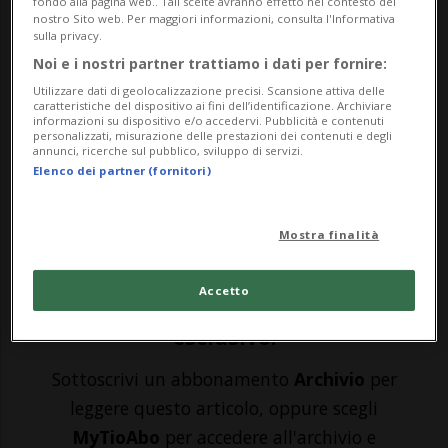
CALCIO: Risultati e classifiche
fondo alla pagina web.. Tali scelte avranno effetto nel contesto del
nostro Sito web. Per maggiori informazioni, consulta l'Informativa
sulla privacy.
LUGANO - Più che il pareggio per 1-1
Noi e i nostri partner trattiamo i dati per fornire:
contro il Losanna, a far discutere, al
Utilizzare dati di geolocalizzazione precisi. Scansione attiva delle
caratteristiche del dispositivo ai fini dell’identificazione. Archiviare
informazioni su dispositivo e/o accedervi. Pubblicità e contenuti
termine della partita, è stato l'episodio del
personalizzati, misurazione delle prestazioni dei contenuti e degli
annunci, ricerche sul pubblico, sviluppo di servizi.
64', quando l'arbitro e il Var hanno tolto il
Elenco dei partner (fornitori)
giallo (e il conseguente rosso per doppia
ammonizione) a Sow per un precedente f...
Mostra finalità
Accetto
🔐 Sblocca il nostro archivio
esclusivo!
Sottoscrivi un abbonamento
Archivio
per
leggere questo articolo, oppure scegli
MyTioAbo
per accedere all'archivio e