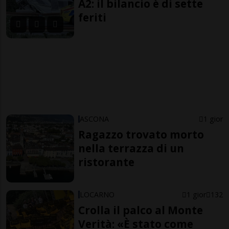
A2: il bilancio è di sette
feriti
ASCONA
1 gior
Ragazzo trovato morto
nella terrazza di un
ristorante
LOCARNO
1 gior
132
Crolla il palco al Monte
Verità: «È stato come