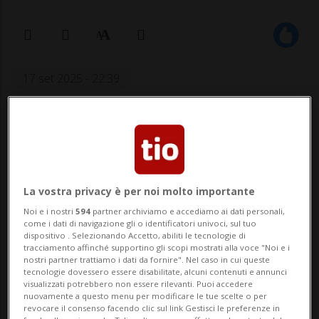
17 set 2025 - 22:39
Aggiornamento 18 set 2025 - 10:43
26
La vostra privacy è per noi molto importante
Noi e i nostri
594
partner archiviamo e accediamo ai dati personali,
come i dati di navigazione gli o identificatori univoci, sul tuo
dispositivo . Selezionando Accetto, abiliti le tecnologie di
tracciamento affinché supportino gli scopi mostrati alla voce "Noi e i
Problemi al costato per Steffen.
nostri partner trattiamo i dati da fornire". Nel caso in cui queste
tecnologie dovessero essere disabilitate, alcuni contenuti e annunci
visualizzati potrebbero non essere rilevanti. Puoi accedere
nuovamente a questo menu per modificare le tue scelte o per
revocare il consenso facendo clic sul link Gestisci le preferenze in