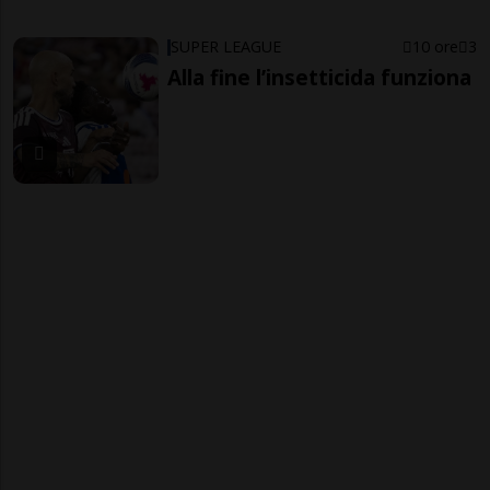
SUPER LEAGUE
10 ore
3
Alla fine l’insetticida funziona