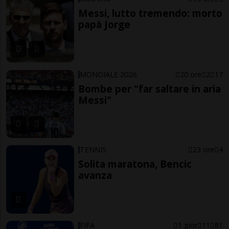
Messi, lutto tremendo: morto
papà Jorge
MONDIALE 2026
20 ore
2
17
Bombe per "far saltare in aria
Messi"
TENNIS
23 ore
4
Solita maratona, Bencic
avanza
FIFA
1 gior
11
81