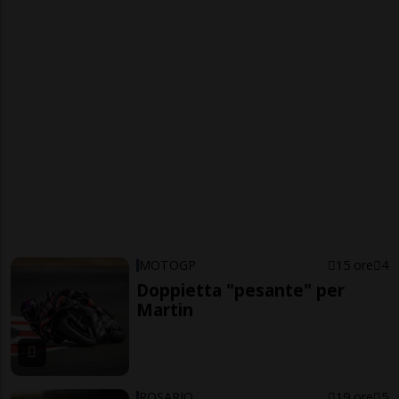
MOTOGP
15 ore
4
Doppietta "pesante" per
Martin
ROSARIO
19 ore
5