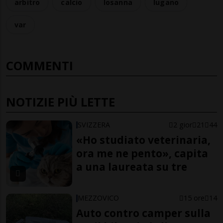
arbitro
calcio
losanna
lugano
var
COMMENTI
NOTIZIE PIÙ LETTE
SVIZZERA
2 gior
21
44
«Ho studiato veterinaria,
ora me ne pento», capita
a una laureata su tre
MEZZOVICO
15 ore
14
Auto contro camper sulla