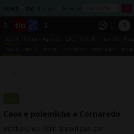
Affitta
Acquista
s
Sport
Focus
Agenda
LAC
People
TioTalk
New
CALCIO
TENNIS
MOTORI
ALTRI SPORT
SESTO UOMO
MONDI
FCL
Caos e polemiche a Cornaredo
Mattia Croci-Torti dopo il pari con il