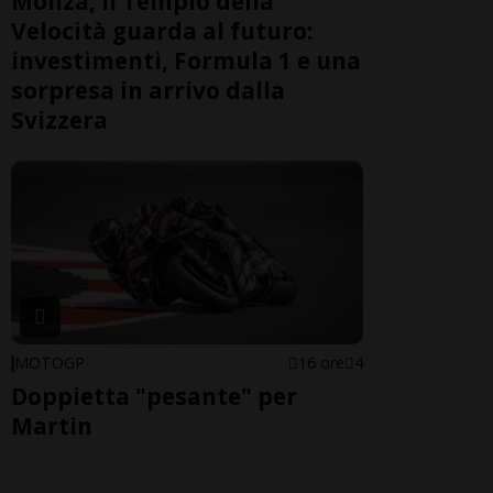
Monza, il Tempio della
Velocità guarda al futuro:
investimenti, Formula 1 e una
sorpresa in arrivo dalla
Svizzera
MOTOGP
16 ore
4
Doppietta "pesante" per
Martin