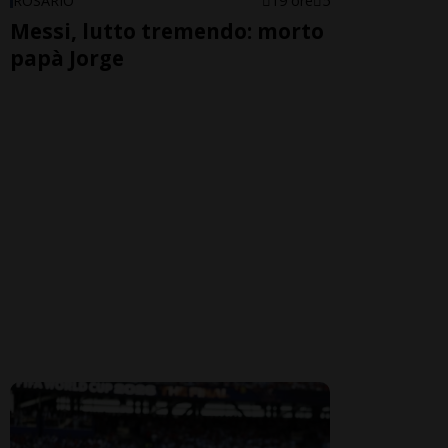
ROSARIO
19 ore
5
Messi, lutto tremendo: morto
papà Jorge