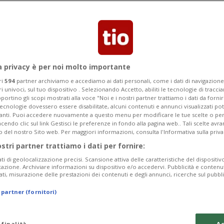
lusioni di Yildiz e Adzic le avrebbe
a»
a privacy è per noi molto importante
ri
594
partner archiviamo e accediamo ai dati personali, come i dati di navigazione 
ri univoci, sul tuo dispositivo . Selezionando Accetto, abiliti le tecnologie di tracc
portino gli scopi mostrati alla voce "Noi e i nostri partner trattiamo i dati da fornir
tecnologie dovessero essere disabilitate, alcuni contenuti e annunci visualizzati 
vanti. Puoi accedere nuovamente a questo menu per modificare le tue scelte o per
endo clic sul link Gestisci le preferenze in fondo alla pagina web.. Tali scelte avr
o del nostro Sito web. Per maggiori informazioni, consulta l'Informativa sulla priva
ostri partner trattiamo i dati per fornire:
ati di geolocalizzazione precisi. Scansione attiva delle caratteristiche del dispositivo 
icazione. Archiviare informazioni su dispositivo e/o accedervi. Pubblicità e contenu
ati, misurazione delle prestazioni dei contenuti e degli annunci, ricerche sul pubbl
 partner (fornitori)
 finalità
Ac