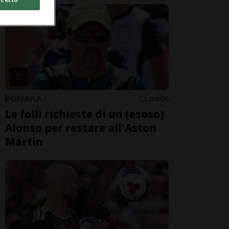
FORMULA 1
2 ore
6
Le folli richieste di un (esoso)
Alonso per restare all'Aston
Martin