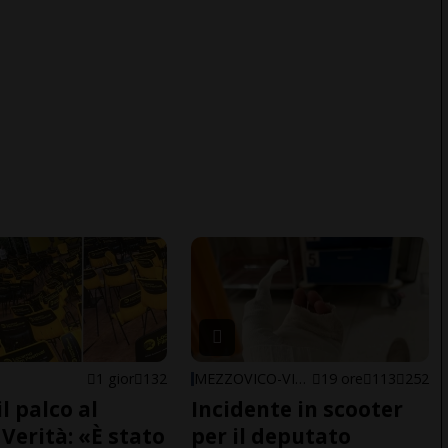
1 gior
132
MEZZOVICO-VIRA
19 ore
113
252
il palco al
Incidente in scooter
Verità: «È stato
per il deputato