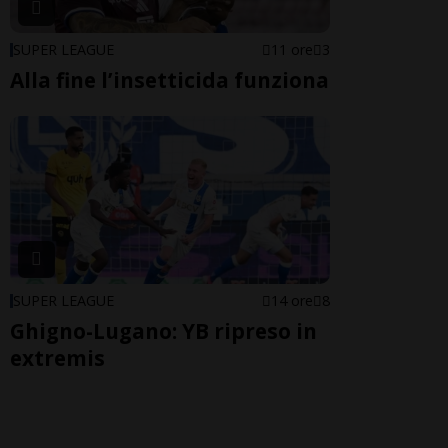
SUPER LEAGUE
11 ore
3
Alla fine l’insetticida funziona
SUPER LEAGUE
14 ore
8
Ghigno-Lugano: YB ripreso in
extremis