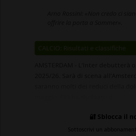
Arno Rossini: «Non credo ci sian
offrire la porta a Sommer».
CALCIO: Risultati e classifiche
AMSTERDAM - L’Inter debutterà o
2025/26. Sarà di scena all’Amster
saranno molti dei reduci della dolo
maggio. Chi ha rischiato d...
🔐 Sblocca il n
Sottoscrivi un abbonamen