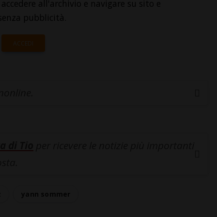
accedere all'archivio e navigare su sito e
senza pubblicità.
ACCEDI
inonline.
a di Tio
per ricevere le notizie più importanti
osta.
z
yann sommer