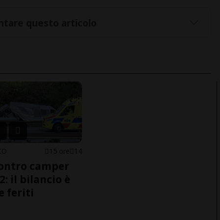
tare questo articolo
CO
15 ore
14
ontro camper
2: il bilancio è
e feriti