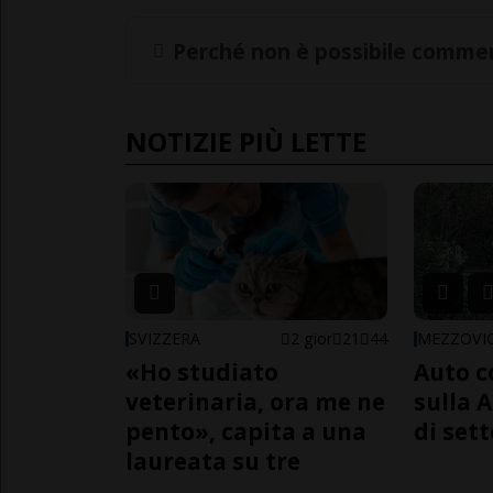
Perché non è possibile commen
NOTIZIE PIÙ LETTE
SVIZZERA
2 gior
21
44
MEZZOVI
«Ho studiato
Auto c
veterinaria, ora me ne
sulla A
pento», capita a una
di sett
laureata su tre