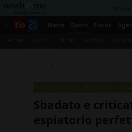
Affitta
News
Sport
Focus
Age
HOCKEY
CALCIO
TENNIS
MOTORI
ALTRI SP
SENZA TRUCCO SENZA ING…ARN
Sbadato e critic
espiatorio perfe