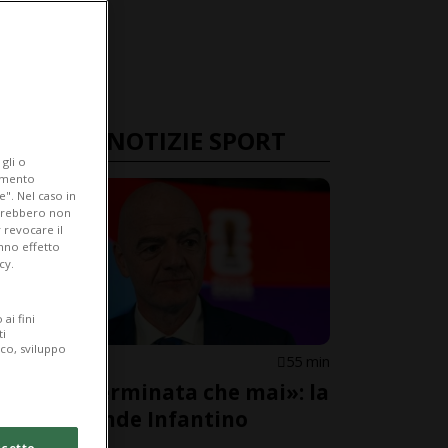
ULTIME NOTIZIE SPORT
gli o
iamento
e". Nel caso in
potrebbero non
 revocare il
anno effetto
cy.
ai fini
ti
ico, sviluppo
FIFA
55 min
«Più determinata che mai»: la
FIFA difende Infantino
cetto