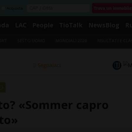
Acquista
nda
LAC
People
TioTalk
NewsBlog
R
ORT
SESTO UOMO
MONDIALI 2026
RISULTATI E CLA
Segnalaci
O
ato? «Sommer capro
tto»