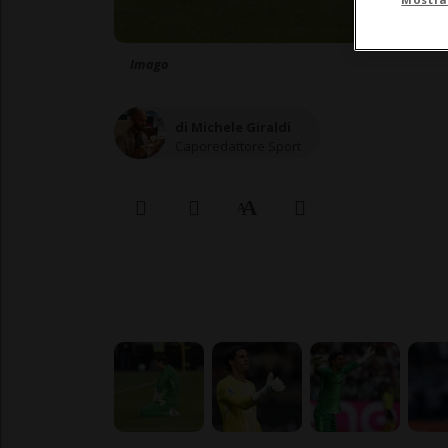
Imago
di Michele Giraldi
Caporedattore Sport