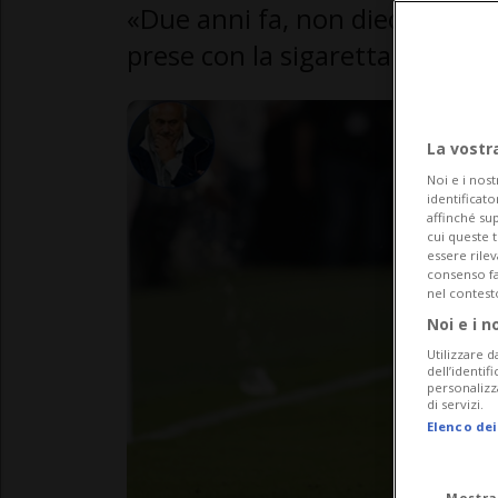
«Due anni fa, non dieci, le conc
prese con la sigaretta in bocc
La vostr
Noi e i nost
identificato
affinché sup
cui queste 
essere rile
consenso fac
nel contest
Noi e i n
Utilizzare d
dell’identif
personalizz
di servizi.
Elenco dei
Mostra