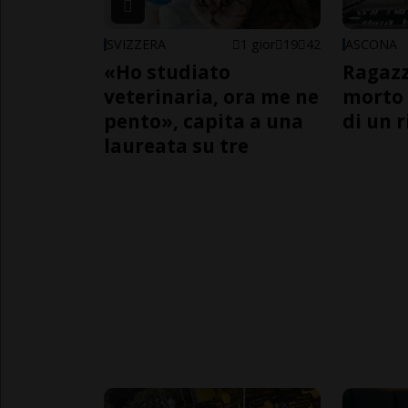
SVIZZERA
1 gior
19
42
ASCONA
«Ho studiato
Ragazz
veterinaria, ora me ne
morto 
pento», capita a una
di un 
laureata su tre