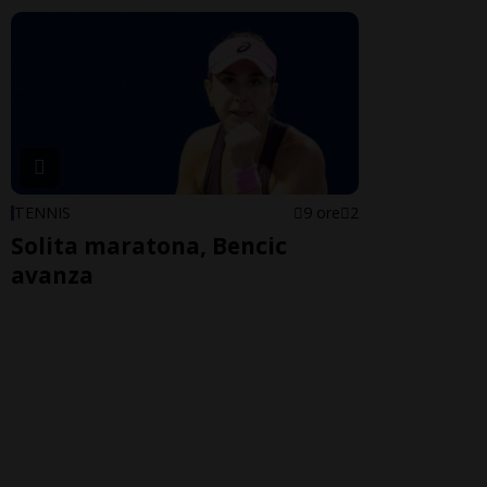
TENNIS
9 ore
2
Solita maratona, Bencic
avanza