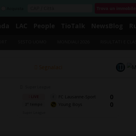
Acquista
nda
LAC
People
TioTalk
NewsBlog
R
ORT
SESTO UOMO
MONDIALI 2026
RISULTATI E CLA
Segnalaci
Super League
0
FC Lausanne-Sport
LIVE
F
0
Young Boys
2° tempo
Super League