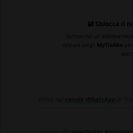
scioccanti. La tedesca parla di ...
🔐 Sblocca il n
Sottoscrivi un abbonamen
oppure scegli
MyTioAbo
per 
app 
Entra nel
canale WhatsApp
di Tic
Iscriviti alla
newsletter giornalier