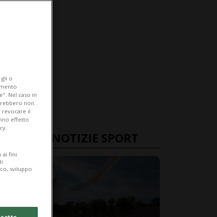
gli o
iamento
e". Nel caso in
potrebbero non
 revocare il
anno effetto
cy.
ULTIME NOTIZIE SPORT
ai fini
ti
ico, sviluppo
cetto