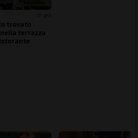
1 gior
o trovato
nella terrazza
ristorante