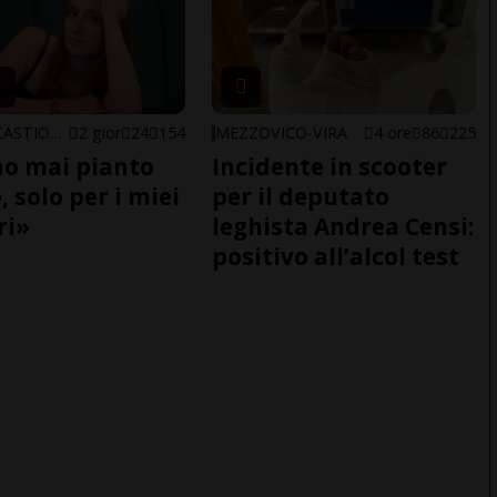
ARBEDO-CASTIONE
2 gior
24
154
MEZZOVICO-VIRA
4 ore
86
225
o mai pianto
Incidente in scooter
 solo per i miei
per il deputato
ri»
leghista Andrea Censi:
positivo all’alcol test