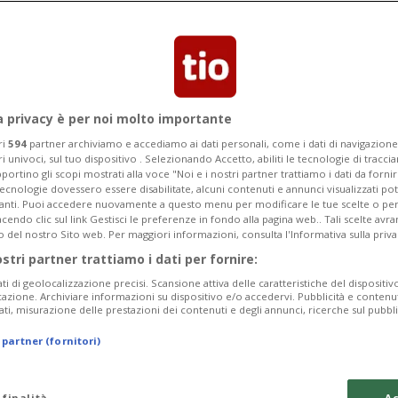
i e sessismo: parla
'YB
a privacy è per noi molto importante
 ragazze bernesi si è espressa in
ri
594
partner archiviamo e accediamo ai dati personali, come i dati di navigazione 
ri univoci, sul tuo dispositivo . Selezionando Accetto, abiliti le tecnologie di tracc
uazioni subìte durante la sua carriera.
portino gli scopi mostrati alla voce "Noi e i nostri partner trattiamo i dati da fornir
tecnologie dovessero essere disabilitate, alcuni contenuti e annunci visualizzati 
vanti. Puoi accedere nuovamente a questo menu per modificare le tue scelte o per
endo clic sul link Gestisci le preferenze in fondo alla pagina web.. Tali scelte avr
o del nostro Sito web. Per maggiori informazioni, consulta l'Informativa sulla priva
ostri partner trattiamo i dati per fornire:
ati di geolocalizzazione precisi. Scansione attiva delle caratteristiche del dispositivo 
icazione. Archiviare informazioni su dispositivo e/o accedervi. Pubblicità e contenu
ati, misurazione delle prestazioni dei contenuti e degli annunci, ricerche sul pubbl
 partner (fornitori)
 finalità
Ac