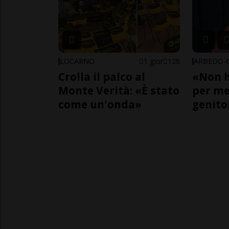
LOCARNO
1 gior
128
Crolla il palco al
«Non h
Monte Verità: «È stato
per me,
come un'onda»
genito