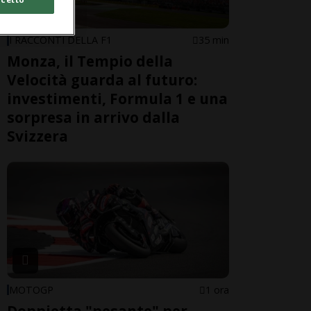
I RACCONTI DELLA F1
35 min
Monza, il Tempio della
Velocità guarda al futuro:
investimenti, Formula 1 e una
sorpresa in arrivo dalla
Svizzera
MOTOGP
1 ora
Doppietta "pesante" per