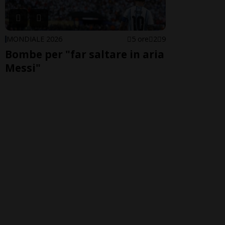
MONDIALE 2026
5 ore
2
9
Bombe per "far saltare in aria
Messi"