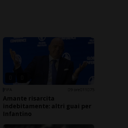
FIFA
9 ore
11
75
Amante risarcita
indebitamente: altri guai per
Infantino