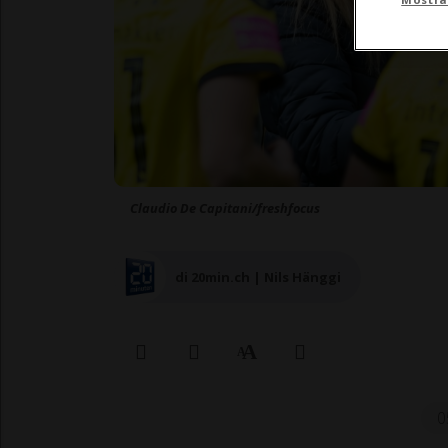
Claudio De Capitani/freshfocus
di 20min.ch | Nils Hänggi
0