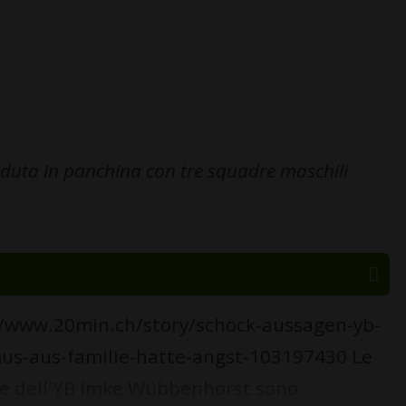
eduta in panchina con tre squadre maschili
.
://www.20min.ch/story/schock-aussagen-yb-
us-aus-familie-hatte-angst-103197430 Le
ice dell'YB Imke Wübbenhorst sono