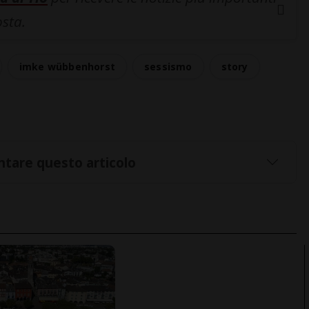
osta.
imke wübbenhorst
sessismo
story
tare questo articolo