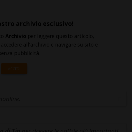
ostro archivio esclusivo!
to
Archivio
per leggere questo articolo,
accedere all'archivio e navigare su sito e
senza pubblicità.
ACCEDI
inonline.
a di Tio
per ricevere le notizie più importanti