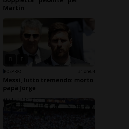
Martin
ROSARIO
4 ore
4
Messi, lutto tremendo: morto
papà Jorge