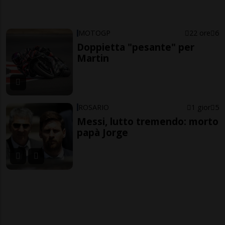
MOTOGP
22 ore
6
Doppietta "pesante" per
Martin
ROSARIO
1 gior
5
Messi, lutto tremendo: morto
papà Jorge