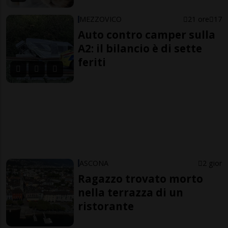
MEZZOVICO
21 ore
17
Auto contro camper sulla
A2: il bilancio è di sette
feriti
ASCONA
2 gior
Ragazzo trovato morto
nella terrazza di un
ristorante