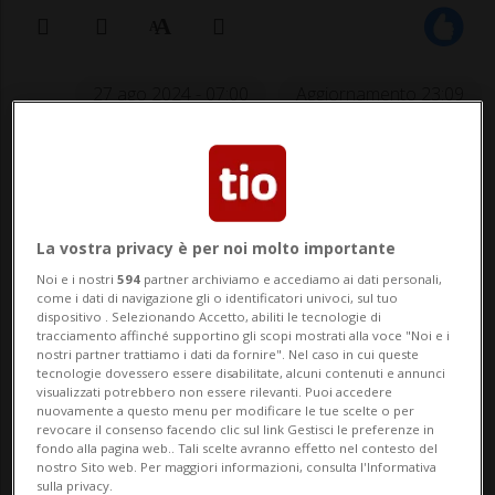
27 ago 2024 - 07:00
Aggiornamento 23:09
La vostra privacy è per noi molto importante
Noi e i nostri
594
partner archiviamo e accediamo ai dati personali,
come i dati di navigazione gli o identificatori univoci, sul tuo
dispositivo . Selezionando Accetto, abiliti le tecnologie di
Sarà un compito arduo contro le
tracciamento affinché supportino gli scopi mostrati alla voce "Noi e i
nostri partner trattiamo i dati da fornire". Nel caso in cui queste
bocche di fuoco dei turchi, che
tecnologie dovessero essere disabilitate, alcuni contenuti e annunci
visualizzati potrebbero non essere rilevanti. Puoi accedere
possono contare su elementi di
nuovamente a questo menu per modificare le tue scelte o per
talento e grande esperienza
revocare il consenso facendo clic sul link Gestisci le preferenze in
fondo alla pagina web.. Tali scelte avranno effetto nel contesto del
internazionale.
nostro Sito web. Per maggiori informazioni, consulta l'Informativa
sulla privacy.