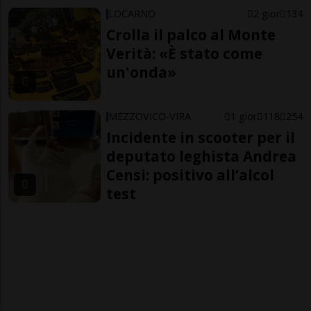
LOCARNO
2 gior
134
Crolla il palco al Monte
Verità: «È stato come
un'onda»
MEZZOVICO-VIRA
1 gior
118
254
Incidente in scooter per il
deputato leghista Andrea
Censi: positivo all’alcol
test