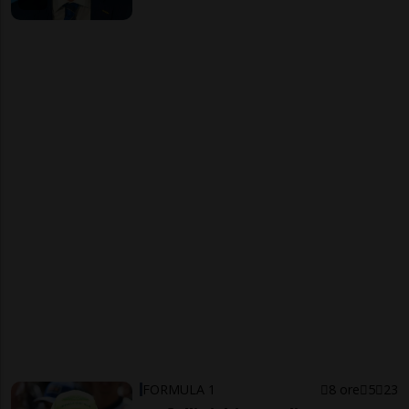
FORMULA 1
8 ore
5
23