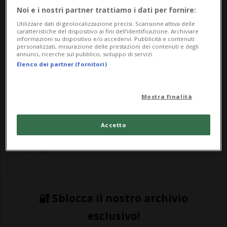
Noi e i nostri partner trattiamo i dati per fornire:
Utilizzare dati di geolocalizzazione precisi. Scansione attiva delle
CALCIO: Risultati e classifiche
caratteristiche del dispositivo ai fini dell’identificazione. Archiviare
informazioni su dispositivo e/o accedervi. Pubblicità e contenuti
personalizzati, misurazione delle prestazioni dei contenuti e degli
annunci, ricerche sul pubblico, sviluppo di servizi.
ISTABNUL - Calda notte d'Europa per l'YB
Elenco dei partner (fornitori)
di Patrick Rahmen, che a Istanbul tenterà
il colpo grosso per regalarsi un autunno
Mostra finalità
sul palcoscenico più prestigioso. Quello
Accetto
della Champions League, che ci terrà
compagnia con il suo nuovo format a
girone un...
🔐 Sblocca il nostro archivio
esclusivo!