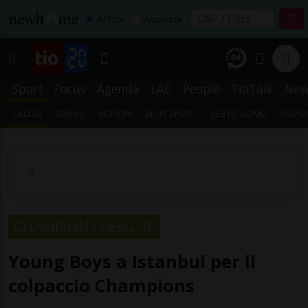
Affitta
Acquista
s
Sport
Focus
Agenda
LAC
People
TioTalk
New
CALCIO
TENNIS
MOTORI
ALTRI SPORT
SESTO UOMO
MONDI
CHAMPIONS LEAGUE
Young Boys a Istanbul per il
colpaccio Champions