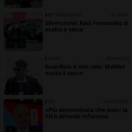
MOTOMONDIALE
1 ora
1
Silverstone: Raul Fernandez si
esalta e vince
CALCIO
4 ore
3
9
Guardiola e non solo: Maldini
vuota il sacco
FIFA
6 ore
3
30
«Più determinata che mai»: la
FIFA difende Infantino