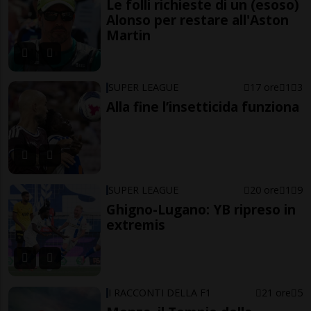
Le folli richieste di un (esoso)
Alonso per restare all'Aston
Martin
SUPER LEAGUE
17 ore
1
3
Alla fine l’insetticida funziona
SUPER LEAGUE
20 ore
1
9
Ghigno-Lugano: YB ripreso in
extremis
I RACCONTI DELLA F1
21 ore
5