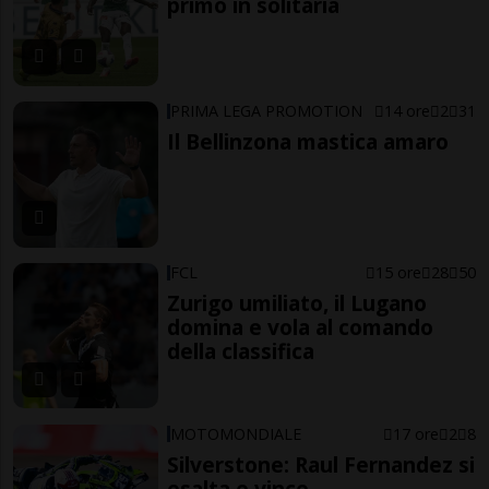
primo in solitaria
PRIMA LEGA PROMOTION
14 ore
2
31
Il Bellinzona mastica amaro
FCL
15 ore
28
50
Zurigo umiliato, il Lugano
domina e vola al comando
della classifica
MOTOMONDIALE
17 ore
2
8
Silverstone: Raul Fernandez si
esalta e vince