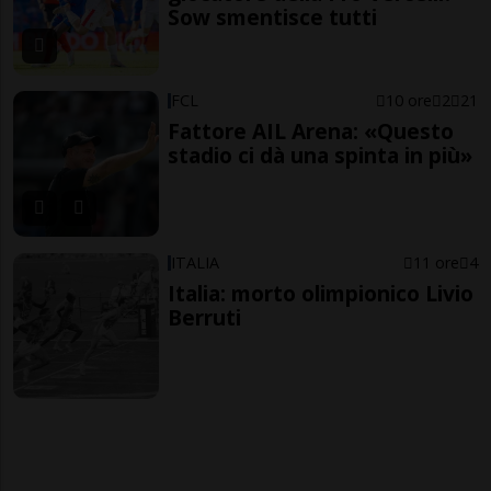
Sow smentisce tutti
FCL
10 ore
2
21
Fattore AIL Arena: «Questo
stadio ci dà una spinta in più»
ITALIA
11 ore
4
Italia: morto olimpionico Livio
Berruti