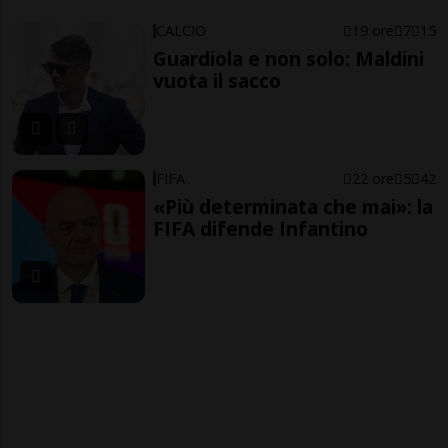
CALCIO
19 ore
7
15
Guardiola e non solo: Maldini
vuota il sacco
FIFA
22 ore
5
42
«Più determinata che mai»: la
FIFA difende Infantino