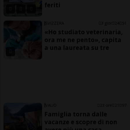
feriti
SVIZZERA
3 gior
24
51
«Ho studiato veterinaria,
ora me ne pento», capita
a una laureata su tre
VAUD
23 ore
21
97
Famiglia torna dalle
vacanze e scopre di non
avere più una casa