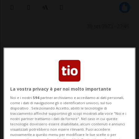
30 set 2023 - 22:45
La vostra privacy è per noi molto importante
I nerazzurri hanno agganciato il
Noi e i nostri
594
partner archiviamo e accediamo ai dati personali,
Milan in vetta.
come i dati di navigazione gli o identificatori univoci, sul tuo
dispositivo . Selezionando Accetto, abiliti le tecnologie di
tracciamento affinché supportino gli scopi mostrati alla voce "Noi e i
nostri partner trattiamo i dati da fornire". Nel caso in cui queste
tecnologie dovessero essere disabilitate, alcuni contenuti e annunci
visualizzati potrebbero non essere rilevanti. Puoi accedere
nuovamente a questo menu per modificare le tue scelte o per