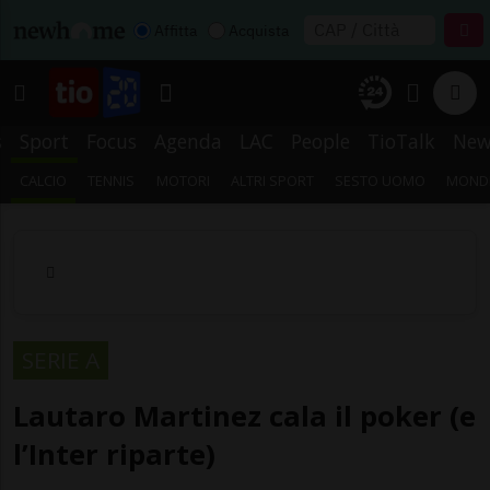
Affitta
Acquista
s
Sport
Focus
Agenda
LAC
People
TioTalk
New
CALCIO
TENNIS
MOTORI
ALTRI SPORT
SESTO UOMO
MONDI
SERIE A
Lautaro Martinez cala il poker (e
l’Inter riparte)