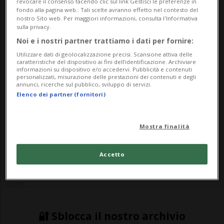
Nessun risultato trovato.
revocare il consenso facendo clic sul link Gestisci le preferenze in
fondo alla pagina web.. Tali scelte avranno effetto nel contesto del
nostro Sito web. Per maggiori informazioni, consulta l'Informativa
sulla privacy.
Noi e i nostri partner trattiamo i dati per fornire:
CALCIO: Risultati e classifiche
Utilizzare dati di geolocalizzazione precisi. Scansione attiva delle
caratteristiche del dispositivo ai fini dell’identificazione. Archiviare
informazioni su dispositivo e/o accedervi. Pubblicità e contenuti
SALERNO - Uno show di Lautaro Martinez
personalizzati, misurazione delle prestazioni dei contenuti e degli
annunci, ricerche sul pubblico, sviluppo di servizi.
ha permesso all’Inter di cancellare
Elenco dei partner (fornitori)
velocemente la delusione patita per la
Mostra finalità
sconfitta dal Sassuolo, prendere i tre punti
contro la Salernitana e tornare in vetta
Accetto
alla classifica di Serie A (in compagnia dei
cug...
🔐 Sblocca il nostro archivio