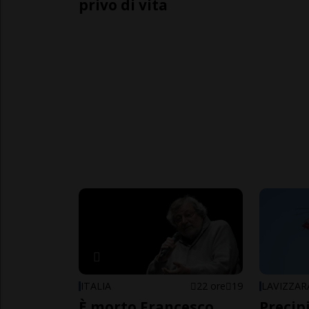
privo di vita
ITALIA
22 ore
19
LAVIZZAR
È morto Francesco
Precip