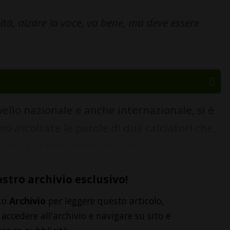
tà, alzare la voce, va bene, ma deve essere
ivello nazionale e anche internazionale, si è
ono ascoltate le parole di due calciatori che,
icato scelte e lavoro del loro...
ostro archivio esclusivo!
to
Archivio
per leggere questo articolo,
accedere all'archivio e navigare su sito e