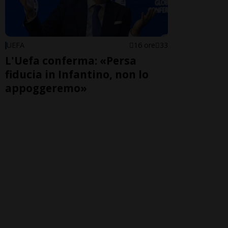
UEFA
16 ore
33
L'Uefa conferma: «Persa
fiducia in Infantino, non lo
appoggeremo»