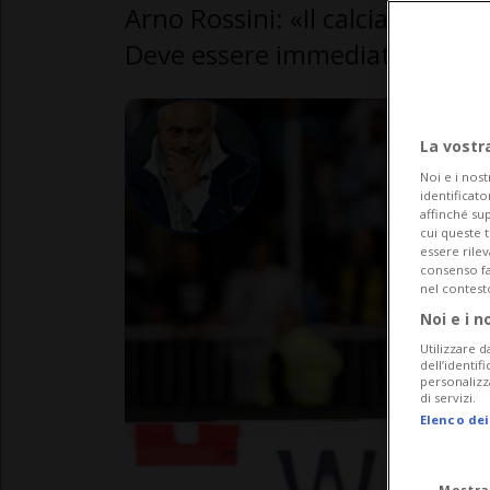
Arno Rossini: «Il calciatore ch
Deve essere immediatamente 
La vostr
Noi e i nost
identificato
affinché sup
cui queste 
essere rile
consenso fac
nel contest
Noi e i n
Utilizzare d
dell’identif
personalizz
di servizi.
Elenco dei
Mostra