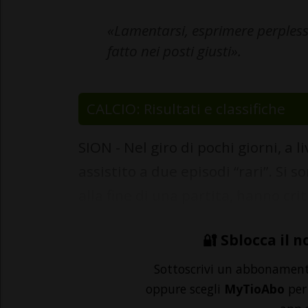
«Lamentarsi, esprimere perplessi
fatto nei posti giusti».
CALCIO: Risultati e classifiche
SION - Nel giro di pochi giorni, a l
assistito a due episodi “rari”. Si s
alla fine di una partita, hanno crit
🔐 Sblocca il n
Sottoscrivi un abbonamen
oppure scegli
MyTioAbo
per 