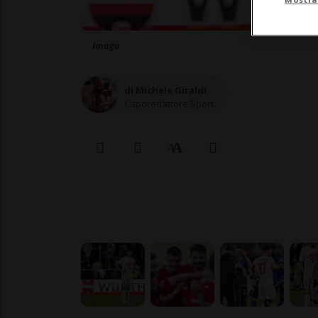
Imago
di Michele Giraldi
Caporedattore Sport