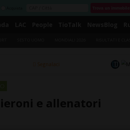
Acquista
nda
LAC
People
TioTalk
NewsBlog
R
ORT
SESTO UOMO
MONDIALI 2026
RISULTATI E CLA
Segnalaci
NO
ieroni e allenatori