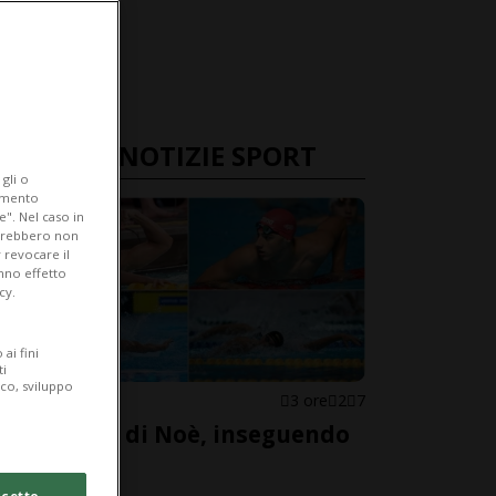
ULTIME NOTIZIE SPORT
gli o
iamento
e". Nel caso in
potrebbero non
 revocare il
anno effetto
cy.
ai fini
ti
ico, sviluppo
NUOTO
3 ore
2
7
Sulle scie di Noè, inseguendo
un sogno
cetto