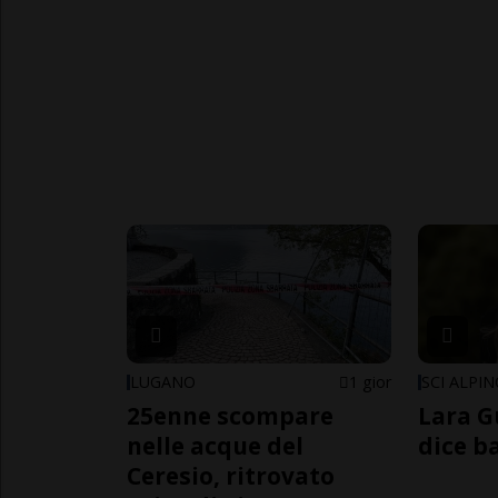
LUGANO
1 gior
SCI ALPI
25enne scompare
Lara G
nelle acque del
dice b
Ceresio, ritrovato