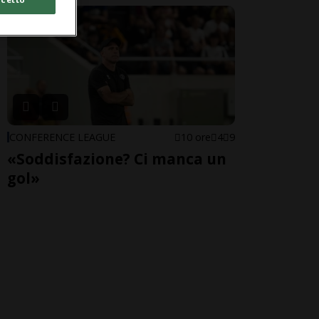
CONFERENCE LEAGUE
10 ore
4
9
«Soddisfazione? Ci manca un
gol»