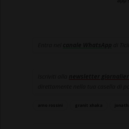
app 
Entra nel
canale WhatsApp
di Tic
Iscriviti alla
newsletter giornalier
direttamente nella tua casella di p
arno rossini
granit xhaka
jonath