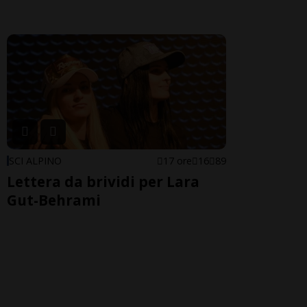
SCI ALPINO
17 ore
16
89
Lettera da brividi per Lara
Gut-Behrami