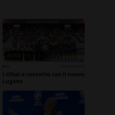
FOTO
HCL
13 ore
1
17
I tifosi a contatto con il nuovo
Lugano