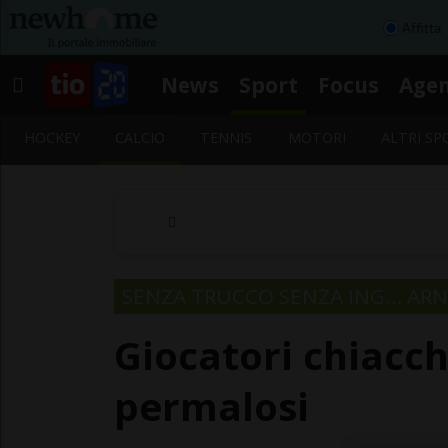
Affitta
News
Sport
Focus
Age
HOCKEY
CALCIO
TENNIS
MOTORI
ALTRI SP
SENZA TRUCCO SENZA ING… AR
Giocatori chiacch
permalosi