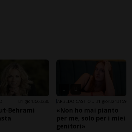
NO
1 gior
66
286
ARBEDO-CASTIONE
1 gior
24
159
ut-Behrami
«Non ho mai pianto
asta
per me, solo per i miei
genitori»