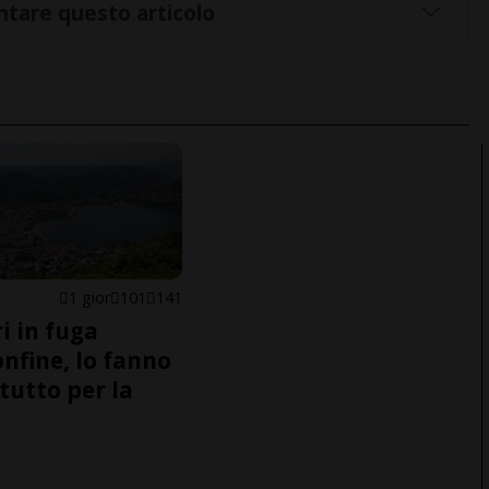
tare questo articolo
1 gior
101
141
i in fuga
onfine, lo fanno
tutto per la