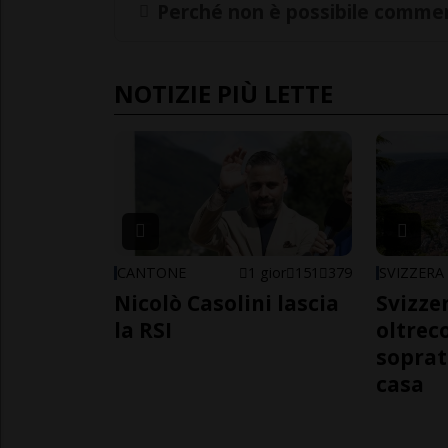
Perché non è possibile commen
NOTIZIE PIÙ LETTE
CANTONE
1 gior
151
379
SVIZZERA
Nicolò Casolini lascia
Svizzer
la RSI
oltrec
soprat
casa