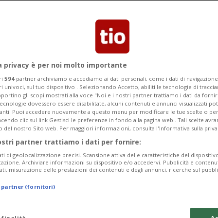
e critica pubblicamente l’allenatore?
messo in riga»
a privacy è per noi molto importante
ri
594
partner archiviamo e accediamo ai dati personali, come i dati di navigazione 
ri univoci, sul tuo dispositivo . Selezionando Accetto, abiliti le tecnologie di tracc
portino gli scopi mostrati alla voce "Noi e i nostri partner trattiamo i dati da fornir
tecnologie dovessero essere disabilitate, alcuni contenuti e annunci visualizzati 
vanti. Puoi accedere nuovamente a questo menu per modificare le tue scelte o per
endo clic sul link Gestisci le preferenze in fondo alla pagina web.. Tali scelte avr
o del nostro Sito web. Per maggiori informazioni, consulta l'Informativa sulla priva
ostri partner trattiamo i dati per fornire:
ati di geolocalizzazione precisi. Scansione attiva delle caratteristiche del dispositivo 
icazione. Archiviare informazioni su dispositivo e/o accedervi. Pubblicità e contenu
ati, misurazione delle prestazioni dei contenuti e degli annunci, ricerche sul pubbl
 partner (fornitori)
 finalità
Ac