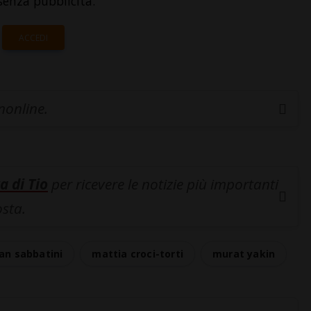
senza pubblicità.
ACCEDI
inonline.
a di Tio
per ricevere le notizie più importanti
osta.
an sabbatini
mattia croci-torti
murat yakin