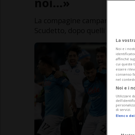
noi...»
La compagine campana ha collo
Scudetto, dopo quelli del 1987 
La vostr
Noi e i nost
identificato
affinché sup
cui queste 
essere rile
consenso fac
nel contest
Noi e i n
Utilizzare d
dell’identif
personalizz
di servizi.
Elenco dei
Mostra