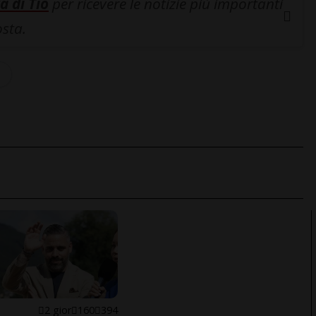
a di Tio
per ricevere le notizie più importanti
osta.
o
E
2 gior
160
394