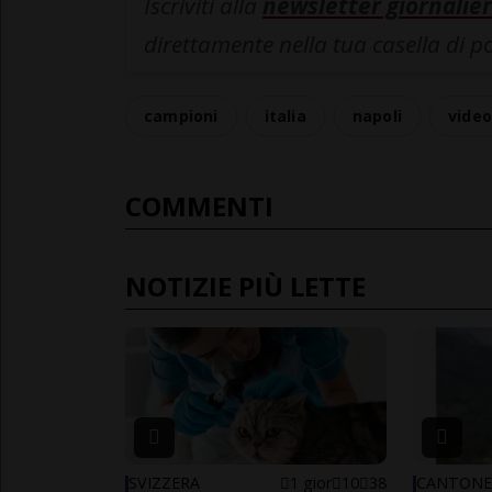
Iscriviti alla
newsletter giornalier
direttamente nella tua casella di p
campioni
italia
napoli
vide
COMMENTI
NOTIZIE PIÙ LETTE
SVIZZERA
1 gior
10
38
CANTON