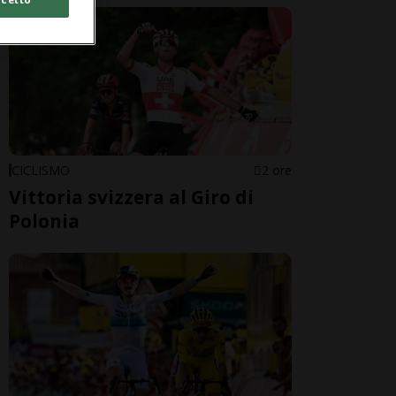
CICLISMO
2 ore
Vittoria svizzera al Giro di
Polonia