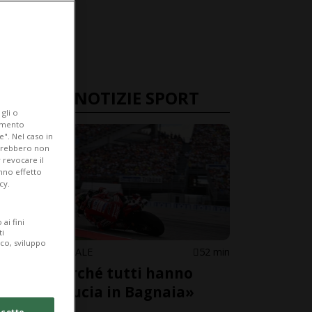
ULTIME NOTIZIE SPORT
gli o
iamento
e". Nel caso in
potrebbero non
 revocare il
anno effetto
cy.
ai fini
ti
ico, sviluppo
MOTOMONDIALE
52 min
«Ecco perché tutti hanno
perso fiducia in Bagnaia»
cetto