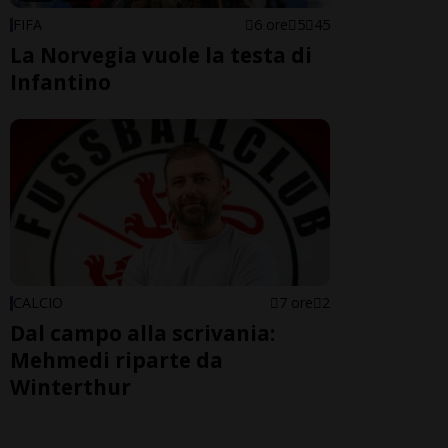
FIFA
6 ore
5
45
La Norvegia vuole la testa di
Infantino
CALCIO
7 ore
2
Dal campo alla scrivania:
Mehmedi riparte da
Winterthur