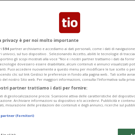
cato nella sua bacheca il terzo
e del 1990. Guarda il video...
a privacy è per noi molto importante
ri
594
partner archiviamo e accediamo ai dati personali, come i dati di navigazione 
ri univoci, sul tuo dispositivo . Selezionando Accetto, abiliti le tecnologie di tracc
portino gli scopi mostrati alla voce "Noi e i nostri partner trattiamo i dati da fornir
tecnologie dovessero essere disabilitate, alcuni contenuti e annunci visualizzati 
vanti. Puoi accedere nuovamente a questo menu per modificare le tue scelte o per
endo clic sul link Gestisci le preferenze in fondo alla pagina web.. Tali scelte avr
o del nostro Sito web. Per maggiori informazioni, consulta l'Informativa sulla priva
ostri partner trattiamo i dati per fornire:
ati di geolocalizzazione precisi. Scansione attiva delle caratteristiche del dispositivo 
icazione. Archiviare informazioni su dispositivo e/o accedervi. Pubblicità e contenu
ati, misurazione delle prestazioni dei contenuti e degli annunci, ricerche sul pubbl
 partner (fornitori)
 finalità
Ac