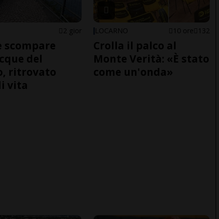
2 gior
LOCARNO
10 ore
132
e scompare
Crolla il palco al
acque del
Monte Verità: «È stato
o, ritrovato
come un'onda»
i vita