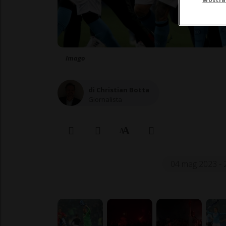
Imago
di Christian Botta
Giornalista
04 mag 2023 - 