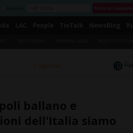
Acquista
nda
LAC
People
TioTalk
NewsBlog
R
ORT
SESTO UOMO
MONDIALI 2026
RISULTATI E CLA
Segnalaci
poli ballano e
oni dell'Italia siamo