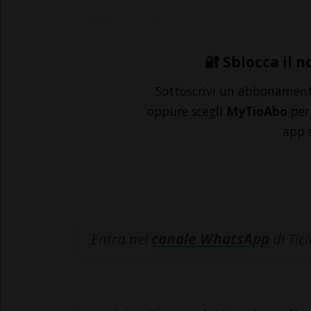
cinque turni ...
🔐 Sblocca il n
Sottoscrivi un abbonamen
oppure scegli
MyTioAbo
per 
app 
Entra nel
canale WhatsApp
di Tic