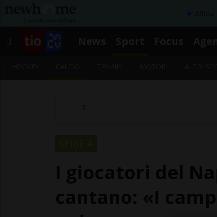
Affitta
News
Sport
Focus
Age
HOCKEY
CALCIO
TENNIS
MOTORI
ALTRI SP
SERIE A
I giocatori del Na
cantano: «I campi