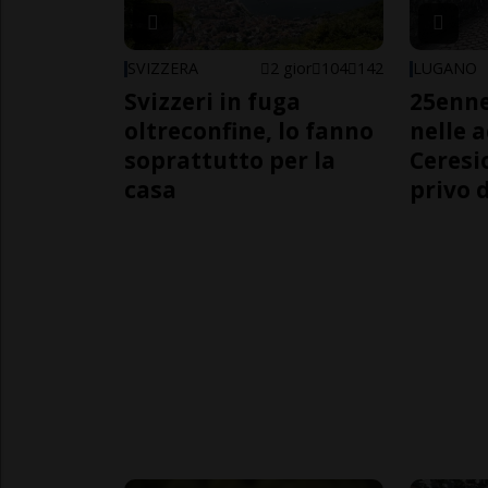
SVIZZERA
2 gior
104
142
LUGANO
Svizzeri in fuga
25enn
oltreconfine, lo fanno
nelle 
soprattutto per la
Ceresi
casa
privo d