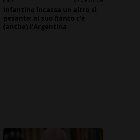
FIFA
7 ore
16
54
Infantino incassa un altro sì
pesante: al suo fianco c’è
(anche) l’Argentina