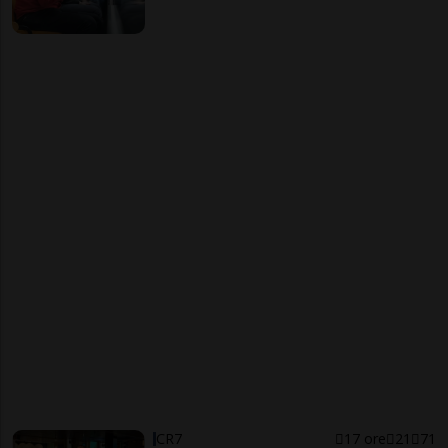
CR7
17 ore
21
71