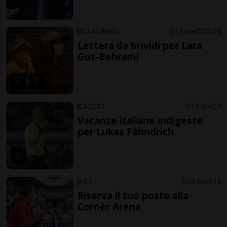
SCI ALPINO
13 ore
10
79
Lettera da brividi per Lara
Gut-Behrami
CALCIO
13 ore
7
Vacanze italiane indigeste
per Lukas Fähndrich
HCL
14 ore
13
Riserva il tuo posto alla
Cornèr Arena