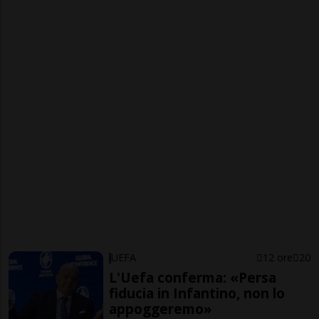
UEFA
12 ore
20
L'Uefa conferma: «Persa
fiducia in Infantino, non lo
appoggeremo»