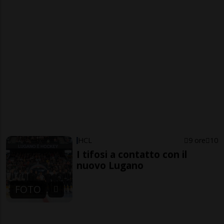
HCL
9 ore
10
I tifosi a contatto con il
nuovo Lugano
FOTO