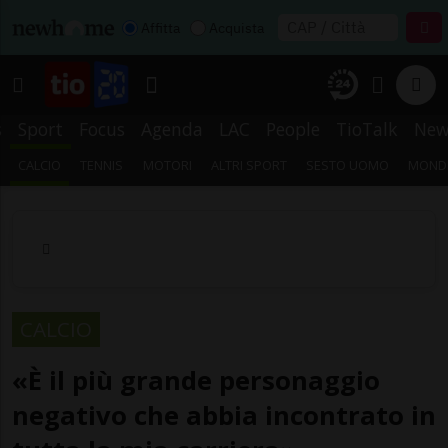
Affitta
Acquista
s
Sport
Focus
Agenda
LAC
People
TioTalk
New
CALCIO
TENNIS
MOTORI
ALTRI SPORT
SESTO UOMO
MONDI
CALCIO
«È il più grande personaggio
negativo che abbia incontrato in