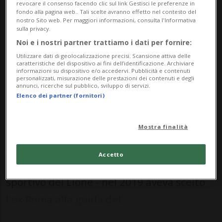
revocare il consenso facendo clic sul link Gestisci le preferenze in
sfruttare la sua amicizia con lui. Per
fondo alla pagina web.. Tali scelte avranno effetto nel contesto del
nostro Sito web. Per maggiori informazioni, consulta l'Informativa
Rudi è un sogno tutto questo».
sulla privacy.
Noi e i nostri partner trattiamo i dati per fornire:
Utilizzare dati di geolocalizzazione precisi. Scansione attiva delle
caratteristiche del dispositivo ai fini dell’identificazione. Archiviare
CALCIO: Risultati e classifiche
informazioni su dispositivo e/o accedervi. Pubblicità e contenuti
personalizzati, misurazione delle prestazioni dei contenuti e degli
annunci, ricerche sul pubblico, sviluppo di servizi.
RIYAD - Come andranno le cose fra
Elenco dei partner (fornitori)
Cristiano Ronaldo e Rudi Garcia? Una
mezza idea l'ex calciatore
Mostra finalità
Juninho Pernambucano se l'è fatta.
Accetto
Proprio quest'ultimo - oggi direttore
sportivo del Lione - nel 2019 aveva scelto
l'ex Roma alla guida del...