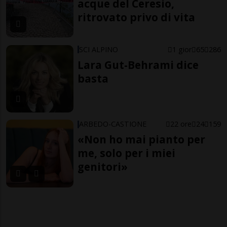
acque del Ceresio,
ritrovato privo di vita
SCI ALPINO
1 gior
65
286
Lara Gut-Behrami dice
basta
ARBEDO-CASTIONE
22 ore
24
159
«Non ho mai pianto per
me, solo per i miei
genitori»