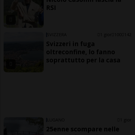
RSI
SVIZZERA
1 gior
100
142
Svizzeri in fuga
oltreconfine, lo fanno
soprattutto per la casa
LUGANO
1 gior
25enne scompare nelle