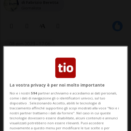
di Fabrizio Beretta
Giornalista
08 gen 2023 - 17:06
Aggiornamento 09 gen 2023 - 11:30
3
La vostra privacy è per noi molto importante
Noi e i nostri
594
partner archiviamo e accediamo ai dati personali,
come i dati di navigazione gli o identificatori univoci, sul tuo
dispositivo . Selezionando Accetto, abiliti le tecnologie di
tracciamento affinché supportino gli scopi mostrati alla voce "Noi e i
nostri partner trattiamo i dati da fornire". Nel caso in cui queste
«Cercherà di essere suo amico, di
tecnologie dovessero essere disabilitate, alcuni contenuti e annunci
visualizzati potrebbero non essere rilevanti. Puoi accedere
stargli vicino e farà di tutto per
nuovamente a questo menu per modificare le tue scelte o per