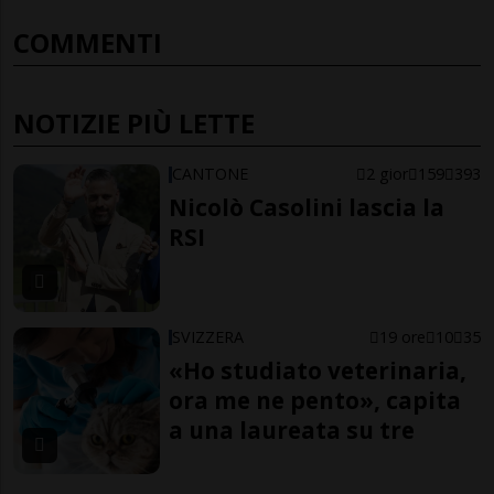
COMMENTI
NOTIZIE PIÙ LETTE
CANTONE
2 gior
159
393
Nicolò Casolini lascia la
RSI
SVIZZERA
19 ore
10
35
«Ho studiato veterinaria,
ora me ne pento», capita
a una laureata su tre