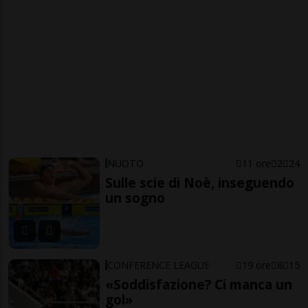
NUOTO
11 ore
2
24
Sulle scie di Noè, inseguendo
un sogno
CONFERENCE LEAGUE
19 ore
8
15
«Soddisfazione? Ci manca un
gol»