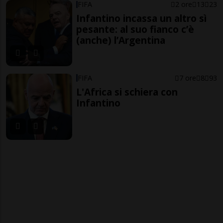
FIFA
2 ore
13
23
Infantino incassa un altro sì
pesante: al suo fianco c’è
(anche) l’Argentina
FIFA
7 ore
8
93
L'Africa si schiera con
Infantino