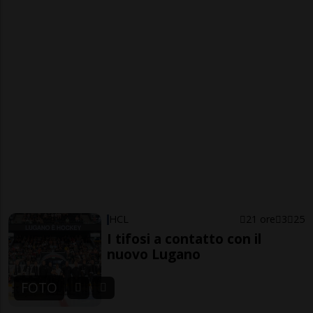
HCL
21 ore
3
25
I tifosi a contatto con il
nuovo Lugano
FOTO