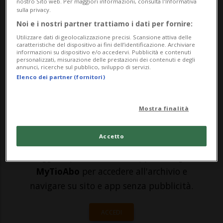
League lo Young Boys ha pescato il FC
nostro Sito web. Per maggiori informazioni, consulta l'Informativa
sulla privacy.
Midtjylland, vincitore dell'ultimo
Noi e i nostri partner trattiamo i dati per fornire:
campionato danese con nove punti di
Utilizzare dati di geolocalizzazione precisi. Scansione attiva delle
caratteristiche del dispositivo ai fini dell’identificazione. Archiviare
margine sul Copenaghen. La sfida, in
informazioni su dispositivo e/o accedervi. Pubblicità e contenuti
personalizzati, misurazione delle prestazioni dei contenuti e degli
annunci, ricerche sul pubblico, sviluppo di servizi.
trasfer...
Elenco dei partner (fornitori)
🔐 Sblocca il nostro archivio
Mostra finalità
esclusivo!
Accetto
Sottoscrivi un abbonamento
Archivio
per
leggere questo articolo, oppure scegli
MyTioAbo
per accedere all'archivio e
navigare su sito e app senza pubblicità.
ACCEDI