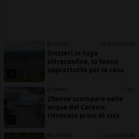
SVIZZERA
2 gior
103
141
Svizzeri in fuga
oltreconfine, lo fanno
soprattutto per la casa
LUGANO
2 gior
25enne scompare nelle
acque del Ceresio,
ritrovato privo di vita
SCI ALPINO
2 gior
68
288