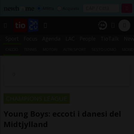
Affitta
Acquista
s
Sport
Focus
Agenda
LAC
People
TioTalk
New
CALCIO
TENNIS
MOTORI
ALTRI SPORT
SESTO UOMO
MONDI
CHAMPIONS LEAGUE
Young Boys: eccoti i danesi del
Midtjylland