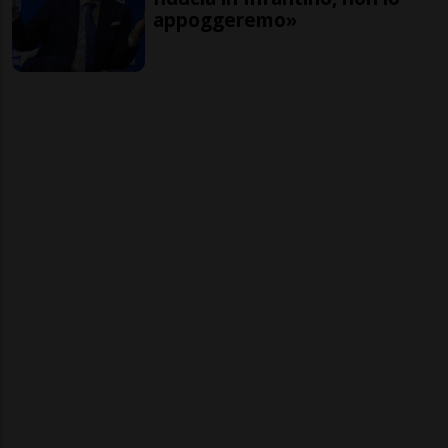
appoggeremo»