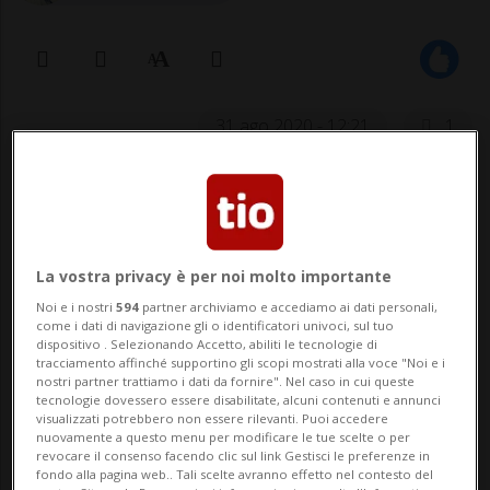
31 ago 2020 - 12:21
1
La vostra privacy è per noi molto importante
Noi e i nostri
594
partner archiviamo e accediamo ai dati personali,
come i dati di navigazione gli o identificatori univoci, sul tuo
dispositivo . Selezionando Accetto, abiliti le tecnologie di
CALCIO: Risultati e classifiche
tracciamento affinché supportino gli scopi mostrati alla voce "Noi e i
nostri partner trattiamo i dati da fornire". Nel caso in cui queste
tecnologie dovessero essere disabilitate, alcuni contenuti e annunci
BERNA - Il dado è tratto: nel terzo turno di
visualizzati potrebbero non essere rilevanti. Puoi accedere
nuovamente a questo menu per modificare le tue scelte o per
qualificazione alla prossima Champions
revocare il consenso facendo clic sul link Gestisci le preferenze in
fondo alla pagina web.. Tali scelte avranno effetto nel contesto del