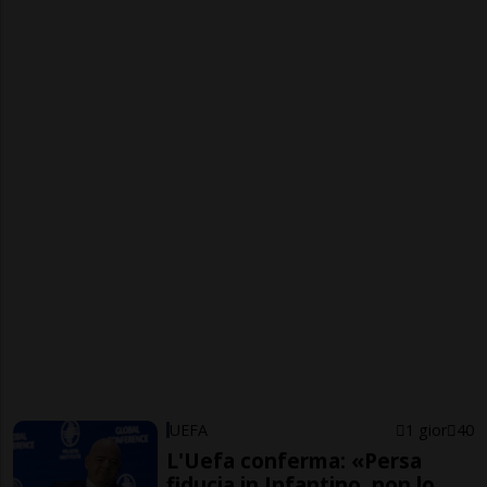
UEFA
1 gior
40
L'Uefa conferma: «Persa
fiducia in Infantino, non lo