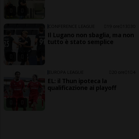
CONFERENCE LEAGUE
19 ore
13
30
Il Lugano non sbaglia, ma non
tutto è stato semplice
EUROPA LEAGUE
20 ore
1
4
EL: il Thun ipoteca la
qualificazione ai playoff