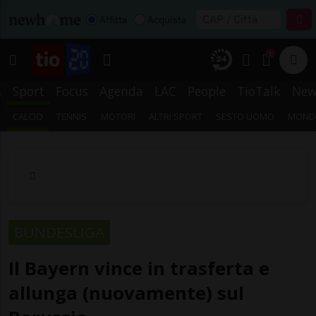
Affitta
Acquista
1
s
Sport
Focus
Agenda
LAC
People
TioTalk
New
CALCIO
TENNIS
MOTORI
ALTRI SPORT
SESTO UOMO
MONDI
BUNDESLIGA
Il Bayern vince in trasferta e
allunga (nuovamente) sul