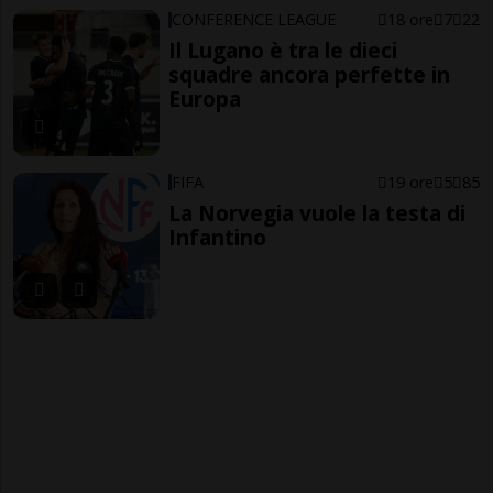
CONFERENCE LEAGUE
18 ore
7
22
Il Lugano è tra le dieci
squadre ancora perfette in
Europa
FIFA
19 ore
5
85
La Norvegia vuole la testa di
Infantino