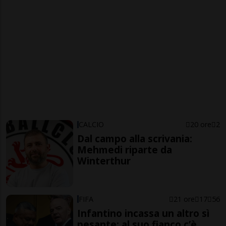
CALCIO
20 ore
2
Dal campo alla scrivania:
Mehmedi riparte da
Winterthur
FIFA
21 ore
17
56
Infantino incassa un altro sì
pesante: al suo fianco c’è