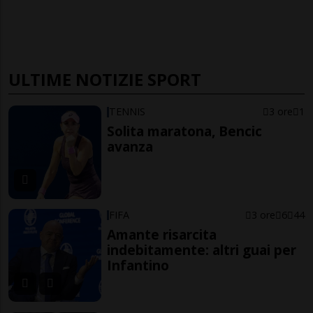
ULTIME NOTIZIE SPORT
TENNIS
3 ore
1
Solita maratona, Bencic
avanza
FIFA
3 ore
6
44
Amante risarcita
indebitamente: altri guai per
Infantino