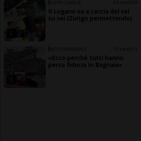
SUPER LEAGUE
4 ore
2
9
Il Lugano va a caccia del sei
su sei (Zurigo permettendo)
MOTOMONDIALE
14 ore
13
«Ecco perché tutti hanno
perso fiducia in Bagnaia»