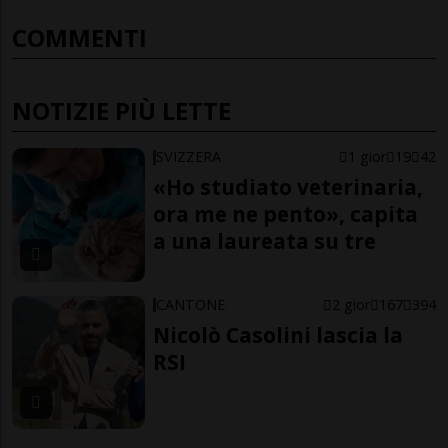
COMMENTI
NOTIZIE PIÙ LETTE
SVIZZERA
1 gior
19
42
«Ho studiato veterinaria,
ora me ne pento», capita
a una laureata su tre
CANTONE
2 gior
167
394
Nicolò Casolini lascia la
RSI