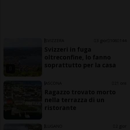
SVIZZERA
3 gior
106
144
Svizzeri in fuga
oltreconfine, lo fanno
soprattutto per la casa
ASCONA
21 ore
Ragazzo trovato morto
nella terrazza di un
ristorante
LUGANO
2 gior