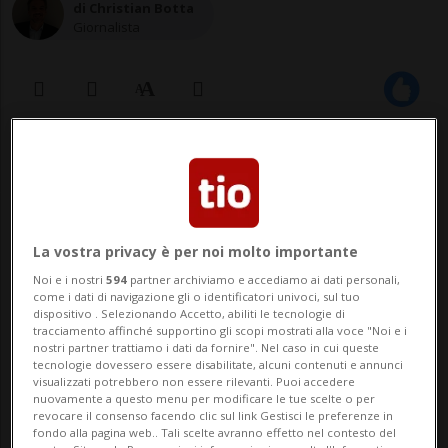
di Christian Botta
Giornalista
17 mag 2020 - 20:50
Aggiornamento 21:37
La vostra privacy è per noi molto importante
Noi e i nostri
594
partner archiviamo e accediamo ai dati personali,
come i dati di navigazione gli o identificatori univoci, sul tuo
dispositivo . Selezionando Accetto, abiliti le tecnologie di
tracciamento affinché supportino gli scopi mostrati alla voce "Noi e i
nostri partner trattiamo i dati da fornire". Nel caso in cui queste
CALCIO: Risultati e classifiche
tecnologie dovessero essere disabilitate, alcuni contenuti e annunci
visualizzati potrebbero non essere rilevanti. Puoi accedere
nuovamente a questo menu per modificare le tue scelte o per
BERLINO - La Bundesliga è ripartita ieri e -
revocare il consenso facendo clic sul link Gestisci le preferenze in
fondo alla pagina web.. Tali scelte avranno effetto nel contesto del