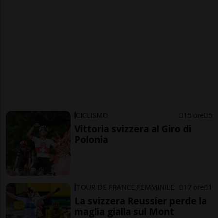
CICLISMO
15 ore
5
Vittoria svizzera al Giro di
Polonia
TOUR DE FRANCE FEMMINILE
17 ore
1
La svizzera Reussier perde la
maglia gialla sul Mont