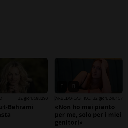
NO
2 gior
68
290
ARBEDO-CASTIONE
2 gior
24
157
ut-Behrami
«Non ho mai pianto
asta
per me, solo per i miei
genitori»