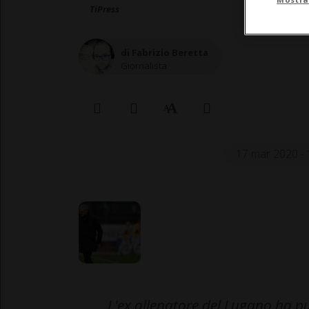
TiPress
di Fabrizio Beretta
Giornalista
17 mar 2020 - 
L'ex allenatore del Lugano ha pu