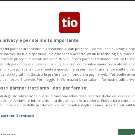
a privacy è per noi molto importante
ri
594
partner archiviamo e accediamo ai dati personali, come i dati di navigazione 
ri univoci, sul tuo dispositivo . Selezionando Accetto, abiliti le tecnologie di tracc
portino gli scopi mostrati alla voce "Noi e i nostri partner trattiamo i dati da fornir
tecnologie dovessero essere disabilitate, alcuni contenuti e annunci visualizzati 
vanti. Puoi accedere nuovamente a questo menu per modificare le tue scelte o per
endo clic sul link Gestisci le preferenze in fondo alla pagina web.. Tali scelte avr
o del nostro Sito web. Per maggiori informazioni, consulta l'Informativa sulla priva
ostri partner trattiamo i dati per fornire:
ati di geolocalizzazione precisi. Scansione attiva delle caratteristiche del dispositivo 
icazione. Archiviare informazioni su dispositivo e/o accedervi. Pubblicità e contenu
ati, misurazione delle prestazioni dei contenuti e degli annunci, ricerche sul pubbl
 partner (fornitori)
 finalità
Ac