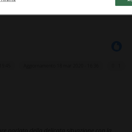
19:45
Aggiornamento 18 mar 2020 - 16:36
1
re parlato della delicata situazione con la