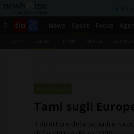
Affitta
News
Sport
Focus
Age
HOCKEY
CALCIO
TENNIS
MOTORI
ALTRI SP
EURO 2020
Tami sugli Europe
Il direttore delle squadre naz
di far slittare Euro 2020