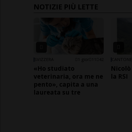
NOTIZIE PIÙ LETTE
SVIZZERA
1 gior
11
42
CANTON
«Ho studiato
Nicolò 
veterinaria, ora me ne
la RSI
pento», capita a una
laureata su tre