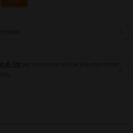
ACCEDI
inonline.
a di Tio
per ricevere le notizie più importanti
osta.