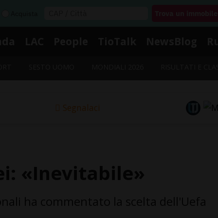
Acquista
nda
LAC
People
TioTalk
NewsBlog
R
ORT
SESTO UOMO
MONDIALI 2026
RISULTATI E CLA
Segnalaci
i: «Inevitabile»
ionali ha commentato la scelta dell'Uefa