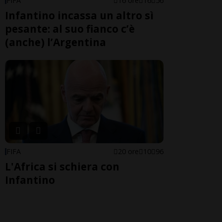
FIFA
16 ore
16
56
Infantino incassa un altro sì
pesante: al suo fianco c’è
(anche) l’Argentina
FIFA
20 ore
10
96
L'Africa si schiera con
Infantino