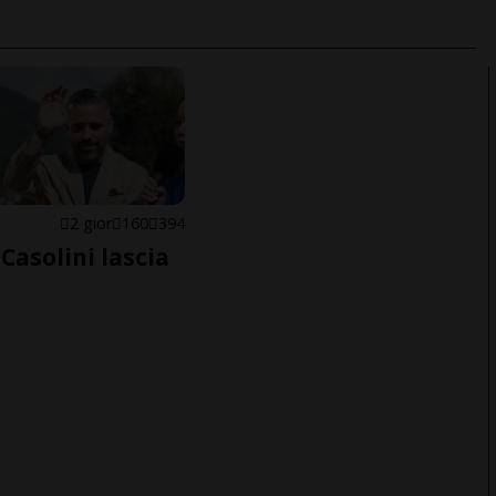
E
2 gior
160
394
Casolini lascia