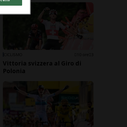
CICLISMO
10 ore
3
Vittoria svizzera al Giro di
Polonia