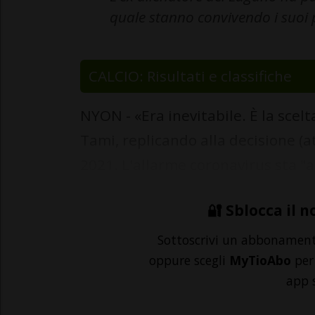
quale stanno convivendo i suoi 
CALCIO: Risultati e classifiche
NYON - «Era inevitabile. È la scelta
Tami, replicando alla decisione (at
2021. L'allarme coronavirus sta "a
🔐 Sblocca il n
Sottoscrivi un abbonamen
oppure scegli
MyTioAbo
per 
app 