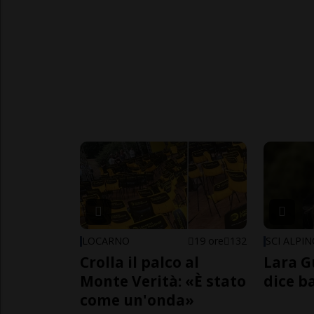
LOCARNO
19 ore
132
SCI ALPI
Crolla il palco al
Lara G
Monte Verità: «È stato
dice b
come un'onda»