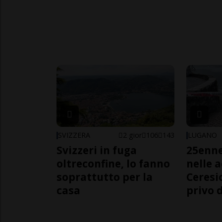
SVIZZERA
2 gior
106
143
LUGANO
Svizzeri in fuga
25enn
oltreconfine, lo fanno
nelle 
soprattutto per la
Ceresi
casa
privo d