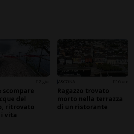
2 gior
ASCONA
16 ore
e scompare
Ragazzo trovato
acque del
morto nella terrazza
o, ritrovato
di un ristorante
i vita