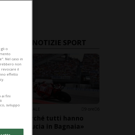
ULTIME NOTIZIE SPORT
gli o
iamento
e". Nel caso in
potrebbero non
 revocare il
anno effetto
cy.
ai fini
ti
ico, sviluppo
MOTOMONDIALE
9 ore
6
«Ecco perché tutti hanno
perso fiducia in Bagnaia»
cetto