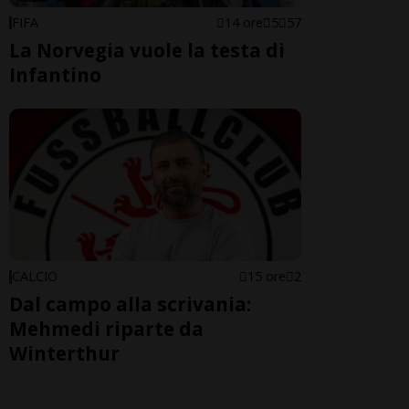
FIFA
14 ore
5
57
La Norvegia vuole la testa di
Infantino
CALCIO
15 ore
2
Dal campo alla scrivania:
Mehmedi riparte da
Winterthur