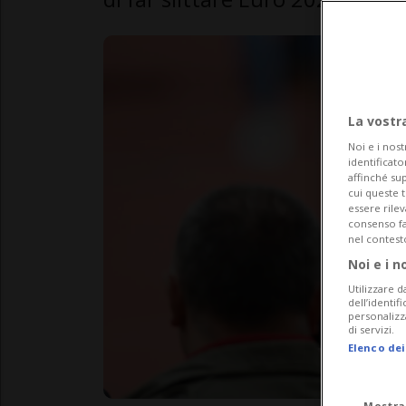
La vostr
Noi e i nost
identificato
affinché sup
cui queste 
essere rile
consenso fac
nel contest
Noi e i n
Utilizzare d
dell’identif
personalizz
di servizi.
Elenco dei
Mostra