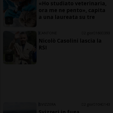
«Ho studiato veterinaria,
ora me ne pento», capita
a una laureata su tre
CANTONE
2 gior
160
393
Nicolò Casolini lascia la
RSI
SVIZZERA
2 gior
104
143
Svizzeri in fuga