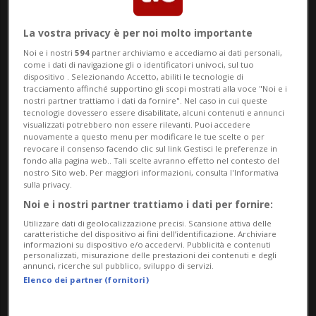
Bernardino il tradizionale Torneo 3D di
giugno, organizzato come consuetudine
La vostra privacy è per noi molto importante
dalla società degli Arcieri del Bellinzonese.
Noi e i nostri
594
partner archiviamo e accediamo ai dati personali,
come i dati di navigazione gli o identificatori univoci, sul tuo
dispositivo . Selezionando Accetto, abiliti le tecnologie di
Una giornata di gara, questa, che apre una
tracciamento affinché supportino gli scopi mostrati alla voce "Noi e i
nostri partner trattiamo i dati da fornire". Nel caso in cui queste
serie di eventi speciali, che permetteranno
tecnologie dovessero essere disabilitate, alcuni contenuti e annunci
visualizzati potrebbero non essere rilevanti. Puoi accedere
di celebrare l’importante traguardo dei 30
nuovamente a questo menu per modificare le tue scelte o per
revocare il consenso facendo clic sul link Gestisci le preferenze in
fondo alla pagina web.. Tali scelte avranno effetto nel contesto del
anni di attività della società.
nostro Sito web. Per maggiori informazioni, consulta l'Informativa
sulla privacy.
Noi e i nostri partner trattiamo i dati per fornire:
Il torneo del San Bernardino, baciato dal
Utilizzare dati di geolocalizzazione precisi. Scansione attiva delle
sole, ha attirato un numero importante di
caratteristiche del dispositivo ai fini dell’identificazione. Archiviare
informazioni su dispositivo e/o accedervi. Pubblicità e contenuti
personalizzati, misurazione delle prestazioni dei contenuti e degli
arcieri (ben 161) di tutte le età e
annunci, ricerche sul pubblico, sviluppo di servizi.
Elenco dei partner (fornitori)
provenienti da ogni parte della Svizzera,
così come anche dalle vicine Italia e