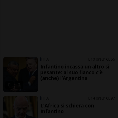
FIFA
10 ore
16
56
Infantino incassa un altro sì
pesante: al suo fianco c’è
(anche) l’Argentina
FIFA
14 ore
10
97
L'Africa si schiera con
Infantino