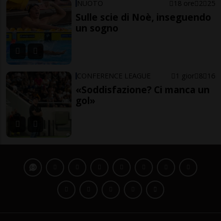
NUOTO
18 ore
2
25
Sulle scie di Noè, inseguendo
un sogno
CONFERENCE LEAGUE
1 gior
8
16
«Soddisfazione? Ci manca un
gol»