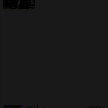
FIFA
8 ore
5
54