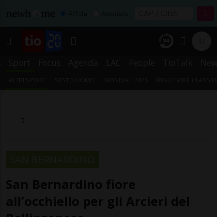
Affitta
Acquista
s
Sport
Focus
Agenda
LAC
People
TioTalk
New
ALTRI SPORT
SESTO UOMO
MONDIALI 2026
RISULTATI E CLASSIF
SAN BERNARDINO
San Bernardino fiore
all’occhiello per gli Arcieri del