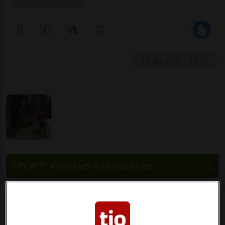
16 giu 2026 - 11:01
SPORT: Risultati e classifiche
SAN BERNARDINO - Domenica 7 giugno
2026 si è svolto sul territorio di San