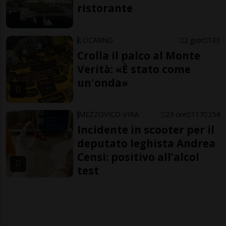
ristorante
LOCARNO
2 gior
133
Crolla il palco al Monte
Verità: «È stato come
un'onda»
MEZZOVICO-VIRA
23 ore
117
254
Incidente in scooter per il
deputato leghista Andrea
Censi: positivo all’alcol
test