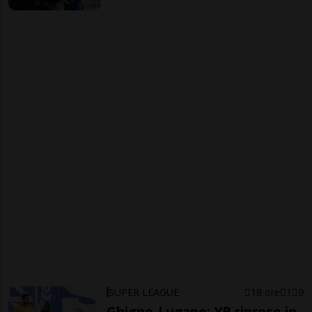
SUPER LEAGUE
18 ore
1
9
Ghigno-Lugano: YB ripreso in