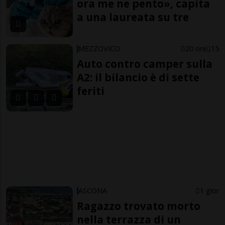
ora me ne pento», capita
a una laureata su tre
MEZZOVICO
20 ore
15
Auto contro camper sulla
A2: il bilancio è di sette
feriti
ASCONA
1 gior
Ragazzo trovato morto
nella terrazza di un