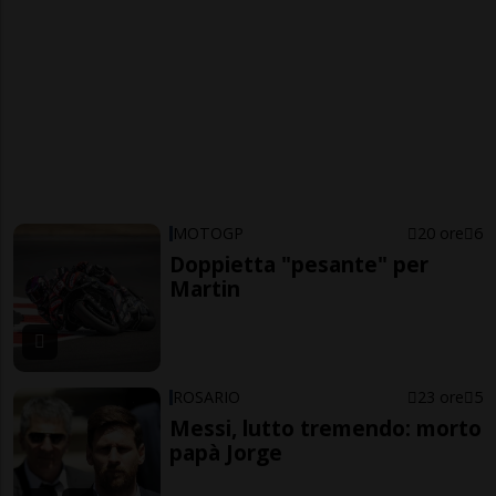
MOTOGP
20 ore
6
Doppietta "pesante" per
Martin
ROSARIO
23 ore
5
Messi, lutto tremendo: morto
papà Jorge