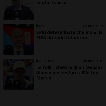
vuota il sacco
FIFA
5 ore
3
23
«Più determinata che mai»: la
FIFA difende Infantino
FORMULA 1
6 ore
4
19
Le folli richieste di un (esoso)
Alonso per restare all'Aston
Martin