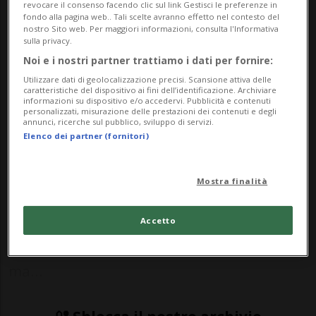
Le rossocrociate non hanno lasciato
revocare il consenso facendo clic sul link Gestisci le preferenze in
fondo alla pagina web.. Tali scelte avranno effetto nel contesto del
il segno.
nostro Sito web. Per maggiori informazioni, consulta l'Informativa
sulla privacy.
Noi e i nostri partner trattiamo i dati per fornire:
SPORT: Risultati e classifiche
Utilizzare dati di geolocalizzazione precisi. Scansione attiva delle
caratteristiche del dispositivo ai fini dell’identificazione. Archiviare
informazioni su dispositivo e/o accedervi. Pubblicità e contenuti
personalizzati, misurazione delle prestazioni dei contenuti e degli
VAL-D'ISÈRE - Una grande Sofia Goggia ha
annunci, ricerche sul pubblico, sviluppo di servizi.
Elenco dei partner (fornitori)
dato spettacolo nel superG di Val-d'Isère:
prestazione super e… 27esima vittoria in
Mostra finalità
carriera in Coppa del Mondo. Rabbiosa e
capace di azzerare le imprecisioni
Accetto
nonostante una partenza con il freno a
ma...