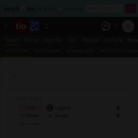
Affitta
Acquista
s
Sport
Focus
Agenda
LAC
People
TioTalk
New
ALTRI SPORT
SESTO UOMO
MONDIALI 2026
RISULTATI E CLASSIF
Super League
0
Lugano
LIVE
0
Zurigo
1° tempo
Super League