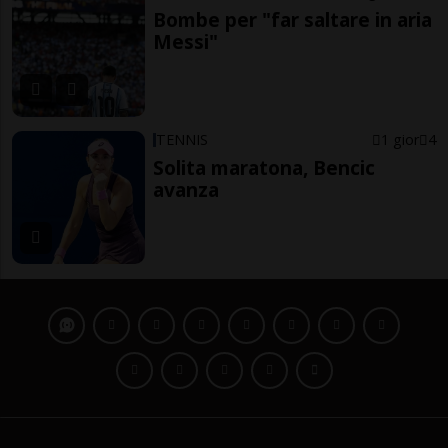
Bombe per "far saltare in aria
Messi"
TENNIS
1 gior
4
Solita maratona, Bencic
avanza