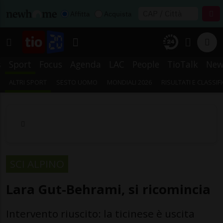
Affitta
Acquista
s
Sport
Focus
Agenda
LAC
People
TioTalk
New
ALTRI SPORT
SESTO UOMO
MONDIALI 2026
RISULTATI E CLASSIF
SCI ALPINO
Lara Gut-Behrami, si ricomincia
Intervento riuscito: la ticinese è uscita