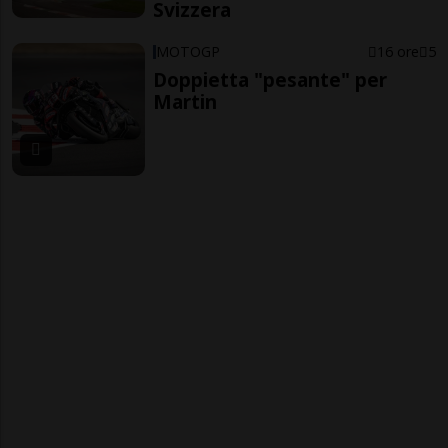
Svizzera
MOTOGP
16 ore
5
Doppietta "pesante" per
Martin