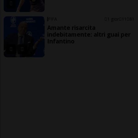
FIFA
1 gior
11
81
Amante risarcita
indebitamente: altri guai per
Infantino