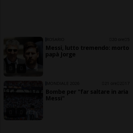
ROSARIO
20 ore
5
Messi, lutto tremendo: morto
papà Jorge
MONDIALE 2026
21 ore
2
17
Bombe per "far saltare in aria
Messi"