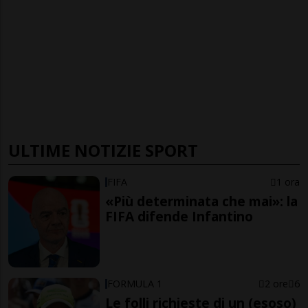
ULTIME NOTIZIE SPORT
FIFA
1 ora
«Più determinata che mai»: la
FIFA difende Infantino
FORMULA 1
2 ore
6
Le folli richieste di un (esoso)