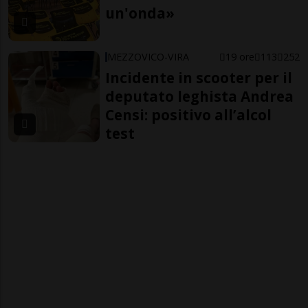
un'onda»
MEZZOVICO-VIRA
19 ore
113
252
Incidente in scooter per il
deputato leghista Andrea
Censi: positivo all’alcol
test