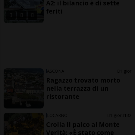
A2: il bilancio è di sette
feriti
ASCONA
1 gior
Ragazzo trovato morto
nella terrazza di un
ristorante
LOCARNO
1 gior
132
Crolla il palco al Monte
Verità: «È stato come