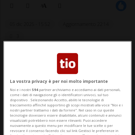
05 dic 2025 - 15:52
Aggiornamento 22:14
3
La vostra privacy è per noi molto importante
Noi e i nostri
594
partner archiviamo e accediamo ai dati personali,
come i dati di navigazione gli o identificatori univoci, sul tuo
SPORT: Risultati e classifiche
dispositivo . Selezionando Accetto, abiliti le tecnologie di
tracciamento affinché supportino gli scopi mostrati alla voce "Noi e i
nostri partner trattiamo i dati da fornire". Nel caso in cui queste
LUGANO - Lara Gut-Behrami è stata
tecnologie dovessero essere disabilitate, alcuni contenuti e annunci
visualizzati potrebbero non essere rilevanti. Puoi accedere
operata con successo al ginocchio sinistro
nuovamente a questo menu per modificare le tue scelte o per
revocare il consenso facendo clic sul link Gestisci le preferenze in