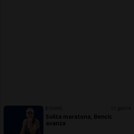
TENNIS
1 gior
4
Solita maratona, Bencic
avanza