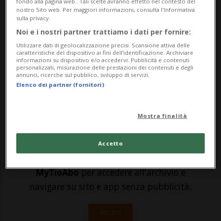
fondo alla pagina web.. Tali scelte avranno effetto nel contesto del
infortunato. L’intervento ha avuto luogo lo
nostro Sito web. Per maggiori informazioni, consulta l'Informativa
sulla privacy.
scorso lunedì e la ticinese ha potuto
Noi e i nostri partner trattiamo i dati per fornire:
lasciare l'ospedale oggi, venerdì. La
Utilizzare dati di geolocalizzazione precisi. Scansione attiva delle
caratteristiche del dispositivo ai fini dell’identificazione. Archiviare
34enne è pronta ora a imbarcarsi nella
informazioni su dispositivo e/o accedervi. Pubblicità e contenuti
personalizzati, misurazione delle prestazioni dei contenuti e degli
lunga la...
annunci, ricerche sul pubblico, sviluppo di servizi.
Elenco dei partner (fornitori)
🔐 Sblocca il nostro archivio
Mostra finalità
esclusivo!
Sottoscrivi un abbonamento
Archivio
per
Accetto
leggere questo articolo, oppure scegli
MyTioAbo
per accedere all'archivio e
navigare su sito e app senza pubblicità.
ACCEDI