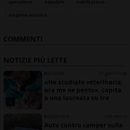
operazione
ospedale
riabilitazione
stagione sciistica
COMMENTI
NOTIZIE PIÙ LETTE
SVIZZERA
2 gior
21
46
«Ho studiato veterinaria,
ora me ne pento», capita
a una laureata su tre
MEZZOVICO
16 ore
14
Auto contro camper sulla