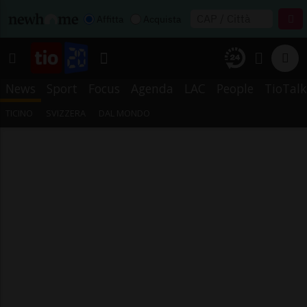
Affitta
Acquista
News
Sport
Focus
Agenda
LAC
People
TioTalk
TICINO
SVIZZERA
DAL MONDO