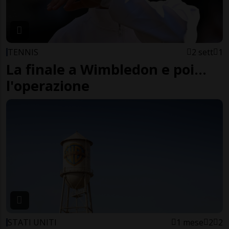
TENNIS
2 sett
1
La finale a Wimbledon e poi...
l'operazione
STATI UNITI
1 mese
2
2