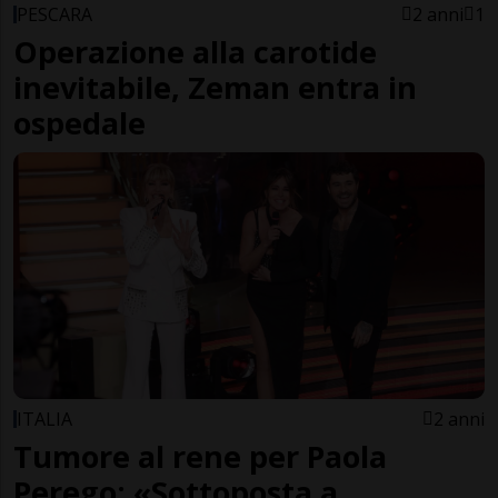
PESCARA
2 anni
1
Operazione alla carotide
inevitabile, Zeman entra in
ospedale
ITALIA
2 anni
Tumore al rene per Paola
Perego: «Sottoposta a