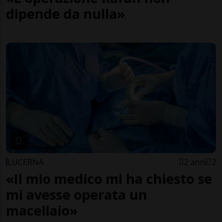
dipende da nulla»
LUCERNA
2 anni
2
«Il mio medico mi ha chiesto se
mi avesse operata un
macellaio»