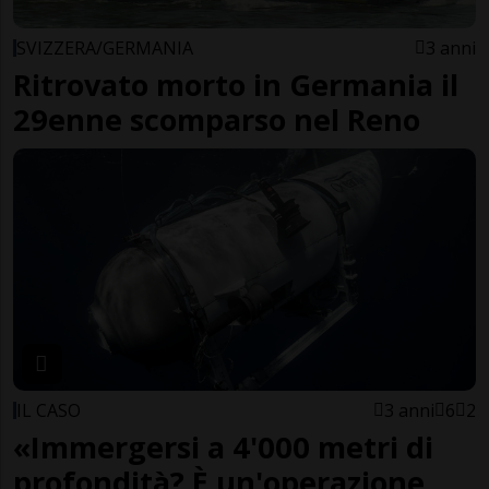
SVIZZERA/GERMANIA
3 anni
Ritrovato morto in Germania il
29enne scomparso nel Reno
IL CASO
3 anni
6
2
«Immergersi a 4'000 metri di
profondità? È un'operazione