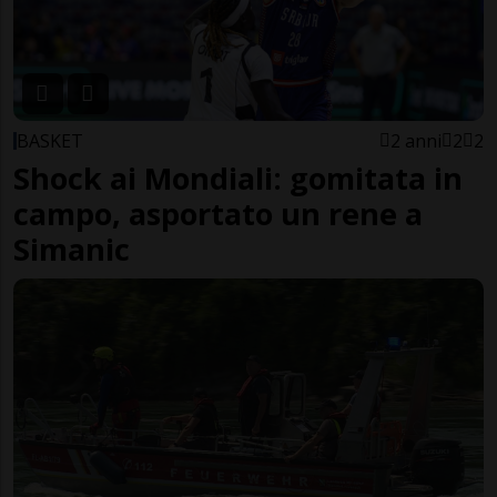
BASKET
2 anni
2
2
Shock ai Mondiali: gomitata in
campo, asportato un rene a
Simanic