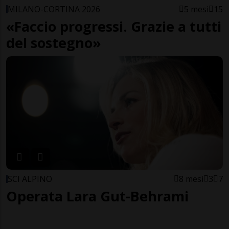
MILANO-CORTINA 2026
5 mesi
15
«Faccio progressi. Grazie a tutti
del sostegno»
SCI ALPINO
8 mesi
3
7
Operata Lara Gut-Behrami