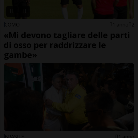
COMO
1 anno
2
«Mi devono tagliare delle parti
di osso per raddrizzare le
gambe»
BRASILE
1 anno