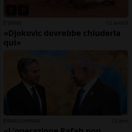
TENNIS
2 anni
6
«Djokovic dovrebbe chiuderla
qui»
ISRAELE/HAMAS
2 anni
«L'operazione Rafah non