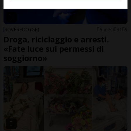
ROVEREDO (GR)
5 mesi
31
9
Droga, riciclaggio e arresti.
«Fate luce sui permessi di
soggiorno»