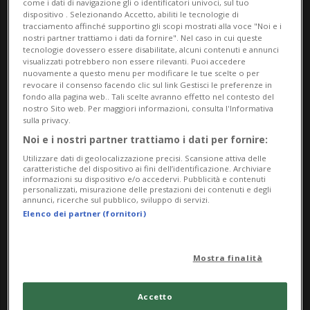
come i dati di navigazione gli o identificatori univoci, sul tuo
dispositivo . Selezionando Accetto, abiliti le tecnologie di
tracciamento affinché supportino gli scopi mostrati alla voce "Noi e i
nostri partner trattiamo i dati da fornire". Nel caso in cui queste
tecnologie dovessero essere disabilitate, alcuni contenuti e annunci
visualizzati potrebbero non essere rilevanti. Puoi accedere
nuovamente a questo menu per modificare le tue scelte o per
revocare il consenso facendo clic sul link Gestisci le preferenze in
fondo alla pagina web.. Tali scelte avranno effetto nel contesto del
nostro Sito web. Per maggiori informazioni, consulta l'Informativa
sulla privacy.
BASILEA CITTÀ
3 mesi
3
6
Noi e i nostri partner trattiamo i dati per fornire:
Pistole puntate e due persone
Utilizzare dati di geolocalizzazione precisi. Scansione attiva delle
arrestate: blitz spettacolare
caratteristiche del dispositivo ai fini dell’identificazione. Archiviare
informazioni su dispositivo e/o accedervi. Pubblicità e contenuti
della polizia
personalizzati, misurazione delle prestazioni dei contenuti e degli
annunci, ricerche sul pubblico, sviluppo di servizi.
Elenco dei partner (fornitori)
Mostra finalità
Accetto