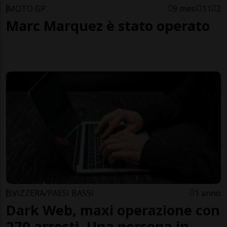
MOTO GP
9 mesi
11
2
Marc Marquez è stato operato
SVIZZERA/PAESI BASSI
1 anno
Dark Web, maxi operazione con
270 arresti. Una persona in