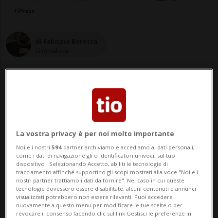
TiPress
di Fabrizio Beretta
Giornalista
11 ott 2025 - 19:41
Aggiornamento 12 ott 2025 - 15:27
1
La vostra privacy è per noi molto importante
Noi e i nostri
594
partner archiviamo e accediamo ai dati personali,
come i dati di navigazione gli o identificatori univoci, sul tuo
dispositivo . Selezionando Accetto, abiliti le tecnologie di
tracciamento affinché supportino gli scopi mostrati alla voce "Noi e i
nostri partner trattiamo i dati da fornire". Nel caso in cui queste
tecnologie dovessero essere disabilitate, alcuni contenuti e annunci
visualizzati potrebbero non essere rilevanti. Puoi accedere
nuovamente a questo menu per modificare le tue scelte o per
revocare il consenso facendo clic sul link Gestisci le preferenze in