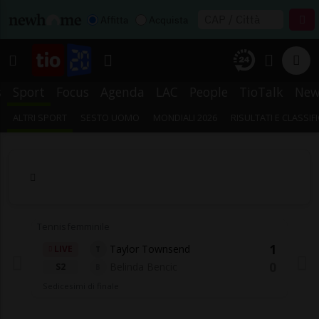
Affitta
Acquista
s
Sport
Focus
Agenda
LAC
People
TioTalk
New
ALTRI SPORT
SESTO UOMO
MONDIALI 2026
RISULTATI E CLASSIF
Tennis femminile
1
Taylor Townsend
LIVE
T
0
Belinda Bencic
S2
B
Sedicesimi di finale