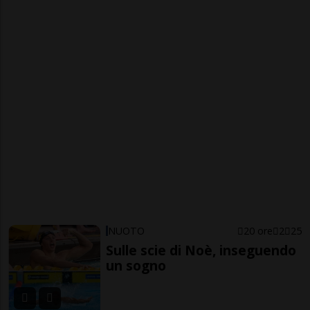
NUOTO
20 ore
2
25
Sulle scie di Noè, inseguendo
un sogno