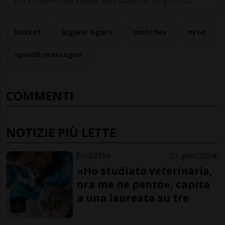
basket
lugano tigers
monthey
nyon
spinelli massagno
COMMENTI
NOTIZIE PIÙ LETTE
SVIZZERA
1 gior
10
40
«Ho studiato veterinaria,
ora me ne pento», capita
a una laureata su tre