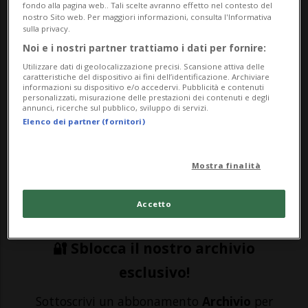
fondo alla pagina web.. Tali scelte avranno effetto nel contesto del
SPORT: Risultati e classifiche
nostro Sito web. Per maggiori informazioni, consulta l'Informativa
sulla privacy.
Noi e i nostri partner trattiamo i dati per fornire:
MASSAGNO - Dopo la sconfitta subita
Utilizzare dati di geolocalizzazione precisi. Scansione attiva delle
caratteristiche del dispositivo ai fini dell’identificazione. Archiviare
all'esordio a Losanna, la Spinelli Massagno
informazioni su dispositivo e/o accedervi. Pubblicità e contenuti
personalizzati, misurazione delle prestazioni dei contenuti e degli
ha ottenuto la sua prima affermazione
annunci, ricerche sul pubblico, sviluppo di servizi.
Elenco dei partner (fornitori)
stagionale. Impegnati in casa contro il
Monthey, gli uomini di Alain Attallah si
Mostra finalità
sono imposti 91-86.In avanti 46-34 alla
pausa lunga...
Accetto
🔐 Sblocca il nostro archivio
esclusivo!
Sottoscrivi un abbonamento
Archivio
per