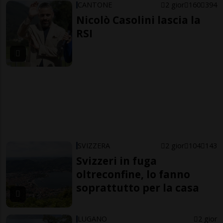
CANTONE
2 gior
160
394
Nicolò Casolini lascia la
RSI
SVIZZERA
2 gior
104
143
Svizzeri in fuga
oltreconfine, lo fanno
soprattutto per la casa
LUGANO
2 gior