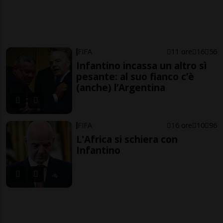
FIFA
11 ore
16
56
Infantino incassa un altro sì
pesante: al suo fianco c’è
(anche) l’Argentina
FIFA
16 ore
10
96
L'Africa si schiera con
Infantino