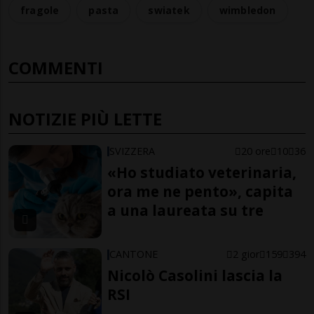
fragole
pasta
swiatek
wimbledon
COMMENTI
NOTIZIE PIÙ LETTE
SVIZZERA
20 ore
10
36
«Ho studiato veterinaria,
ora me ne pento», capita
a una laureata su tre
CANTONE
2 gior
159
394
Nicolò Casolini lascia la
RSI