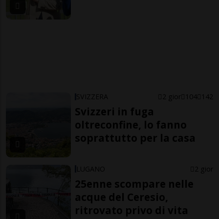
SVIZZERA
2 gior
104
142
Svizzeri in fuga
oltreconfine, lo fanno
soprattutto per la casa
LUGANO
2 gior
25enne scompare nelle
acque del Ceresio,
ritrovato privo di vita