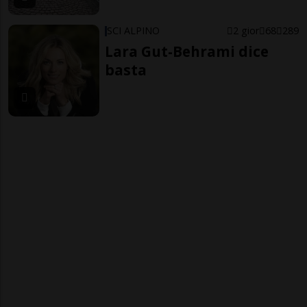
SCI ALPINO
2 gior
68
289
Lara Gut-Behrami dice
basta