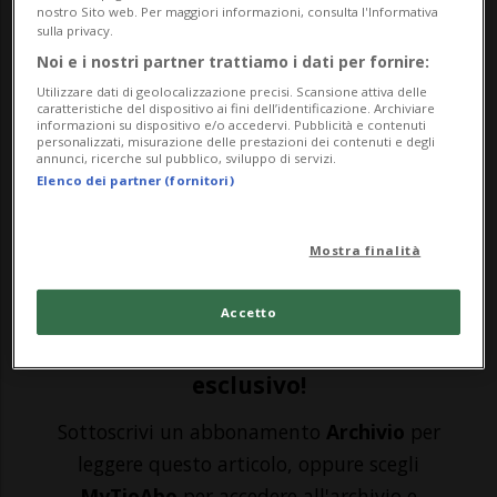
nostro Sito web. Per maggiori informazioni, consulta l'Informativa
sulla privacy.
LONDRA - Gusti strani e dove trovarli. Gli
Noi e i nostri partner trattiamo i dati per fornire:
sportivi, si sa, più che mangiare spesso
Utilizzare dati di geolocalizzazione precisi. Scansione attiva delle
caratteristiche del dispositivo ai fini dell’identificazione. Archiviare
devono alimentarsi. Devono seguire una
informazioni su dispositivo e/o accedervi. Pubblicità e contenuti
personalizzati, misurazione delle prestazioni dei contenuti e degli
dieta (non per dimagrire, per essere
annunci, ricerche sul pubblico, sviluppo di servizi.
Elenco dei partner (fornitori)
performanti) che quasi sempre va oltre i
gusti. “Si mangia quello che serve, non
Mostra finalità
quello...
Accetto
🔐 Sblocca il nostro archivio
esclusivo!
Sottoscrivi un abbonamento
Archivio
per
leggere questo articolo, oppure scegli
MyTioAbo
per accedere all'archivio e