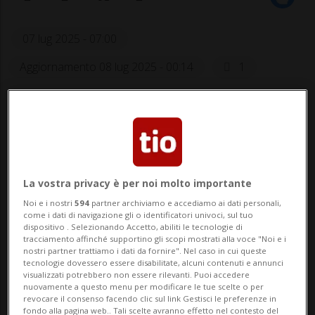
07 lug 2025 - 07:00
Aggiornamento 08 lug 2025 - 00:14
1
La vostra privacy è per noi molto importante
Noi e i nostri
594
partner archiviamo e accediamo ai dati personali,
come i dati di navigazione gli o identificatori univoci, sul tuo
La polacca ha parlato di un piatto
dispositivo . Selezionando Accetto, abiliti le tecnologie di
particolare…
tracciamento affinché supportino gli scopi mostrati alla voce "Noi e i
nostri partner trattiamo i dati da fornire". Nel caso in cui queste
tecnologie dovessero essere disabilitate, alcuni contenuti e annunci
visualizzati potrebbero non essere rilevanti. Puoi accedere
nuovamente a questo menu per modificare le tue scelte o per
SPORT: Risultati e classifiche
revocare il consenso facendo clic sul link Gestisci le preferenze in
fondo alla pagina web.. Tali scelte avranno effetto nel contesto del