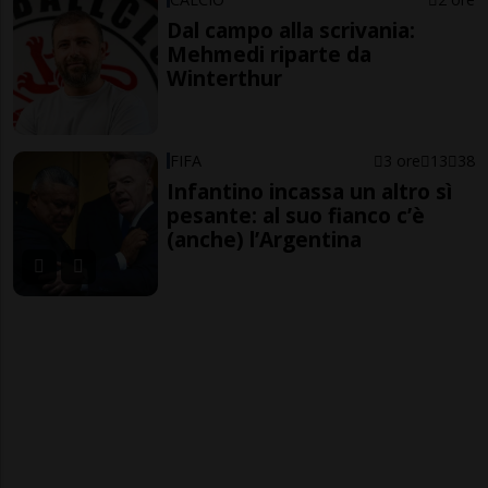
Dal campo alla scrivania:
Mehmedi riparte da
Winterthur
FIFA
3 ore
13
38
Infantino incassa un altro sì
pesante: al suo fianco c’è
(anche) l’Argentina