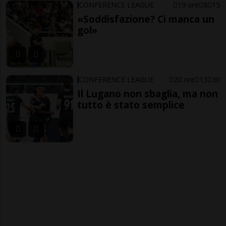
CONFERENCE LEAGUE
19 ore
8
15
«Soddisfazione? Ci manca un
gol»
CONFERENCE LEAGUE
20 ore
13
30
Il Lugano non sbaglia, ma non
tutto è stato semplice