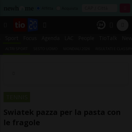
Affitta
Acquista
s
Sport
Focus
Agenda
LAC
People
TioTalk
New
ALTRI SPORT
SESTO UOMO
MONDIALI 2026
RISULTATI E CLASSIF
TENNIS
Swiatek pazza per la pasta con
le fragole