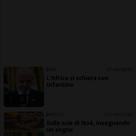
FIFA
7 ore
8
93
L'Africa si schiera con
Infantino
NUOTO
11 ore
2
25
Sulle scie di Noè, inseguendo
un sogno