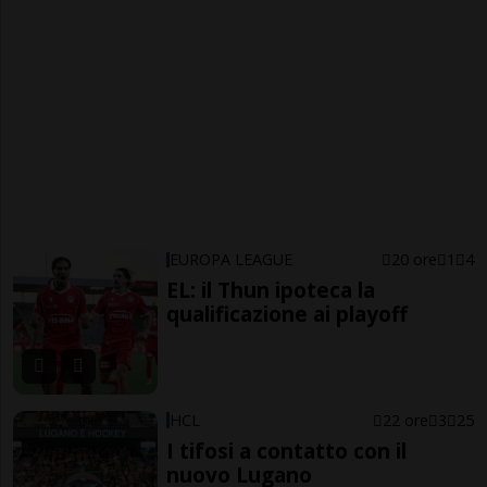
EUROPA LEAGUE
20 ore
1
4
EL: il Thun ipoteca la
qualificazione ai playoff
HCL
22 ore
3
25
I tifosi a contatto con il
nuovo Lugano