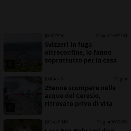
SVIZZERA
2 gior
103
141
Svizzeri in fuga
oltreconfine, lo fanno
soprattutto per la casa
LUGANO
2 gior
25enne scompare nelle
acque del Ceresio,
ritrovato privo di vita
SCI ALPINO
1 gior
68
288
Lara Gut-Behrami dice