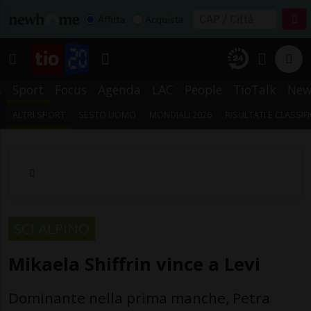
Affitta
Acquista
s
Sport
Focus
Agenda
LAC
People
TioTalk
New
ALTRI SPORT
SESTO UOMO
MONDIALI 2026
RISULTATI E CLASSIF
SCI ALPINO
Mikaela Shiffrin vince a Levi
Dominante nella prima manche, Petra