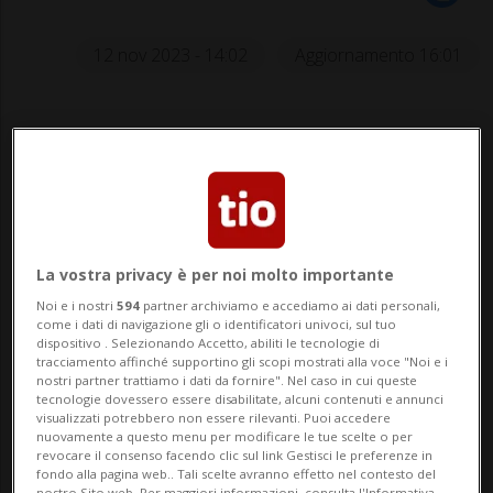
12 nov 2023 - 14:02
Aggiornamento 16:01
La vostra privacy è per noi molto importante
Ottavo posto per Wendy Holdener.
Noi e i nostri
594
partner archiviamo e accediamo ai dati personali,
come i dati di navigazione gli o identificatori univoci, sul tuo
dispositivo . Selezionando Accetto, abiliti le tecnologie di
tracciamento affinché supportino gli scopi mostrati alla voce "Noi e i
nostri partner trattiamo i dati da fornire". Nel caso in cui queste
SPORT: Risultati e classifiche
tecnologie dovessero essere disabilitate, alcuni contenuti e annunci
visualizzati potrebbero non essere rilevanti. Puoi accedere
nuovamente a questo menu per modificare le tue scelte o per
LEVI - Mikaela Shiffrin ha vinto il secondo
revocare il consenso facendo clic sul link Gestisci le preferenze in
fondo alla pagina web.. Tali scelte avranno effetto nel contesto del
slalom disputato nel weekend a
nostro Sito web. Per maggiori informazioni, consulta l'Informativa