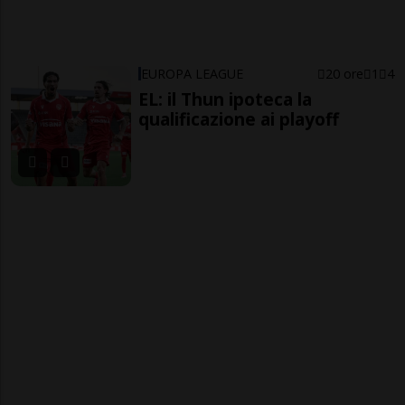
EUROPA LEAGUE
20 ore
1
4
EL: il Thun ipoteca la
qualificazione ai playoff