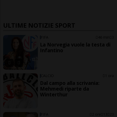
ULTIME NOTIZIE SPORT
FIFA
46 min
3
La Norvegia vuole la testa di
Infantino
CALCIO
1 ora
Dal campo alla scrivania:
Mehmedi riparte da
Winterthur
FIFA
2 ore
13
23