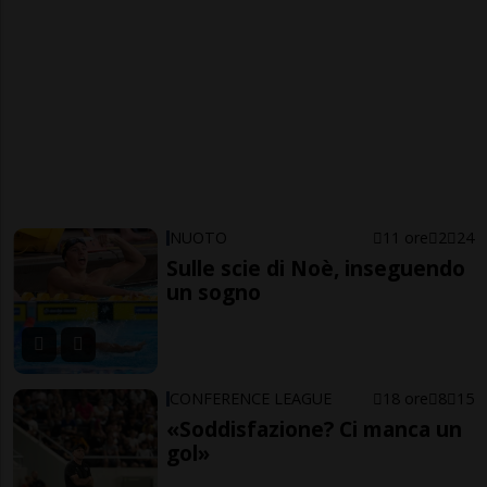
NUOTO
11 ore
2
24
Sulle scie di Noè, inseguendo
un sogno
CONFERENCE LEAGUE
18 ore
8
15
«Soddisfazione? Ci manca un
gol»