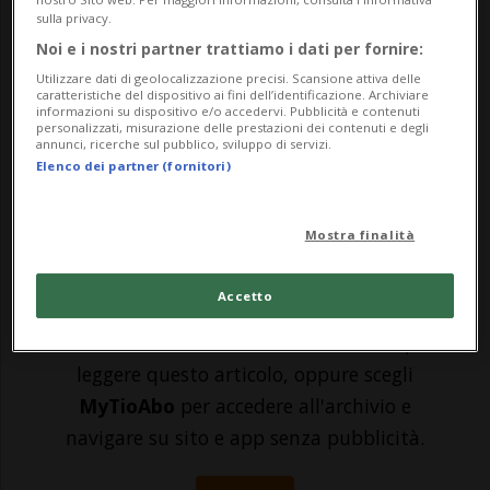
sulla privacy.
Levi.Seconda - e staccatissima - al termine
Noi e i nostri partner trattiamo i dati per fornire:
della prima prova, la statunitense ha
Utilizzare dati di geolocalizzazione precisi. Scansione attiva delle
caratteristiche del dispositivo ai fini dell’identificazione. Archiviare
approfittato dell’uscita di Petra Vlhova
informazioni su dispositivo e/o accedervi. Pubblicità e contenuti
personalizzati, misurazione delle prestazioni dei contenuti e degli
(che ha inforcato) per garantirsi l'89esima
annunci, ricerche sul pubblico, sviluppo di servizi.
Elenco dei partner (fornitori)
vittor...
Mostra finalità
🔐 Sblocca il nostro archivio
esclusivo!
Accetto
Sottoscrivi un abbonamento
Archivio
per
leggere questo articolo, oppure scegli
MyTioAbo
per accedere all'archivio e
navigare su sito e app senza pubblicità.