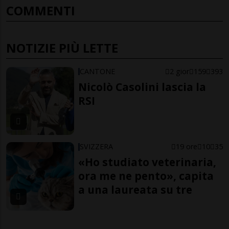
COMMENTI
NOTIZIE PIÙ LETTE
CANTONE
2 gior
159
393
Nicolò Casolini lascia la
RSI
SVIZZERA
19 ore
10
35
«Ho studiato veterinaria,
ora me ne pento», capita
a una laureata su tre