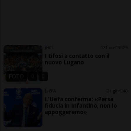
HCL
21 ore
3
25
I tifosi a contatto con il
nuovo Lugano
FOTO
UEFA
1 gior
40
L'Uefa conferma: «Persa
fiducia in Infantino, non lo
appoggeremo»