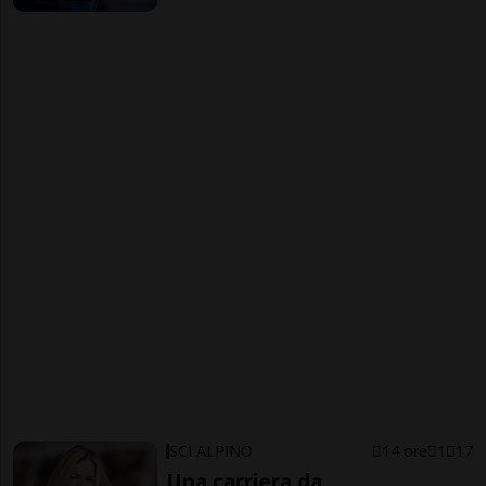
SCI ALPINO
14 ore
1
17
Una carriera da