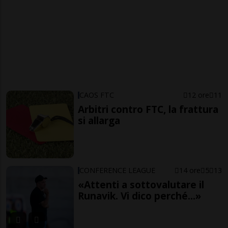
CAOS FTC
12 ore
11
Arbitri contro FTC, la frattura
si allarga
CONFERENCE LEAGUE
14 ore
5
13
«Attenti a sottovalutare il
Runavik. Vi dico perché...»