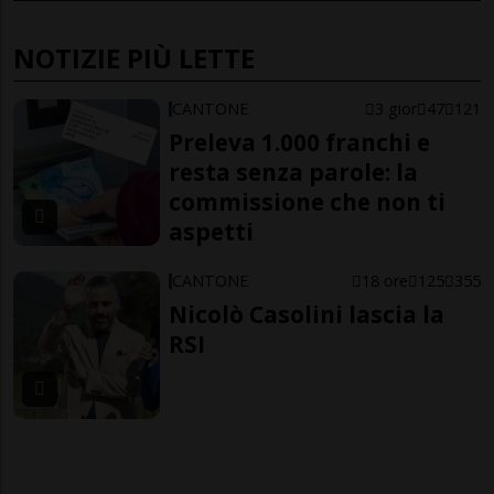
NOTIZIE PIÙ LETTE
CANTONE
3 gior
47
121
Preleva 1.000 franchi e
resta senza parole: la
commissione che non ti
aspetti
CANTONE
18 ore
125
355
Nicolò Casolini lascia la
RSI