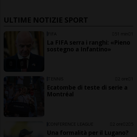
ULTIME NOTIZIE SPORT
FIFA
51 min
1
La FIFA serra i ranghi: «Pieno
sostegno a Infantino»
TENNIS
2 ore
1
Ecatombe di teste di serie a
Montréal
CONFERENCE LEAGUE
2 ore
2
5
Una formalità per il Lugano?