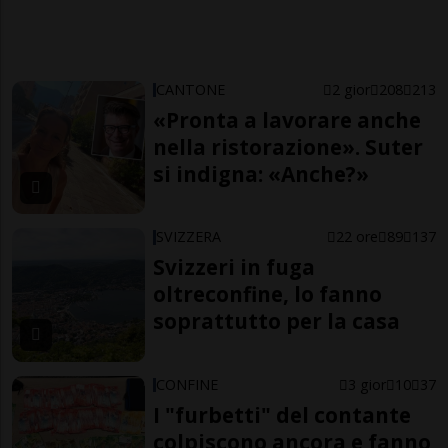
CANTONE
2 gior
208
213
«Pronta a lavorare anche
nella ristorazione». Suter
si indigna: «Anche?»
SVIZZERA
22 ore
89
137
Svizzeri in fuga
oltreconfine, lo fanno
soprattutto per la casa
CONFINE
3 gior
10
37
I "furbetti" del contante
colpiscono ancora e fanno