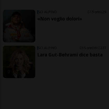
SCI ALPINO
15 ore
29
«Non voglio dolori»
SCI ALPINO
15 ore
61
277
Lara Gut-Behrami dice basta