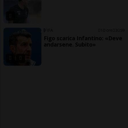
FIFA
10 ore
3
59
Figo scarica Infantino: «Deve
andarsene. Subito»