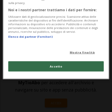
sulla privacy.
fatica stagionale ha piegato 82-81 il BBC
Noi e i nostri partner trattiamo i dati per fornire:
Monthey, affiancandolo in classifica. Un
Utilizzare dati di geolocalizzazione precisi. Scansione attiva delle
caratteristiche del dispositivo ai fini dell’identificazione. Archiviare
match tenutosi in principio in equilibrio
informazioni su dispositivo e/o accedervi. Pubblicità e contenuti
personalizzati, misurazione delle prestazioni dei contenuti e degli
(20-20 al 10’), ha visto i v...
annunci, ricerche sul pubblico, sviluppo di servizi.
Elenco dei partner (fornitori)
🔐 Sblocca il nostro archivio
Mostra finalità
esclusivo!
Accetto
Sottoscrivi un abbonamento
Archivio
per
leggere questo articolo, oppure scegli
MyTioAbo
per accedere all'archivio e
navigare su sito e app senza pubblicità.
ACCEDI