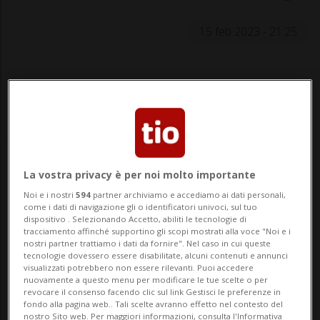
15 feb 2023 - 21:25
La vostra privacy è per noi molto importante
Recupero e vittoria per il Lugano
Noi e i nostri
594
partner archiviamo e accediamo ai dati personali,
come i dati di navigazione gli o identificatori univoci, sul tuo
dispositivo . Selezionando Accetto, abiliti le tecnologie di
tracciamento affinché supportino gli scopi mostrati alla voce "Noi e i
nostri partner trattiamo i dati da fornire". Nel caso in cui queste
SPORT: Risultati e classifiche
tecnologie dovessero essere disabilitate, alcuni contenuti e annunci
visualizzati potrebbero non essere rilevanti. Puoi accedere
nuovamente a questo menu per modificare le tue scelte o per
LUGANO - Vittoria di misura, vittoria di
revocare il consenso facendo clic sul link Gestisci le preferenze in
fondo alla pagina web.. Tali scelte avranno effetto nel contesto del
peso, per il Lugano, che nella sua 17esima
nostro Sito web. Per maggiori informazioni, consulta l'Informativa