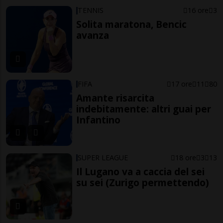
TENNIS
16 ore
3
Solita maratona, Bencic
avanza
FIFA
17 ore
11
80
Amante risarcita
indebitamente: altri guai per
Infantino
SUPER LEAGUE
18 ore
3
13
Il Lugano va a caccia del sei
su sei (Zurigo permettendo)