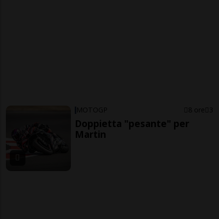
MOTOGP
8 ore
3
Doppietta "pesante" per
Martin