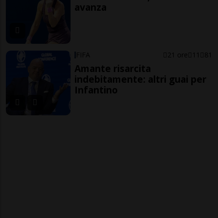
avanza
FIFA
21 ore
11
81
Amante risarcita
indebitamente: altri guai per
Infantino