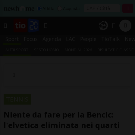
Affitta
Acquista
s
Sport
Focus
Agenda
LAC
People
TioTalk
New
ALTRI SPORT
SESTO UOMO
MONDIALI 2026
RISULTATI E CLASSIF
TENNIS
Niente da fare per la Bencic:
l'elvetica eliminata nei quarti