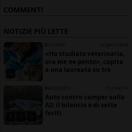
COMMENTI
NOTIZIE PIÙ LETTE
SVIZZERA
2 gior
20
43
«Ho studiato veterinaria,
ora me ne pento», capita
a una laureata su tre
MEZZOVICO
12 ore
14
Auto contro camper sulla
A2: il bilancio è di sette
feriti