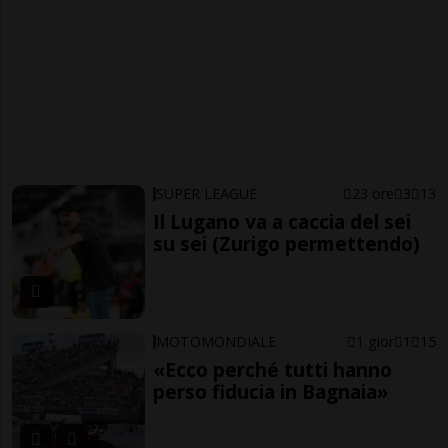
SUPER LEAGUE
23 ore
3
13
Il Lugano va a caccia del sei
su sei (Zurigo permettendo)
MOTOMONDIALE
1 gior
1
15
«Ecco perché tutti hanno
perso fiducia in Bagnaia»