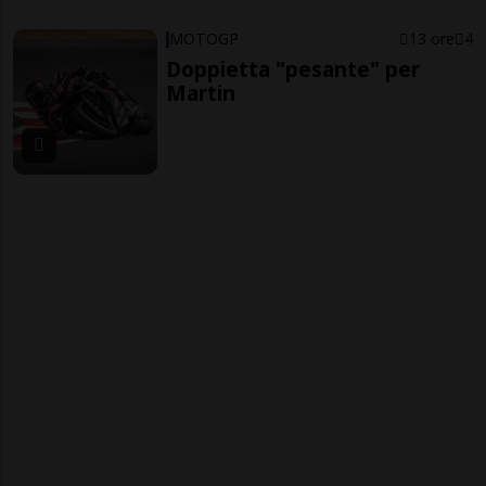
MOTOGP
13 ore
4
Doppietta "pesante" per
Martin