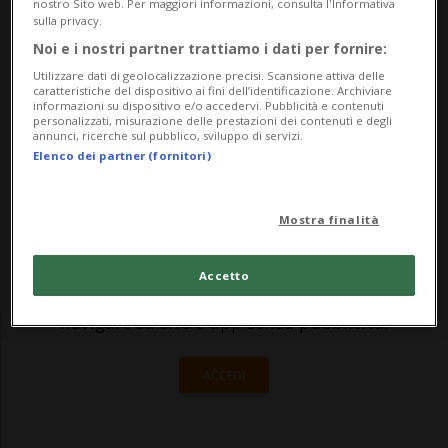
nostro Sito web. Per maggiori informazioni, consulta l'Informativa
sangallese si è infatti inchinata a Beatriz
sulla privacy.
Noi e i nostri partner trattiamo i dati per fornire:
Haddad Maia (Wta 24) in 2h13': 2-6, 6-3, 6-
Utilizzare dati di geolocalizzazione precisi. Scansione attiva delle
3 il punteggio finale. Al penultimo atto la...
caratteristiche del dispositivo ai fini dell’identificazione. Archiviare
informazioni su dispositivo e/o accedervi. Pubblicità e contenuti
personalizzati, misurazione delle prestazioni dei contenuti e degli
annunci, ricerche sul pubblico, sviluppo di servizi.
🔐 Sblocca il nostro archivio
Elenco dei partner (fornitori)
esclusivo!
Mostra finalità
Sottoscrivi un abbonamento
Archivio
per
leggere questo articolo, oppure scegli
Accetto
MyTioAbo
per accedere all'archivio e
navigare su sito e app senza pubblicità.
ACCEDI