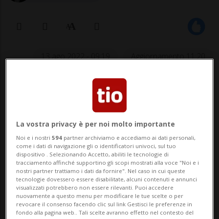
13 ago 2022 - 09:19
Aggiornamento 11:20
La brasiliana sfiderà in semifinale
Karolina Pliskova.
La vostra privacy è per noi molto importante
Noi e i nostri
594
partner archiviamo e accediamo ai dati personali,
come i dati di navigazione gli o identificatori univoci, sul tuo
SPORT: Risultati e classifiche
dispositivo . Selezionando Accetto, abiliti le tecnologie di
tracciamento affinché supportino gli scopi mostrati alla voce "Noi e i
nostri partner trattiamo i dati da fornire". Nel caso in cui queste
TORONTO - I quarti di finale del torneo
tecnologie dovessero essere disabilitate, alcuni contenuti e annunci
visualizzati potrebbero non essere rilevanti. Puoi accedere
Masters 1000 di Toronto non hanno
nuovamente a questo menu per modificare le tue scelte o per
revocare il consenso facendo clic sul link Gestisci le preferenze in
sorriso a Belinda Bencic (Wta 12). La
fondo alla pagina web.. Tali scelte avranno effetto nel contesto del