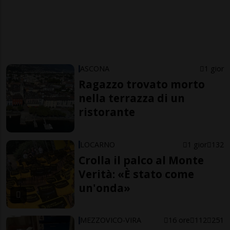
ASCONA
1 gior
Ragazzo trovato morto
nella terrazza di un
ristorante
LOCARNO
1 gior
132
Crolla il palco al Monte
Verità: «È stato come
un'onda»
MEZZOVICO-VIRA
16 ore
112
251