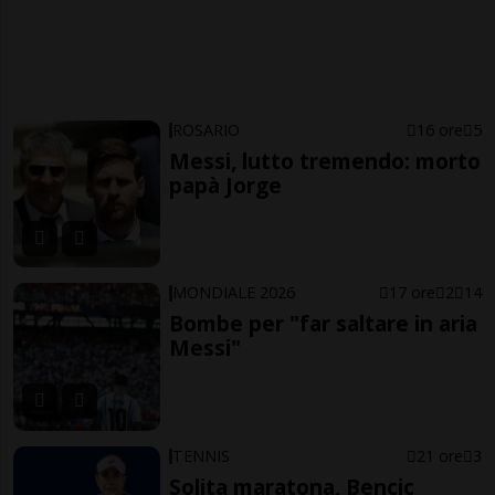
ROSARIO
16 ore
5
Messi, lutto tremendo: morto
papà Jorge
MONDIALE 2026
17 ore
2
14
Bombe per "far saltare in aria
Messi"
TENNIS
21 ore
3
Solita maratona, Bencic