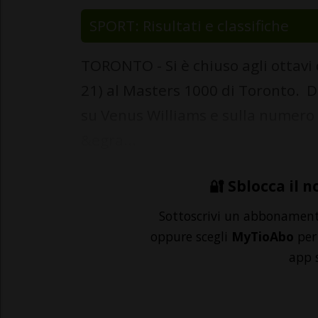
SPORT: Risultati e classifiche
TORONTO - Si è chiuso agli ottavi d
21) al Masters 1000 di Toronto. D
su Venus Williams e sulla numero 2
&egra...
🔐 Sblocca il n
Sottoscrivi un abbonamen
oppure scegli
MyTioAbo
per 
app 