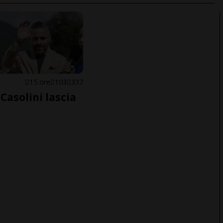
E
15 ore
103
337
Casolini lascia