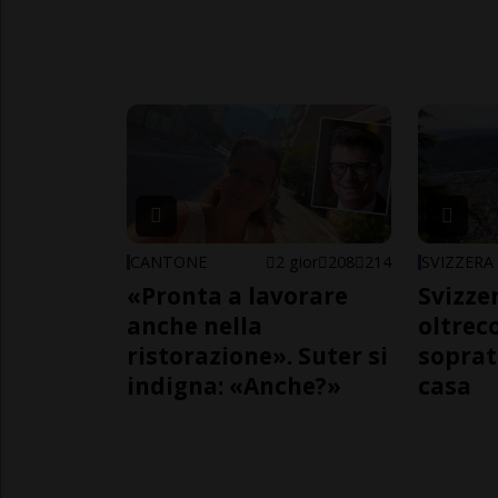
CANTONE
2 gior
208
214
SVIZZERA
«Pronta a lavorare
Svizzer
anche nella
oltrec
ristorazione». Suter si
soprat
indigna: «Anche?»
casa