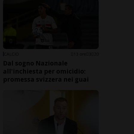
CALCIO
13 ore
3
20
Dal sogno Nazionale
all'inchiesta per omicidio:
promessa svizzera nei guai