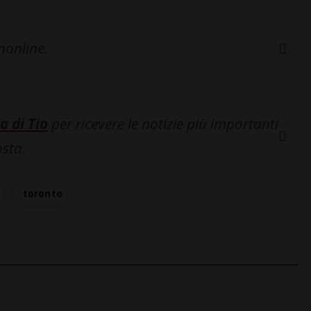
inonline.
a di Tio
per ricevere le notizie più importanti
osta.
toronto