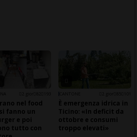
ONA
2 gior
82
193
CANTONE
2 gior
85
101
trano nel food
È emergenza idrica in
 si fanno un
Ticino: «In deficit da
ger e poi
ottobre e consumi
no tutto con
troppo elevati»
tore