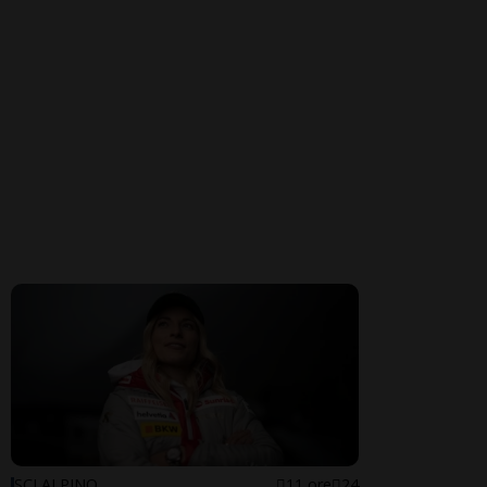
SCI ALPINO
11 ore
24