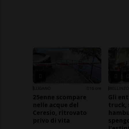
LUGANO
16 ore
BELLINZ
25enne scompare
Gli en
nelle acque del
truck,
Ceresio, ritrovato
hambur
privo di vita
spengo
l'estin