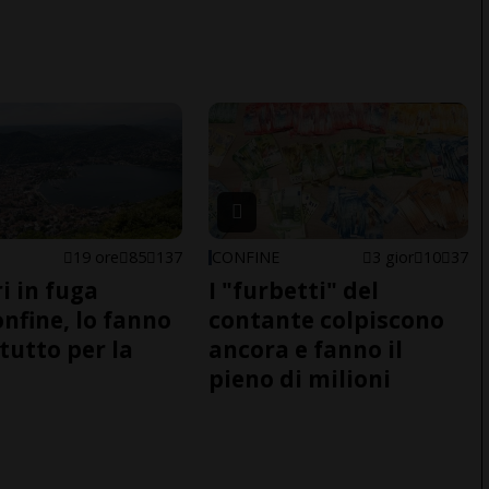
19 ore
85
137
CONFINE
3 gior
10
37
i in fuga
I "furbetti" del
onfine, lo fanno
contante colpiscono
tutto per la
ancora e fanno il
pieno di milioni