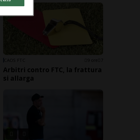
CAOS FTC
9 ore
7
Arbitri contro FTC, la frattura
si allarga