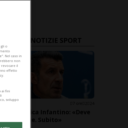
ULTIME NOTIZIE SPORT
gli o
iamento
e". Nel caso in
potrebbero non
 revocare il
anno effetto
cy.
ai fini
ti
ico, sviluppo
FIFA
7 ore
2
24
Figo scarica Infantino: «Deve
andarsene. Subito»
cetto