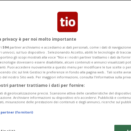
 sancendo l'eliminazione della
a privacy è per noi molto importante
ri
594
partner archiviamo e accediamo ai dati personali, come i dati di navigazione 
ri univoci, sul tuo dispositivo . Selezionando Accetto, abiliti le tecnologie di tracc
portino gli scopi mostrati alla voce "Noi e i nostri partner trattiamo i dati da fornir
tecnologie dovessero essere disabilitate, alcuni contenuti e annunci visualizzati 
vanti. Puoi accedere nuovamente a questo menu per modificare le tue scelte o per
endo clic sul link Gestisci le preferenze in fondo alla pagina web.. Tali scelte avr
o del nostro Sito web. Per maggiori informazioni, consulta l'Informativa sulla priva
ostri partner trattiamo i dati per fornire:
ati di geolocalizzazione precisi. Scansione attiva delle caratteristiche del dispositivo 
icazione. Archiviare informazioni su dispositivo e/o accedervi. Pubblicità e contenu
ati, misurazione delle prestazioni dei contenuti e degli annunci, ricerche sul pubbl
 partner (fornitori)
 finalità
Ac