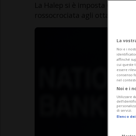
La Halep si è imposta 6-2, 7-5
rossocrociata agli ottavi
La vostr
Noi e i nost
identificato
affinché sup
cui queste 
essere rile
consenso fac
nel contest
Noi e i n
Utilizzare d
dell’identif
personalizz
di servizi.
Elenco dei
Mostra