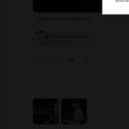
keystone-sda.ch (Cole Burston)
di Fabrizio Beretta
Giornalista