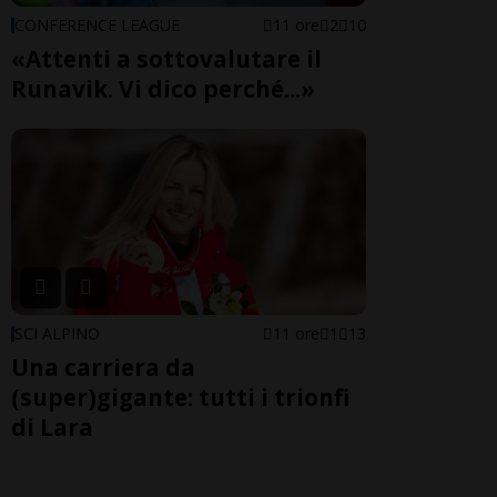
CONFERENCE LEAGUE
11 ore
2
10
«Attenti a sottovalutare il
Runavik. Vi dico perché...»
SCI ALPINO
11 ore
1
13
Una carriera da
(super)gigante: tutti i trionfi
di Lara