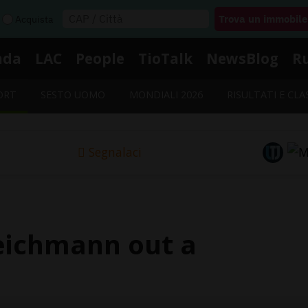
Acquista
nda
LAC
People
TioTalk
NewsBlog
R
ORT
SESTO UOMO
MONDIALI 2026
RISULTATI E CLA
Segnalaci
Teichmann out a