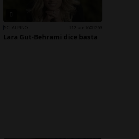
SCI ALPINO
12 ore
60
263
Lara Gut-Behrami dice basta