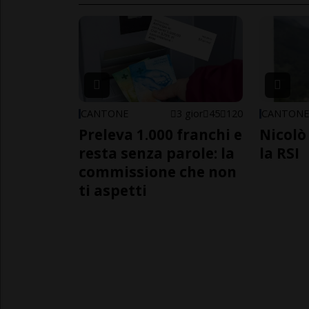
CANTONE
3 gior
45
120
CANTON
Preleva 1.000 franchi e
Nicolò 
resta senza parole: la
la RSI
commissione che non
ti aspetti