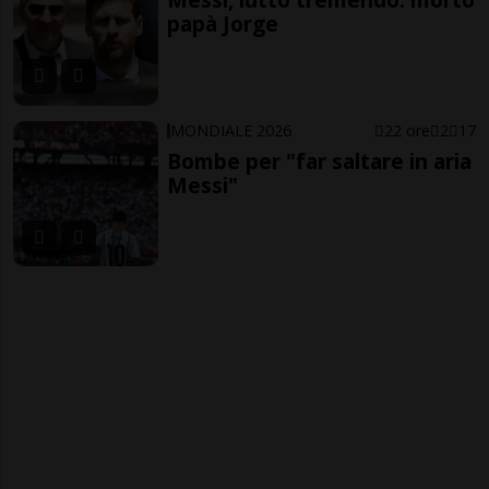
papà Jorge
MONDIALE 2026
22 ore
2
17
Bombe per "far saltare in aria
Messi"