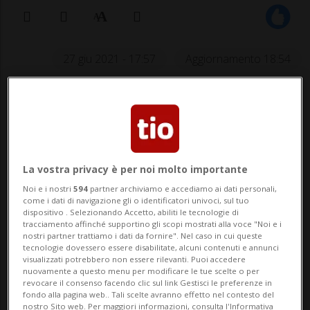
27 giu 2021 - 17:57
Aggiornamento 18:54
La vostra privacy è per noi molto importante
Noi e i nostri
594
partner archiviamo e accediamo ai dati personali,
SPORT: Risultati e classifiche
come i dati di navigazione gli o identificatori univoci, sul tuo
dispositivo . Selezionando Accetto, abiliti le tecnologie di
tracciamento affinché supportino gli scopi mostrati alla voce "Noi e i
nostri partner trattiamo i dati da fornire". Nel caso in cui queste
MUR-DE-BRETAGNE GUERLEDAN - La
tecnologie dovessero essere disabilitate, alcuni contenuti e annunci
visualizzati potrebbero non essere rilevanti. Puoi accedere
seconda tappa della 108esima edizione
nuovamente a questo menu per modificare le tue scelte o per
revocare il consenso facendo clic sul link Gestisci le preferenze in
del Tour de France - da Perros-Guirec a
fondo alla pagina web.. Tali scelte avranno effetto nel contesto del
nostro Sito web. Per maggiori informazioni, consulta l'Informativa