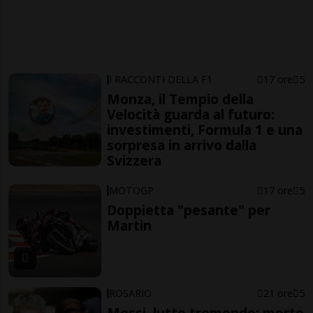
I RACCONTI DELLA F1
17 ore
5
Monza, il Tempio della
Velocità guarda al futuro:
investimenti, Formula 1 e una
sorpresa in arrivo dalla
Svizzera
MOTOGP
17 ore
5
Doppietta "pesante" per
Martin
ROSARIO
21 ore
5
Messi, lutto tremendo: morto