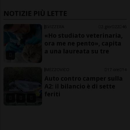
NOTIZIE PIÙ LETTE
SVIZZERA
2 gior
22
46
«Ho studiato veterinaria,
ora me ne pento», capita
a una laureata su tre
MEZZOVICO
17 ore
14
Auto contro camper sulla
A2: il bilancio è di sette
feriti