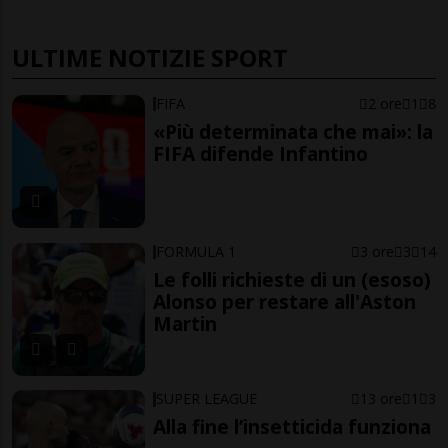
ULTIME NOTIZIE SPORT
FIFA
2 ore
1
8
«Più determinata che mai»: la
FIFA difende Infantino
FORMULA 1
3 ore
3
14
Le folli richieste di un (esoso)
Alonso per restare all'Aston
Martin
SUPER LEAGUE
13 ore
1
3
Alla fine l’insetticida funziona