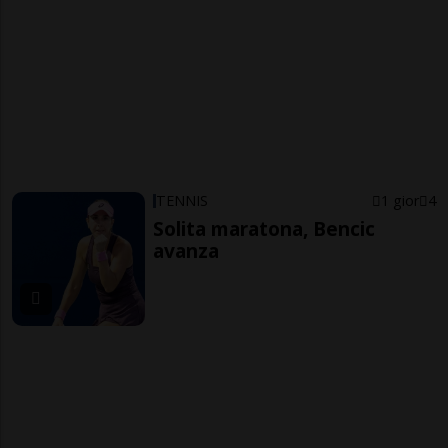
TENNIS
1 gior
4
Solita maratona, Bencic
avanza