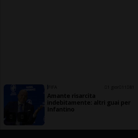
FIFA
1 gior
11
81
Amante risarcita
indebitamente: altri guai per
Infantino