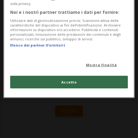
Mûr-de-Bretagne Guerlédan (183,5km) -
sulla privacy.
ha sorriso a Mathieu van der Poel. Il
Noi e i nostri partner trattiamo i dati per fornire:
Utilizzare dati di geolocalizzazione precisi. Scansione attiva delle
ciclista olandese - nuovo leader della Gra...
caratteristiche del dispositivo ai fini dell’identificazione. Archiviare
informazioni su dispositivo e/o accedervi. Pubblicità e contenuti
personalizzati, misurazione delle prestazioni dei contenuti e degli
annunci, ricerche sul pubblico, sviluppo di servizi.
🔐 Sblocca il nostro archivio
Elenco dei partner (fornitori)
esclusivo!
Mostra finalità
Sottoscrivi un abbonamento
Archivio
per
leggere questo articolo, oppure scegli
Accetto
MyTioAbo
per accedere all'archivio e
navigare su sito e app senza pubblicità.
ACCEDI