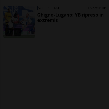
SUPER LEAGUE
15 ore
1
8
Ghigno-Lugano: YB ripreso in
extremis