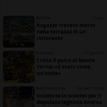
ASCONA
1 gior
Ragazzo trovato morto
nella terrazza di un
ristorante
LOCARNO
1 gior
132
Crolla il palco al Monte
Verità: «È stato come
un'onda»
MEZZOVICO-VIRA
20 ore
113
252
Incidente in scooter per il
deputato leghista Andrea