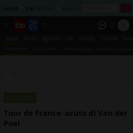
Affitta
Acquista
s
Sport
Focus
Agenda
LAC
People
TioTalk
New
ALTRI SPORT
SESTO UOMO
MONDIALI 2026
RISULTATI E CLASSIF
CICLISMO
Tour de France: acuto di Van der
Poel