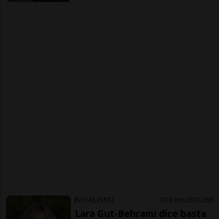
SCI ALPINO
13 ore
61
265
Lara Gut-Behrami dice basta