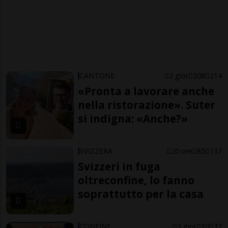
CANTONE
2 gior
208
214
«Pronta a lavorare anche
nella ristorazione». Suter
si indigna: «Anche?»
SVIZZERA
20 ore
85
137
Svizzeri in fuga
oltreconfine, lo fanno
soprattutto per la casa
CONFINE
3 gior
10
37