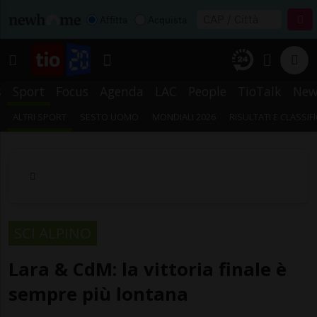
Affitta
Acquista
s
Sport
Focus
Agenda
LAC
People
TioTalk
New
ALTRI SPORT
SESTO UOMO
MONDIALI 2026
RISULTATI E CLASSIF
SCI ALPINO
Lara & CdM: la vittoria finale è
sempre più lontana