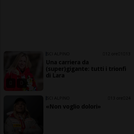
SCI ALPINO
12 ore
1
13
Una carriera da
(super)gigante: tutti i trionfi
di Lara
SCI ALPINO
13 ore
24
«Non voglio dolori»