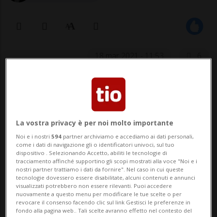
18 mar 2021 - 11:53
6
La vostra privacy è per noi molto importante
Noi e i nostri
594
partner archiviamo e accediamo ai dati personali,
come i dati di navigazione gli o identificatori univoci, sul tuo
dispositivo . Selezionando Accetto, abiliti le tecnologie di
SPORT: Risultati e classifiche
tracciamento affinché supportino gli scopi mostrati alla voce "Noi e i
nostri partner trattiamo i dati da fornire". Nel caso in cui queste
tecnologie dovessero essere disabilitate, alcuni contenuti e annunci
LENZERHEIDE - Niente da fare alle finali di
visualizzati potrebbero non essere rilevanti. Puoi accedere
nuovamente a questo menu per modificare le tue scelte o per
Lenzerheide. Dopo aver annullato le due
revocare il consenso facendo clic sul link Gestisci le preferenze in
fondo alla pagina web.. Tali scelte avranno effetto nel contesto del