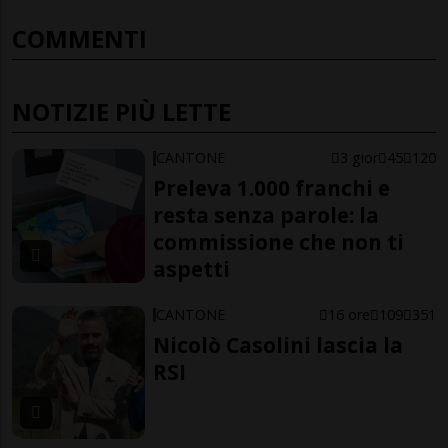
COMMENTI
NOTIZIE PIÙ LETTE
CANTONE
3 gior
45
120
Preleva 1.000 franchi e
resta senza parole: la
commissione che non ti
aspetti
CANTONE
16 ore
109
351
Nicolò Casolini lascia la
RSI