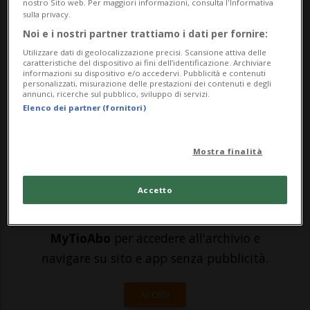
gare di Discesa libera, nella giornata
nostro Sito web. Per maggiori informazioni, consulta l'Informativa
sulla privacy.
odierna gli organizzatori sono stati
Noi e i nostri partner trattiamo i dati per fornire:
costretti a cancellare anche il Super-G
Utilizzare dati di geolocalizzazione precisi. Scansione attiva delle
caratteristiche del dispositivo ai fini dell’identificazione. Archiviare
maschile e quello femminile. A questo
informazioni su dispositivo e/o accedervi. Pubblicità e contenuti
personalizzati, misurazione delle prestazioni dei contenuti e degli
annunci, ricerche sul pubblico, sviluppo di servizi.
punto si fa ...
Elenco dei partner (fornitori)
🔐 Sblocca il nostro archivio
Mostra finalità
esclusivo!
Accetto
Sottoscrivi un abbonamento
Archivio
per
leggere questo articolo, oppure scegli
MyTioAbo
per accedere all'archivio e
navigare su sito e app senza pubblicità.
ACCEDI