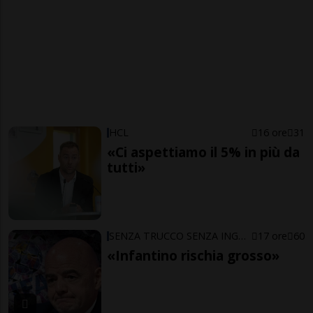
HCL
16 ore
31
«Ci aspettiamo il 5% in più da
tutti»
SENZA TRUCCO SENZA ING…ARNO
17 ore
60
«Infantino rischia grosso»