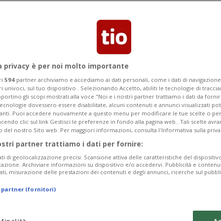
i Ticinesi
a privacy è per noi molto importante
ri
594
partner archiviamo e accediamo ai dati personali, come i dati di navigazione 
ri univoci, sul tuo dispositivo . Selezionando Accetto, abiliti le tecnologie di tracc
portino gli scopi mostrati alla voce "Noi e i nostri partner trattiamo i dati da fornir
tecnologie dovessero essere disabilitate, alcuni contenuti e annunci visualizzati 
vanti. Puoi accedere nuovamente a questo menu per modificare le tue scelte o per
endo clic sul link Gestisci le preferenze in fondo alla pagina web.. Tali scelte avr
o del nostro Sito web. Per maggiori informazioni, consulta l'Informativa sulla priva
ostri partner trattiamo i dati per fornire:
ati di geolocalizzazione precisi. Scansione attiva delle caratteristiche del dispositivo 
icazione. Archiviare informazioni su dispositivo e/o accedervi. Pubblicità e contenu
ati, misurazione delle prestazioni dei contenuti e degli annunci, ricerche sul pubbl
 partner (fornitori)
 finalità
Ac