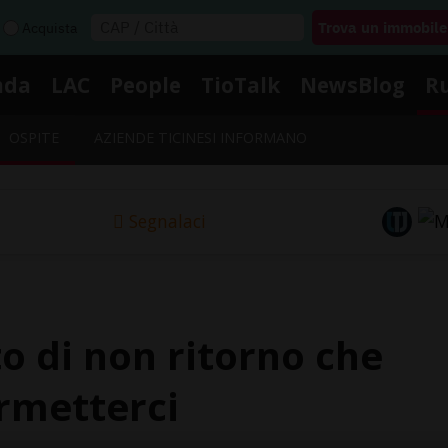
Acquista
nda
LAC
People
TioTalk
NewsBlog
R
OSPITE
AZIENDE TICINESI INFORMANO
Segnalaci
to di non ritorno che
rmetterci