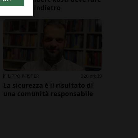
un passo indietro
FILIPPO PFISTER
20 ore
9
La sicurezza è il risultato di
una comunità responsabile