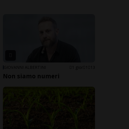
GIOVANNI ALBERTINI
1 gior
1
13
Non siamo numeri