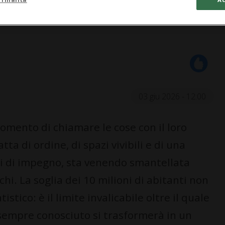
03 giu 2026 - 12:00
omento di chiamare le cose con il loro
ta di ordine, di spazi vivibili e di una
oli di impegno, sta venendo smantellata
hi. La soglia dei 10 milioni di abitanti non
stico: è il limite invalicabile oltre il quale
 sempre conosciuto si trasformerà in un