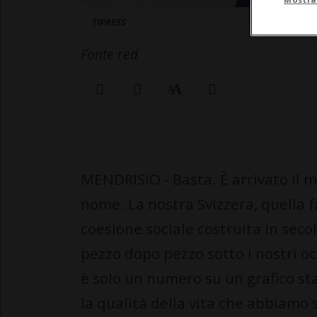
TIPRESS
Fonte red
MENDRISIO - Basta. È arrivato il m
nome. La nostra Svizzera, quella fat
coesione sociale costruita in sec
pezzo dopo pezzo sotto i nostri occ
è solo un numero su un grafico stati
la qualità della vita che abbiamo