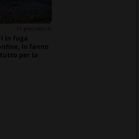
1 gior
100
141
i in fuga
onfine, lo fanno
tutto per la