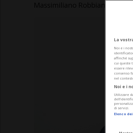
Massimiliano Robbiani, Lega de
La vostr
Noi e i nost
identificato
affinché sup
cui queste 
essere rile
consenso fac
nel contest
Noi e i n
Utilizzare d
dell’identif
personalizz
di servizi.
Elenco dei
Mostra