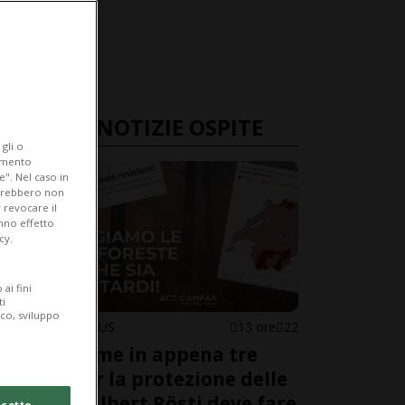
ULTIME NOTIZIE OSPITE
gli o
iamento
e". Nel caso in
potrebbero non
 revocare il
anno effetto
cy.
ai fini
ti
ico, sviluppo
KARINA NIKLAUS
13 ore
22
50’000 firme in appena tre
giorni per la protezione delle
foreste. Albert Rösti deve fare
cetto