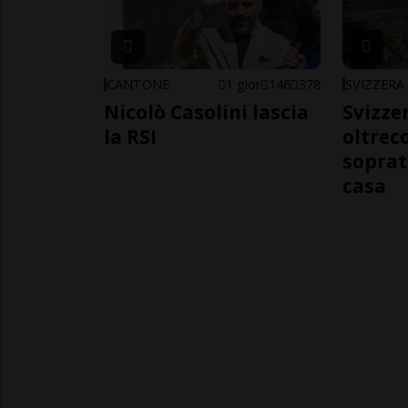
CANTONE
1 gior
146
378
SVIZZERA
Nicolò Casolini lascia
Svizzer
la RSI
oltrec
soprat
casa