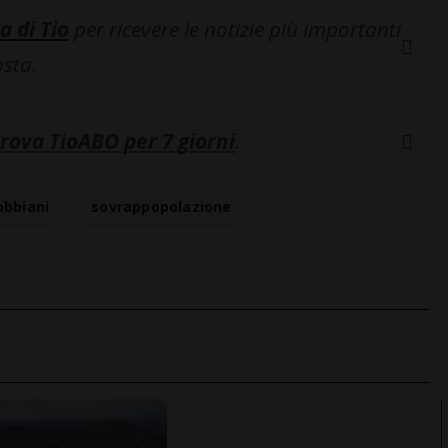
a di Tio
per ricevere le notizie più importanti
osta.
rova TioABO per 7 giorni
.
obbiani
sovrappopolazione