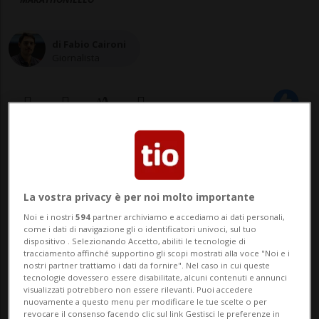
di Fabio Caironi
Giornalista
12 mar 2024 - 06:30
Aggiornamento 17 gen 2025 - 08:46
La vostra privacy è per noi molto importante
Noi e i nostri
594
partner archiviamo e accediamo ai dati personali,
come i dati di navigazione gli o identificatori univoci, sul tuo
dispositivo . Selezionando Accetto, abiliti le tecnologie di
tracciamento affinché supportino gli scopi mostrati alla voce "Noi e i
nostri partner trattiamo i dati da fornire". Nel caso in cui queste
tecnologie dovessero essere disabilitate, alcuni contenuti e annunci
visualizzati potrebbero non essere rilevanti. Puoi accedere
nuovamente a questo menu per modificare le tue scelte o per
SAVOSA - La World Marathon Challenge è
revocare il consenso facendo clic sul link Gestisci le preferenze in