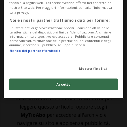
fondo alla pagina web.. Tali scelte avranno effetto nel contesto del
uno degli eventi sportivi più estremi al
nostro Sito web. Per maggiori informazioni, consulta l'Informativa
sulla privacy.
mondo. I partecipanti si misurano,
Noi e i nostri partner trattiamo i dati per fornire:
nell'arco di soli sette giorni, con sette
Utilizzare dati di geolocalizzazione precisi. Scansione attiva delle
caratteristiche del dispositivo ai fini dell’identificazione. Archiviare
informazioni su dispositivo e/o accedervi. Pubblicità e contenuti
maratone che hanno luogo nei sette
personalizzati, misurazione delle prestazioni dei contenuti e degli
annunci, ricerche sul pubblico, sviluppo di servizi.
continenti. Un'impresa che non può
Elenco dei partner (fornitori)
essere improvvisata:...
Mostra finalità
🔐 Sblocca il nostro archivio
Accetto
esclusivo!
Sottoscrivi un abbonamento
Archivio
per
leggere questo articolo, oppure scegli
MyTioAbo
per accedere all'archivio e
navigare su sito e app senza pubblicità.