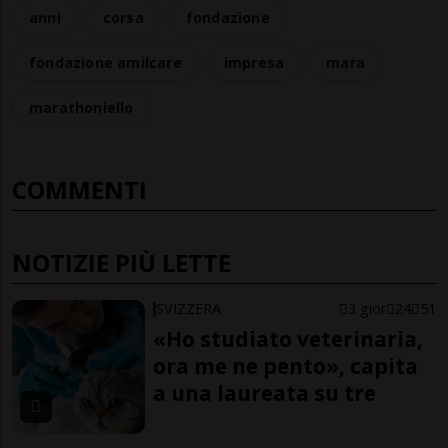
anni
corsa
fondazione
fondazione amilcare
impresa
mara
marathoniello
COMMENTI
NOTIZIE PIÙ LETTE
SVIZZERA
3 gior
24
51
«Ho studiato veterinaria,
ora me ne pento», capita
a una laureata su tre