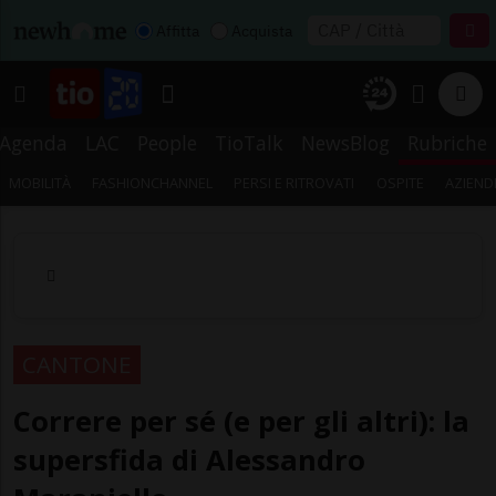
Affitta
Acquista
Agenda
LAC
People
TioTalk
NewsBlog
Rubriche
MOBILITÀ
FASHIONCHANNEL
PERSI E RITROVATI
OSPITE
AZIEND
CANTONE
Correre per sé (e per gli altri): la
supersfida di Alessandro