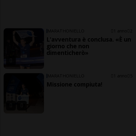
MARATHONIELLO
1 anno
2
L'avventura è conclusa. «È un
giorno che non
dimenticherò»
MARATHONIELLO
1 anno
5
Missione compiuta!