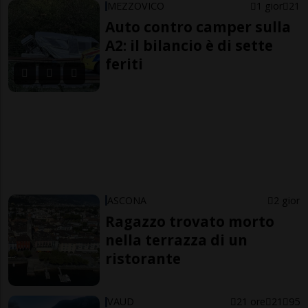
MEZZOVICO
1 gior
21
Auto contro camper sulla
A2: il bilancio è di sette
feriti
ASCONA
2 gior
Ragazzo trovato morto
nella terrazza di un
ristorante
VAUD
21 ore
21
95