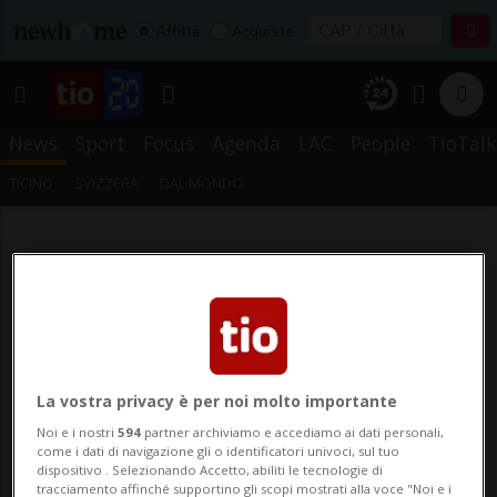
Affitta
Acquista
News
Sport
Focus
Agenda
LAC
People
TioTalk
TICINO
SVIZZERA
DAL MONDO
La vostra privacy è per noi molto importante
Noi e i nostri
594
partner archiviamo e accediamo ai dati personali,
come i dati di navigazione gli o identificatori univoci, sul tuo
dispositivo . Selezionando Accetto, abiliti le tecnologie di
tracciamento affinché supportino gli scopi mostrati alla voce "Noi e i