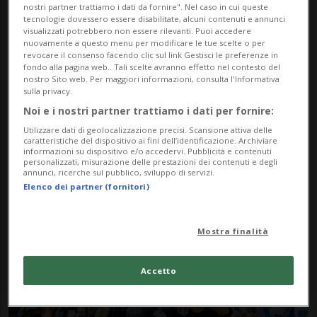
nostri partner trattiamo i dati da fornire". Nel caso in cui queste
tecnologie dovessero essere disabilitate, alcuni contenuti e annunci
visualizzati potrebbero non essere rilevanti. Puoi accedere
nuovamente a questo menu per modificare le tue scelte o per
revocare il consenso facendo clic sul link Gestisci le preferenze in
fondo alla pagina web.. Tali scelte avranno effetto nel contesto del
nostro Sito web. Per maggiori informazioni, consulta l'Informativa
sulla privacy.
Noi e i nostri partner trattiamo i dati per fornire:
Notizie su Alessandro
Utilizzare dati di geolocalizzazione precisi. Scansione attiva delle
caratteristiche del dispositivo ai fini dell’identificazione. Archiviare
informazioni su dispositivo e/o accedervi. Pubblicità e contenuti
personalizzati, misurazione delle prestazioni dei contenuti e degli
Segui le notizie e gli approfondimenti su
annunci, ricerche sul pubblico, sviluppo di servizi.
Elenco dei partner (fornitori)
Alessandro.
Mostra finalità
Accetto