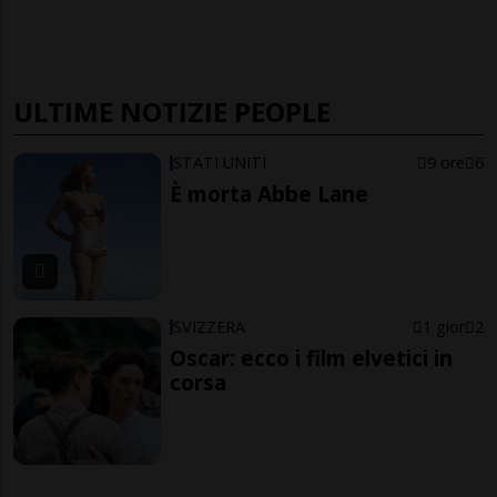
ULTIME NOTIZIE PEOPLE
STATI UNITI
9 ore
6
È morta Abbe Lane
SVIZZERA
1 gior
2
Oscar: ecco i film elvetici in
corsa