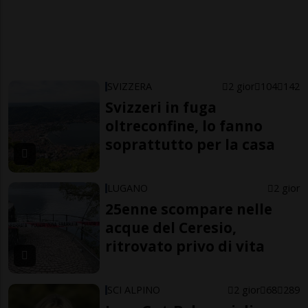
SVIZZERA
2 gior
104
142
Svizzeri in fuga
oltreconfine, lo fanno
soprattutto per la casa
LUGANO
2 gior
25enne scompare nelle
acque del Ceresio,
ritrovato privo di vita
SCI ALPINO
2 gior
68
289