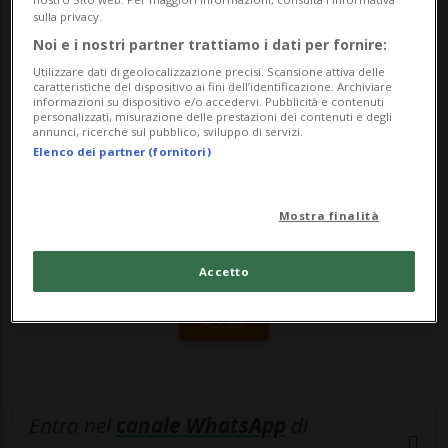
momento "caldo" per le uscite, e anche il
sulla privacy.
2...
Noi e i nostri partner trattiamo i dati per fornire:
Utilizzare dati di geolocalizzazione precisi. Scansione attiva delle
caratteristiche del dispositivo ai fini dell’identificazione. Archiviare
🔐 Sblocca il nostro archivio
informazioni su dispositivo e/o accedervi. Pubblicità e contenuti
personalizzati, misurazione delle prestazioni dei contenuti e degli
annunci, ricerche sul pubblico, sviluppo di servizi.
esclusivo!
Elenco dei partner (fornitori)
Sottoscrivi un abbonamento
Archivio
per
leggere questo articolo, oppure scegli
Mostra finalità
MyTioAbo
per accedere all'archivio e
navigare su sito e app senza pubblicità.
Accetto
ACCEDI
Entra nel
canale WhatsApp
di