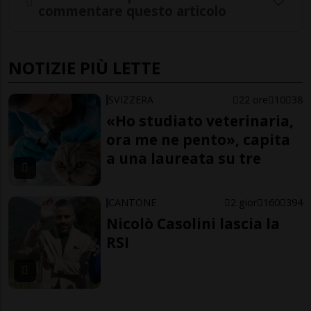
commentare questo articolo
NOTIZIE PIÙ LETTE
SVIZZERA
22 ore
10
38
«Ho studiato veterinaria,
ora me ne pento», capita
a una laureata su tre
CANTONE
2 gior
160
394
Nicolò Casolini lascia la
RSI