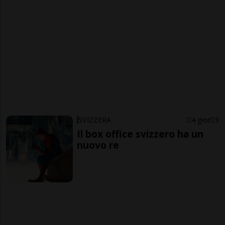
SVIZZERA
4 gior
3
Il box office svizzero ha un
nuovo re