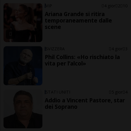
VIP
4 gior
2
10
Ariana Grande si ritira
temporaneamente dalle
scene
SVIZZERA
4 gior
3
Phil Collins: «Ho rischiato la
vita per l’alcol»
STATI UNITI
5 gior
4
Addio a Vincent Pastore, star
dei Soprano