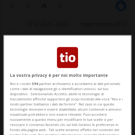
01 dic 2025 - 06:30
Aggiornamento 08:24
La vostra privacy è per noi molto importante
SAVOSA - Dicembre è tradizionalmente un
Noi e i nostri
594
partner archiviamo e accediamo ai dati personali,
come i dati di navigazione gli o identificatori univoci, sul tuo
mese di grandi titoli, sulle principali
dispositivo . Selezionando Accetto, abiliti le tecnologie di
tracciamento affinché supportino gli scopi mostrati alla voce "Noi e i
piattaforme streaming. Il mese che segna
nostri partner trattiamo i dati da fornire". Nel caso in cui queste
tecnologie dovessero essere disabilitate, alcuni contenuti e annunci
la fine dell'anno e che porta con sé i giorni
visualizzati potrebbero non essere rilevanti. Puoi accedere
nuovamente a questo menu per modificare le tue scelte o per
festivi viene da sempre visto come un
revocare il consenso facendo clic sul link Gestisci le preferenze in
fondo alla pagina web.. Tali scelte avranno effetto nel contesto del
nostro Sito web. Per maggiori informazioni, consulta l'Informativa