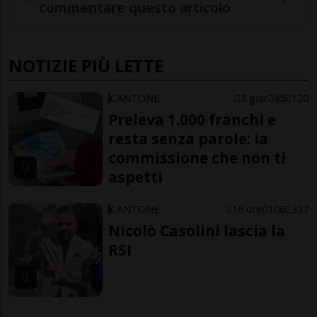
commentare questo articolo
NOTIZIE PIÙ LETTE
CANTONE
3 gior
45
120
Preleva 1.000 franchi e
resta senza parole: la
commissione che non ti
aspetti
CANTONE
16 ore
106
337
Nicolò Casolini lascia la
RSI