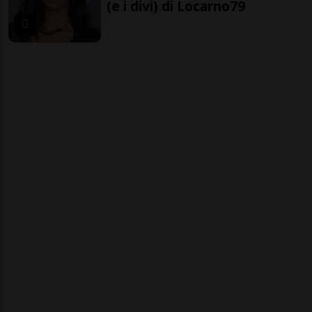
(e i divi) di Locarno79