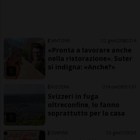
CANTONE
2 gior
208
214
«Pronta a lavorare anche
nella ristorazione». Suter
si indigna: «Anche?»
SVIZZERA
19 ore
85
137
Svizzeri in fuga
oltreconfine, lo fanno
soprattutto per la casa
CONFINE
3 gior
10
37