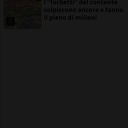
I "furbetti" del contante
colpiscono ancora e fanno
il pieno di milioni