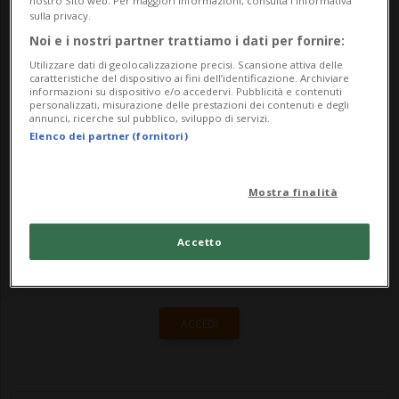
nostro Sito web. Per maggiori informazioni, consulta l'Informativa
qui alcune delle novità proposte dalle
sulla privacy.
principali piattaforme di streaming.
Noi e i nostri partner trattiamo i dati per fornire:
Utilizzare dati di geolocalizzazione precisi. Scansione attiva delle
Netflix "Trainwreck: Woodstock '99", d...
caratteristiche del dispositivo ai fini dell’identificazione. Archiviare
informazioni su dispositivo e/o accedervi. Pubblicità e contenuti
personalizzati, misurazione delle prestazioni dei contenuti e degli
annunci, ricerche sul pubblico, sviluppo di servizi.
🔐 Sblocca il nostro archivio
Elenco dei partner (fornitori)
esclusivo!
Mostra finalità
Sottoscrivi un abbonamento
Archivio
per
leggere questo articolo, oppure scegli
Accetto
MyTioAbo
per accedere all'archivio e
navigare su sito e app senza pubblicità.
ACCEDI