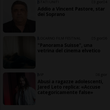
STATI UNITI
3 gior
4
Addio a Vincent Pastore, star
dei Soprano
LOCARNO FILM FESTIVAL
5 gior
6
"Panorama Suisse", una
vetrina del cinema elvetico
VIP
6 gior
Abusi a ragazze adolescenti,
Jared Leto replica: «Accuse
categoricamente false»