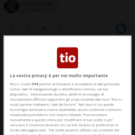
di Fabio Caironi
Giornalista
02 ago 2022 - 06:30
La vostra privacy è per noi molto importante
Noi e i nostri
594
partner archiviamo e accediamo ai dati personali,
come i dati di navigazione gli o identificatori univoci, sul tuo
dispositivo . Selezionando Accetto, abiliti le tecnologie di
tracciamento affinché supportino gli scopi mostrati alla voce "Noi e i
nostri partner trattiamo i dati da fornire". Nel caso in cui queste
SAVOSA - Non sapete cosa guardare in
tecnologie dovessero essere disabilitate, alcuni contenuti e annunci
visualizzati potrebbero non essere rilevanti. Puoi accedere
queste calde (e speriamo non caldissime)
nuovamente a questo menu per modificare le tue scelte o per
revocare il consenso facendo clic sul link Gestisci le preferenze in
giornate d'agosto? Non c'è problema: ecco
fondo alla pagina web.. Tali scelte avranno effetto nel contesto del