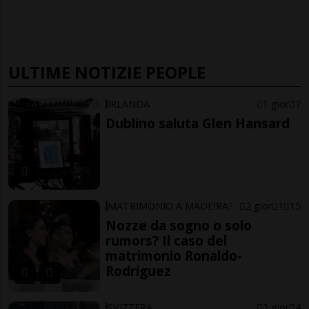
ULTIME NOTIZIE PEOPLE
IRLANDA
1 gior
7
Dublino saluta Glen Hansard
MATRIMONIO A MADEIRA?
2 gior
1
15
Nozze da sogno o solo
rumors? Il caso del
matrimonio Ronaldo-
Rodríguez
SVIZZERA
2 gior
4