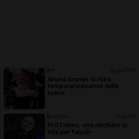
VIP
2 gior
2
9
Ariana Grande si ritira
temporaneamente dalle
scene
SVIZZERA
2 gior
3
Phil Collins: «Ho rischiato la
vita per l’alcol»