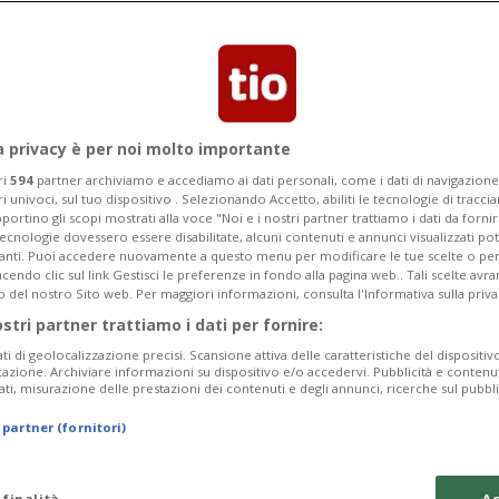
storia», assicura il sindaco Bill de
a privacy è per noi molto importante
ri
594
partner archiviamo e accediamo ai dati personali, come i dati di navigazione 
ri univoci, sul tuo dispositivo . Selezionando Accetto, abiliti le tecnologie di tracc
portino gli scopi mostrati alla voce "Noi e i nostri partner trattiamo i dati da fornir
tecnologie dovessero essere disabilitate, alcuni contenuti e annunci visualizzati 
vanti. Puoi accedere nuovamente a questo menu per modificare le tue scelte o per
endo clic sul link Gestisci le preferenze in fondo alla pagina web.. Tali scelte avr
o del nostro Sito web. Per maggiori informazioni, consulta l'Informativa sulla priva
ostri partner trattiamo i dati per fornire:
ati di geolocalizzazione precisi. Scansione attiva delle caratteristiche del dispositivo 
icazione. Archiviare informazioni su dispositivo e/o accedervi. Pubblicità e contenu
ati, misurazione delle prestazioni dei contenuti e degli annunci, ricerche sul pubbl
 partner (fornitori)
 finalità
Ac