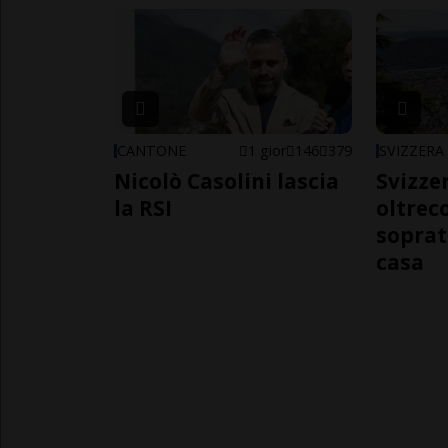
CANTONE
1 gior
146
379
SVIZZERA
Nicolò Casolini lascia
Svizzer
la RSI
oltrec
soprat
casa