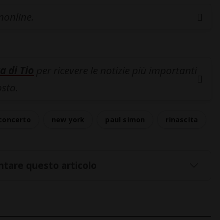
inonline.
a di Tio
per ricevere le notizie più importanti
osta.
concerto
new york
paul simon
rinascita
tare questo articolo