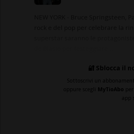
NEW YORK - Bruce Springsteen, Pau
rock e del pop per celebrare la rin
superstar saranno le protagoniste
de Blasio per festeggiare...
🔐 Sblocca il n
Sottoscrivi un abbonamen
oppure scegli
MyTioAbo
per 
app 