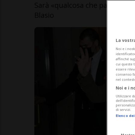
Sarà «qualcosa che passerà alla 
Blasio
La vostr
Noi e i nost
identificato
affinché sup
cui queste 
essere rile
consenso fac
nel contest
Noi e i n
Utilizzare d
dell’identif
personalizz
di servizi.
Elenco dei
Mostra