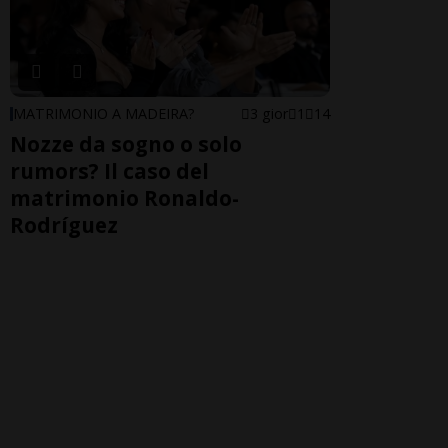
MATRIMONIO A MADEIRA?
3 gior
1
14
Nozze da sogno o solo
rumors? Il caso del
matrimonio Ronaldo-
Rodríguez