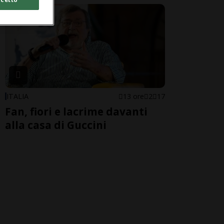
ITALIA
13 ore
2
17
Fan, fiori e lacrime davanti
alla casa di Guccini