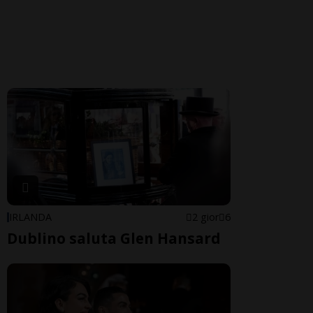
IRLANDA
2 gior
6
Dublino saluta Glen Hansard