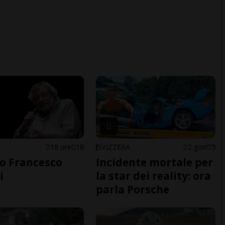
18 ore
18
SVIZZERA
2 gior
5
o Francesco
Incidente mortale per
i
la star dei reality: ora
parla Porsche