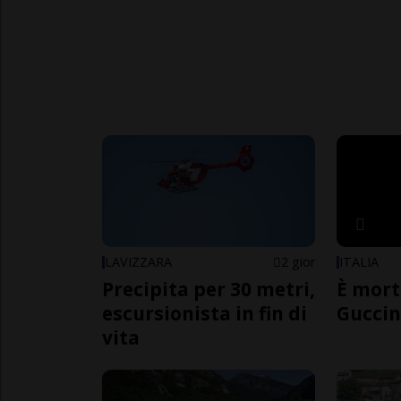
LAVIZZARA
2 gior
ITALIA
Precipita per 30 metri,
È mort
escursionista in fin di
Guccin
vita