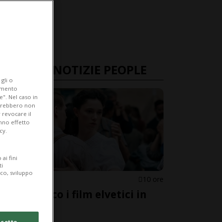
ULTIME NOTIZIE PEOPLE
gli o
iamento
e". Nel caso in
potrebbero non
 revocare il
anno effetto
cy.
ai fini
ti
ico, sviluppo
SVIZZERA
10 ore
Oscar: ecco i film elvetici in
corsa
cetto