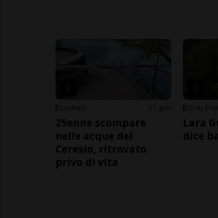
LUGANO
1 gior
SCI ALPI
25enne scompare
Lara G
nelle acque del
dice b
Ceresio, ritrovato
privo di vita