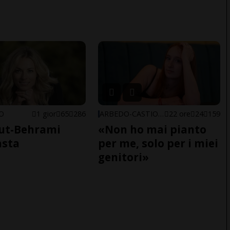
NO
1 gior
65
286
ARBEDO-CASTIONE
22 ore
24
159
ut-Behrami
«Non ho mai pianto
asta
per me, solo per i miei
genitori»