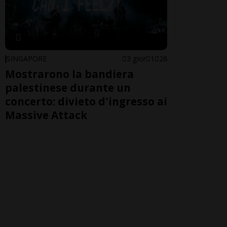
SINGAPORE
3 gior
1
28
Mostrarono la bandiera
palestinese durante un
concerto: divieto d'ingresso ai
Massive Attack