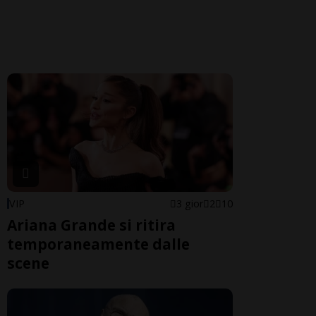
VIP
3 gior
2
10
Ariana Grande si ritira
temporaneamente dalle
scene