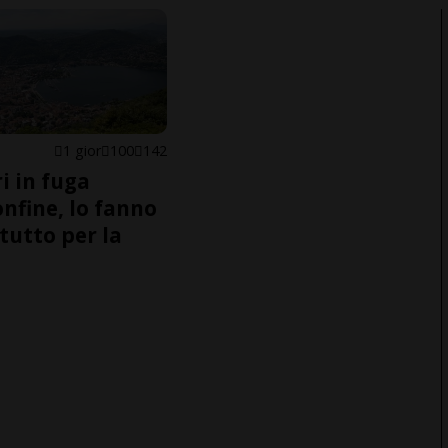
1 gior
100
142
i in fuga
onfine, lo fanno
tutto per la