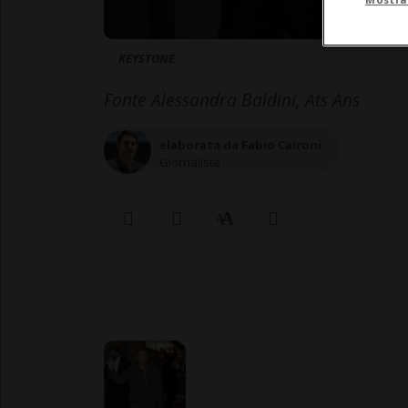
KEYSTONE
Fonte Alessandra Baldini, Ats Ans
elaborata da Fabio Caironi
Giornalista