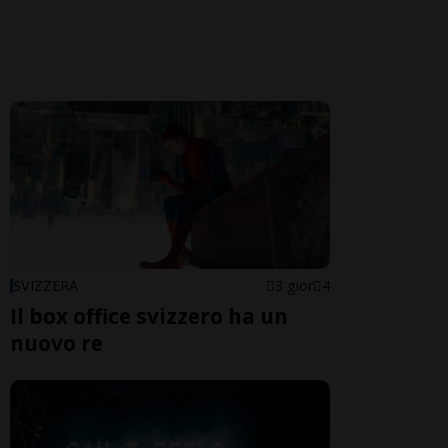
SVIZZERA
3 gior
4
Il box office svizzero ha un
nuovo re