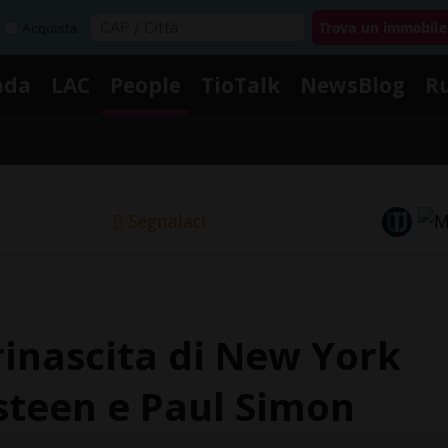
Acquista
nda
LAC
People
TioTalk
NewsBlog
R
Segnalaci
 rinascita di New York
steen e Paul Simon