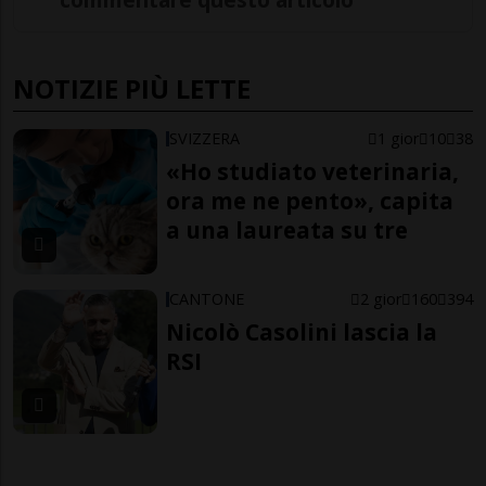
NOTIZIE PIÙ LETTE
SVIZZERA
1 gior
10
38
«Ho studiato veterinaria,
ora me ne pento», capita
a una laureata su tre
CANTONE
2 gior
160
394
Nicolò Casolini lascia la
RSI