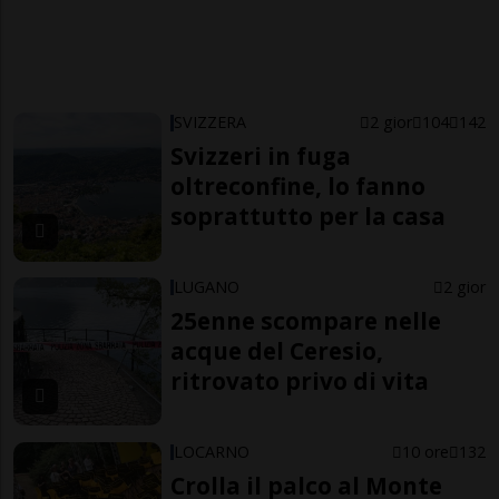
SVIZZERA
2 gior
104
142
Svizzeri in fuga
oltreconfine, lo fanno
soprattutto per la casa
LUGANO
2 gior
25enne scompare nelle
acque del Ceresio,
ritrovato privo di vita
LOCARNO
10 ore
132
Crolla il palco al Monte