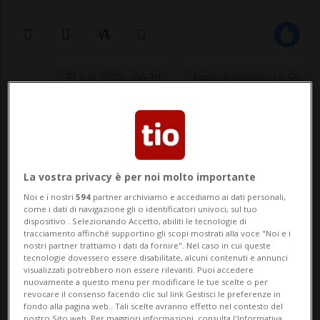
31 lug 2020 - 06:30
Aggiornamento 16:59
La vostra privacy è per noi molto importante
Noi e i nostri
594
partner archiviamo e accediamo ai dati personali,
come i dati di navigazione gli o identificatori univoci, sul tuo
LUGANO - Domenica 2 agosto ricorre il
dispositivo . Selezionando Accetto, abiliti le tecnologie di
tracciamento affinché supportino gli scopi mostrati alla voce "Noi e i
40esimo anniversario della strage di
nostri partner trattiamo i dati da fornire". Nel caso in cui queste
tecnologie dovessero essere disabilitate, alcuni contenuti e annunci
Bologna. Nell'attentato persero la vita 85
visualizzati potrebbero non essere rilevanti. Puoi accedere
nuovamente a questo menu per modificare le tue scelte o per
persone e altre 200 rimasero ferite. Di
revocare il consenso facendo clic sul link Gestisci le preferenze in
fondo alla pagina web.. Tali scelte avranno effetto nel contesto del
nostro Sito web. Per maggiori informazioni, consulta l'Informativa