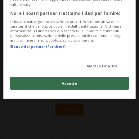
quel tragico giorno parla "Le rose", l'ultimo
sulla privacy.
singolo di Martix. Il brano oscilla tra
Noi e i nostri partner trattiamo i dati per fornire:
"picco...
Utilizzare dati di geolocalizzazione precisi. Scansione attiva delle
caratteristiche del dispositivo ai fini dell’identificazione. Archiviare
informazioni su dispositivo e/o accedervi. Pubblicità e contenuti
personalizzati, misurazione delle prestazioni dei contenuti e degli
🔐 Sblocca il nostro archivio
annunci, ricerche sul pubblico, sviluppo di servizi.
Elenco dei partner (fornitori)
esclusivo!
Sottoscrivi un abbonamento
Archivio
per
Mostra finalità
leggere questo articolo, oppure scegli
MyTioAbo
per accedere all'archivio e
Accetto
navigare su sito e app senza pubblicità.
ACCEDI