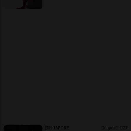
SINGAPORE
4 gior
1
27