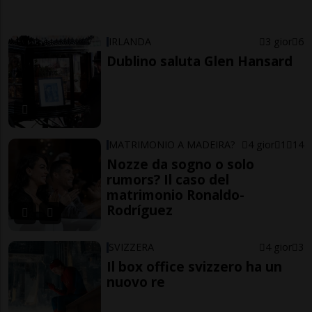
IRLANDA
3 gior
6
Dublino saluta Glen Hansard
MATRIMONIO A MADEIRA?
4 gior
1
14
Nozze da sogno o solo
rumors? Il caso del
matrimonio Ronaldo-
Rodríguez
SVIZZERA
4 gior
3
Il box office svizzero ha un
nuovo re