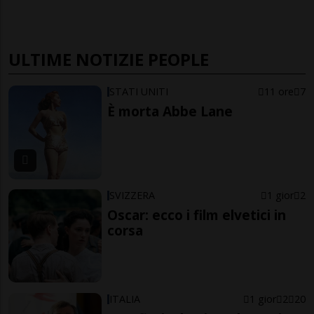
ULTIME NOTIZIE PEOPLE
STATI UNITI
11 ore
7
È morta Abbe Lane
SVIZZERA
1 gior
2
Oscar: ecco i film elvetici in
corsa
ITALIA
1 gior
2
20