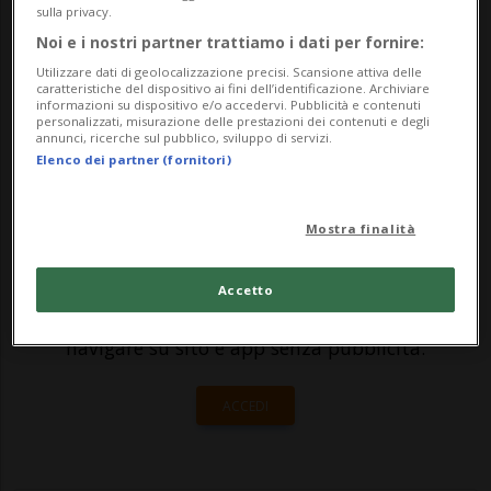
sulla privacy.
per un milione di dollari che lui donerà in
Noi e i nostri partner trattiamo i dati per fornire:
beneficenza. Lo ha appreso il sito di
Utilizzare dati di geolocalizzazione precisi. Scansione attiva delle
caratteristiche del dispositivo ai fini dell’identificazione. Archiviare
spettacolo 'Deadline'. L'ex Pirata...
informazioni su dispositivo e/o accedervi. Pubblicità e contenuti
personalizzati, misurazione delle prestazioni dei contenuti e degli
annunci, ricerche sul pubblico, sviluppo di servizi.
Elenco dei partner (fornitori)
🔐 Sblocca il nostro archivio
esclusivo!
Mostra finalità
Sottoscrivi un abbonamento
Archivio
per
leggere questo articolo, oppure scegli
Accetto
MyTioAbo
per accedere all'archivio e
navigare su sito e app senza pubblicità.
ACCEDI