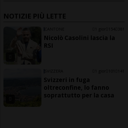
NOTIZIE PIÙ LETTE
CANTONE
1 gior
154
381
Nicolò Casolini lascia la
RSI
SVIZZERA
1 gior
101
141
Svizzeri in fuga
oltreconfine, lo fanno
soprattutto per la casa