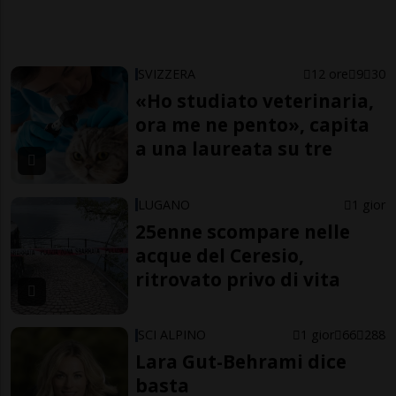
SVIZZERA
12 ore
9
30
«Ho studiato veterinaria,
ora me ne pento», capita
a una laureata su tre
LUGANO
1 gior
25enne scompare nelle
acque del Ceresio,
ritrovato privo di vita
SCI ALPINO
1 gior
66
288
Lara Gut-Behrami dice
basta