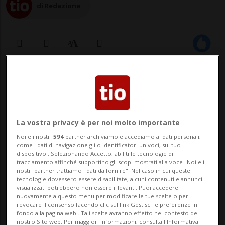
di Redazione
19 dic 2022 - 18:30
Aggiornamento 20:25
L'attrice darà all'ex marito un milione
La vostra privacy è per noi molto importante
di dollari che lui verserà in
Noi e i nostri
594
partner archiviamo e accediamo ai dati personali,
beneficenza.
come i dati di navigazione gli o identificatori univoci, sul tuo
dispositivo . Selezionando Accetto, abiliti le tecnologie di
tracciamento affinché supportino gli scopi mostrati alla voce "Noi e i
nostri partner trattiamo i dati da fornire". Nel caso in cui queste
LOS ANGELES - In base all'accordo
tecnologie dovessero essere disabilitate, alcuni contenuti e annunci
visualizzati potrebbero non essere rilevanti. Puoi accedere
raggiunto tra Amber Heard e Johnny Depp
nuovamente a questo menu per modificare le tue scelte o per
revocare il consenso facendo clic sul link Gestisci le preferenze in
l'attrice di 'Aquaman' risarcirà l'ex marito
fondo alla pagina web.. Tali scelte avranno effetto nel contesto del
nostro Sito web. Per maggiori informazioni, consulta l'Informativa