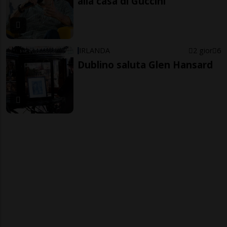
alla casa di Guccini
IRLANDA
2 gior
6
Dublino saluta Glen Hansard