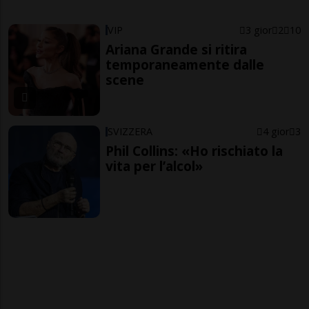
VIP
3 gior
2
10
Ariana Grande si ritira
temporaneamente dalle
scene
SVIZZERA
4 gior
3
Phil Collins: «Ho rischiato la
vita per l’alcol»