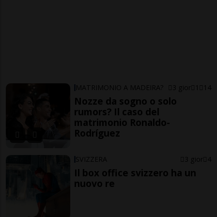
MATRIMONIO A MADEIRA?
3 gior
1
14
Nozze da sogno o solo
rumors? Il caso del
matrimonio Ronaldo-
Rodríguez
SVIZZERA
3 gior
4
Il box office svizzero ha un
nuovo re