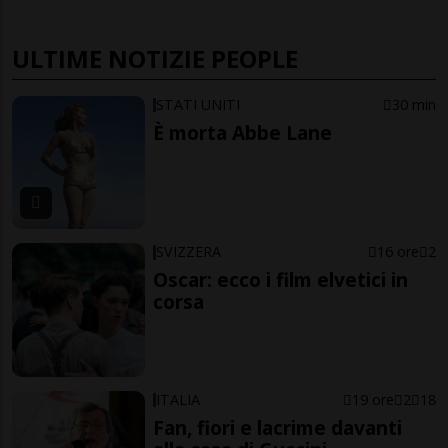
ULTIME NOTIZIE PEOPLE
STATI UNITI
30 min
È morta Abbe Lane
SVIZZERA
16 ore
2
Oscar: ecco i film elvetici in
corsa
ITALIA
19 ore
2
18
Fan, fiori e lacrime davanti