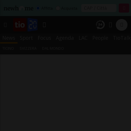
Affitta
Acquista
News
Sport
Focus
Agenda
LAC
People
TioTalk
TICINO
SVIZZERA
DAL MONDO