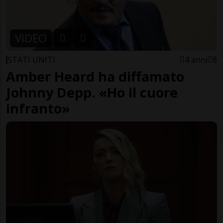
VIDEO
STATI UNITI
4 anni
8
Amber Heard ha diffamato
Johnny Depp. «Ho il cuore
infranto»