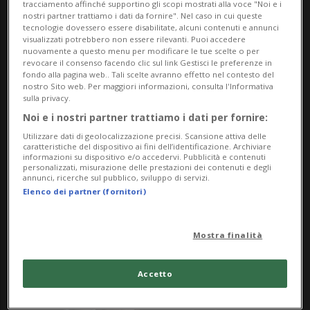
tracciamento affinché supportino gli scopi mostrati alla voce "Noi e i
nostri partner trattiamo i dati da fornire". Nel caso in cui queste
tecnologie dovessero essere disabilitate, alcuni contenuti e annunci
visualizzati potrebbero non essere rilevanti. Puoi accedere
nuovamente a questo menu per modificare le tue scelte o per
revocare il consenso facendo clic sul link Gestisci le preferenze in
fondo alla pagina web.. Tali scelte avranno effetto nel contesto del
nostro Sito web. Per maggiori informazioni, consulta l'Informativa
sulla privacy.
Noi e i nostri partner trattiamo i dati per fornire:
Utilizzare dati di geolocalizzazione precisi. Scansione attiva delle
STATI UNITI
4 anni
caratteristiche del dispositivo ai fini dell’identificazione. Archiviare
informazioni su dispositivo e/o accedervi. Pubblicità e contenuti
Amber Heard invoca il Primo
personalizzati, misurazione delle prestazioni dei contenuti e degli
annunci, ricerche sul pubblico, sviluppo di servizi.
Emendamento
Elenco dei partner (fornitori)
Mostra finalità
Accetto