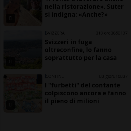
nella ristorazione». Suter
si indigna: «Anche?»
SVIZZERA
19 ore
85
137
Svizzeri in fuga
oltreconfine, lo fanno
soprattutto per la casa
CONFINE
3 gior
10
37
I "furbetti" del contante
colpiscono ancora e fanno
il pieno di milioni