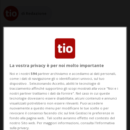
di Redazione
25 ott 2022 - 17:00
La vostra privacy è per noi molto importante
NEW YORK - Adidas annuncia la fine della
Noi e i nostri
594
partner archiviamo e accediamo ai dati personali,
come i dati di navigazione gli o identificatori univoci, sul tuo
collaborazione con il rapper Kanye West,
dispositivo . Selezionando Accetto, abiliti le tecnologie di
tracciamento affinché supportino gli scopi mostrati alla voce "Noi e i
noto anche come Ye, a causa di alcune
nostri partner trattiamo i dati da fornire". Nel caso in cui queste
tecnologie dovessero essere disabilitate, alcuni contenuti e annunci
dichiarazioni antisemite. Lo riporta la Dpa.
visualizzati potrebbero non essere rilevanti. Puoi accedere
nuovamente a questo menu per modificare le tue scelte o per
Al colosso dell'abbigliamento sportivo
revocare il consenso facendo clic sul link Gestisci le preferenze in
fondo alla pagina web.. Tali scelte avranno effetto nel contesto del
molti avevano chiesto di scaricare Ye, da
nostro Sito web. Per maggiori informazioni, consulta l'Informativa
sulla privacy.