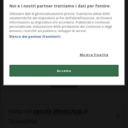
cui...
Noi e i nostri partner trattiamo i dati per fornire:
Utilizzare dati di geolocalizzazione precisi. Scansione attiva delle
caratteristiche del dispositivo ai fini dell’identificazione. Archiviare
🔐 Sblocca il nostro archivio
informazioni su dispositivo e/o accedervi. Pubblicità e contenuti
personalizzati, misurazione delle prestazioni dei contenuti e degli
esclusivo!
annunci, ricerche sul pubblico, sviluppo di servizi.
Elenco dei partner (fornitori)
Sottoscrivi un abbonamento
Archivio
per
leggere questo articolo, oppure scegli
Mostra finalità
MyTioAbo
per accedere all'archivio e
navigare su sito e app senza pubblicità.
Accetto
ACCEDI
Entra nel
canale WhatsApp
di
Ticinonline.