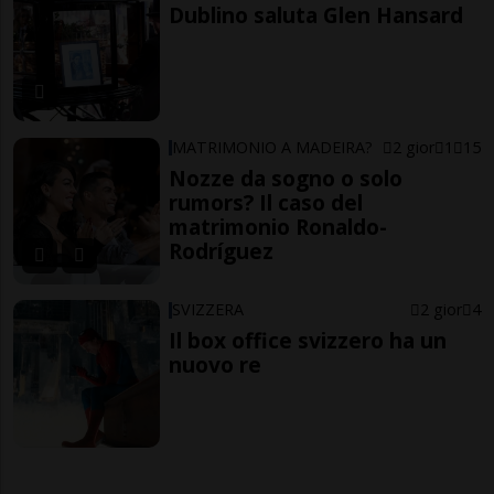
Dublino saluta Glen Hansard
MATRIMONIO A MADEIRA?
2 gior
1
15
Nozze da sogno o solo
rumors? Il caso del
matrimonio Ronaldo-
Rodríguez
SVIZZERA
2 gior
4
Il box office svizzero ha un
nuovo re