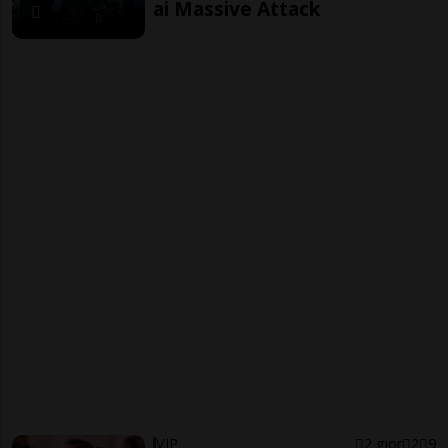
ai Massive Attack
VIP
2 gior
2
9