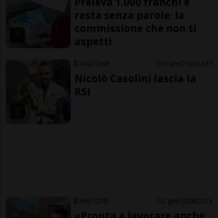
Preleva 1.000 franchi e
resta senza parole: la
commissione che non ti
aspetti
CANTONE
15 ore
103
337
Nicolò Casolini lascia la
RSI
CANTONE
2 gior
208
213
«Pronta a lavorare anche