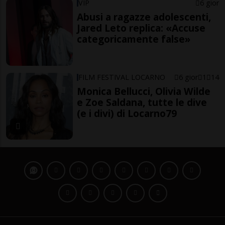
VIP
6 gior
Abusi a ragazze adolescenti,
Jared Leto replica: «Accuse
categoricamente false»
FILM FESTIVAL LOCARNO
6 gior
1
14
Monica Bellucci, Olivia Wilde
e Zoe Saldana, tutte le dive
(e i divi) di Locarno79