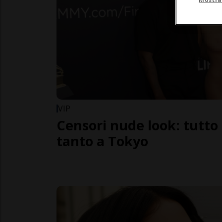
VIP
Censori nude look: tutto
tanto a Tokyo