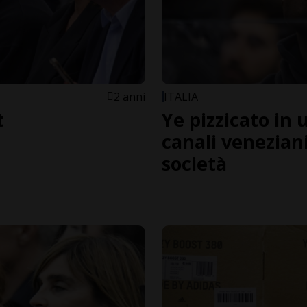
2 anni
ITALIA
t
Ye pizzicato in
canali venezian
società