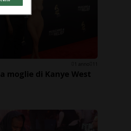
1 anno
11
lla moglie di Kanye West