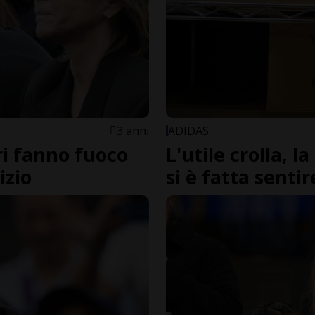
3 anni
ADIDAS
ori fanno fuoco
L'utile crolla, 
izio
si è fatta sentir