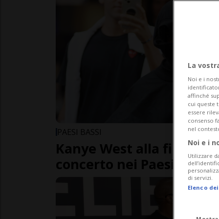
La vostr
Noi e i nost
identificato
affinché sup
cui queste 
essere rile
consenso fac
nel contest
PAESI BASSI
Noi e i n
Kanye West alla fine potr
Utilizzare d
concerto nei Paesi Bassi
dell’identif
personalizz
di servizi.
Elenco dei
Mostra