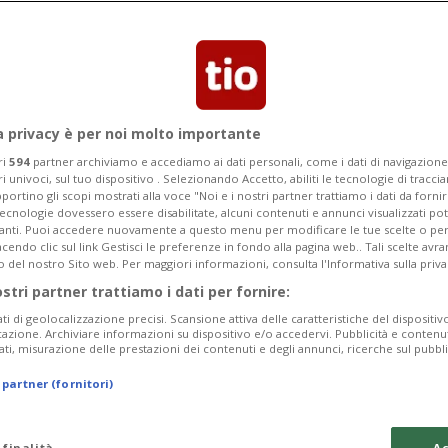
a privacy è per noi molto importante
ri
594
partner archiviamo e accediamo ai dati personali, come i dati di navigazione 
ri univoci, sul tuo dispositivo . Selezionando Accetto, abiliti le tecnologie di tracc
portino gli scopi mostrati alla voce "Noi e i nostri partner trattiamo i dati da fornir
tecnologie dovessero essere disabilitate, alcuni contenuti e annunci visualizzati 
vanti. Puoi accedere nuovamente a questo menu per modificare le tue scelte o per
endo clic sul link Gestisci le preferenze in fondo alla pagina web.. Tali scelte avr
o del nostro Sito web. Per maggiori informazioni, consulta l'Informativa sulla priva
2 mesi
7
FRANCIA
ostri partner trattiamo i dati per fornire:
à fare il suo
Anche la Francia
ati di geolocalizzazione precisi. Scansione attiva delle caratteristiche del dispositivo 
concerto di Ka
icazione. Archiviare informazioni su dispositivo e/o accedervi. Pubblicità e contenu
ati, misurazione delle prestazioni dei contenuti e degli annunci, ricerche sul pubbl
 partner (fornitori)
 finalità
Ac