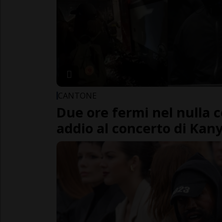
CANTONE
Due ore fermi nel nulla c
addio al concerto di Kan