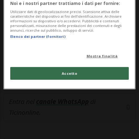
🔐 Sblocca il nostro archivio
Noi e i nostri partner trattiamo i dati per fornire:
esclusivo!
Utilizzare dati di geolocalizzazione precisi. Scansione attiva delle
caratteristiche del dispositivo ai fini dell’identificazione. Archiviare
informazioni su dispositivo e/o accedervi. Pubblicità e contenuti
Sottoscrivi un abbonamento
Archivio
per
personalizzati, misurazione delle prestazioni dei contenuti e degli
annunci, ricerche sul pubblico, sviluppo di servizi.
leggere questo articolo, oppure scegli
Elenco dei partner (fornitori)
MyTioAbo
per accedere all'archivio e
navigare su sito e app senza pubblicità.
Mostra finalità
ACCEDI
Accetto
Entra nel
canale WhatsApp
di
Ticinonline.