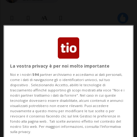
19 ott 2022 - 11:30
LOS ANGELES - I legali della figlia di George
Floyd e di sua madre hanno diffidato
La vostra privacy è per noi molto importante
Noi e i nostri
594
partner archiviamo e accediamo ai dati personali,
Kanye West dal fare ulteriori commenti
come i dati di navigazione gli o identificatori univoci, sul tuo
dispositivo . Selezionando Accetto, abiliti le tecnologie di
sulla morte del 46enne. La polemica è
tracciamento affinché supportino gli scopi mostrati alla voce "Noi e i
nostri partner trattiamo i dati da fornire". Nel caso in cui queste
nata in seguito alle esternazioni del
tecnologie dovessero essere disabilitate, alcuni contenuti e annunci
visualizzati potrebbero non essere rilevanti. Puoi accedere
rapper e imprenditore nel corso di un
nuovamente a questo menu per modificare le tue scelte o per
revocare il consenso facendo clic sul link Gestisci le preferenze in
podcast...
fondo alla pagina web.. Tali scelte avranno effetto nel contesto del
nostro Sito web. Per maggiori informazioni, consulta l'Informativa
sulla privacy.