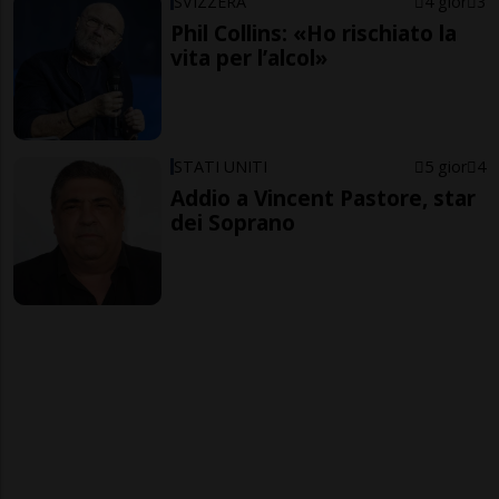
SVIZZERA
4 gior
3
Phil Collins: «Ho rischiato la
vita per l’alcol»
STATI UNITI
5 gior
4
Addio a Vincent Pastore, star
dei Soprano