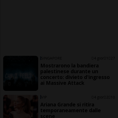
SINGAPORE
4 gior
1
27
Mostrarono la bandiera
palestinese durante un
concerto: divieto d'ingresso
ai Massive Attack
VIP
4 gior
2
10
Ariana Grande si ritira
temporaneamente dalle
scene