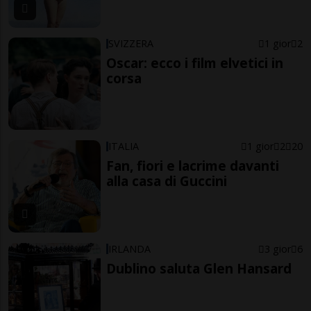
SVIZZERA
1 gior
2
Oscar: ecco i film elvetici in
corsa
ITALIA
1 gior
2
20
Fan, fiori e lacrime davanti
alla casa di Guccini
IRLANDA
3 gior
6
Dublino saluta Glen Hansard