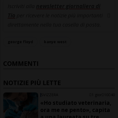
Iscriviti alla
newsletter giornaliera di
Tio
per ricevere le notizie più importanti
direttamente nella tua casella di posta.
george floyd
kanye west
COMMENTI
NOTIZIE PIÙ LETTE
SVIZZERA
1 gior
10
40
«Ho studiato veterinaria,
ora me ne pento», capita
a una laureata su tre