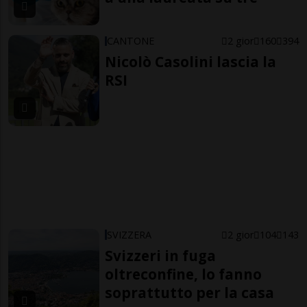
CANTONE
2 gior
160
394
Nicolò Casolini lascia la
RSI
SVIZZERA
2 gior
104
143
Svizzeri in fuga
oltreconfine, lo fanno
soprattutto per la casa