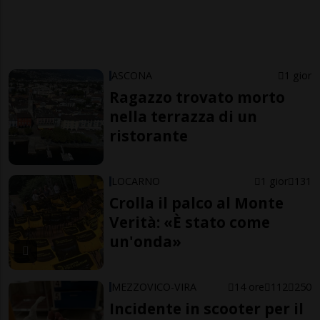
ASCONA
1 gior
Ragazzo trovato morto
nella terrazza di un
ristorante
LOCARNO
1 gior
131
Crolla il palco al Monte
Verità: «È stato come
un'onda»
MEZZOVICO-VIRA
14 ore
112
250
Incidente in scooter per il