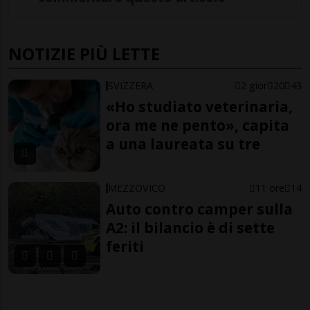
NOTIZIE PIÙ LETTE
SVIZZERA
2 gior
20
43
«Ho studiato veterinaria,
ora me ne pento», capita
a una laureata su tre
MEZZOVICO
11 ore
14
Auto contro camper sulla
A2: il bilancio è di sette
feriti