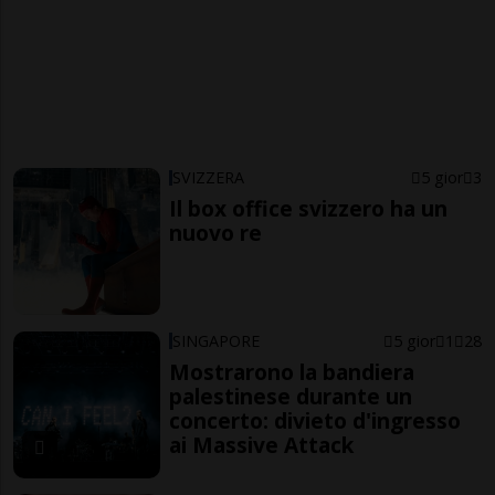
SVIZZERA
5 gior
3
Il box office svizzero ha un
nuovo re
SINGAPORE
5 gior
1
28
Mostrarono la bandiera
palestinese durante un
concerto: divieto d'ingresso
ai Massive Attack