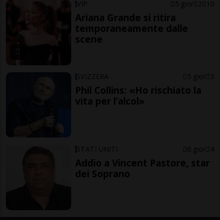
VIP
5 gior
2
10
Ariana Grande si ritira
temporaneamente dalle
scene
SVIZZERA
5 gior
3
Phil Collins: «Ho rischiato la
vita per l’alcol»
STATI UNITI
6 gior
4
Addio a Vincent Pastore, star
dei Soprano