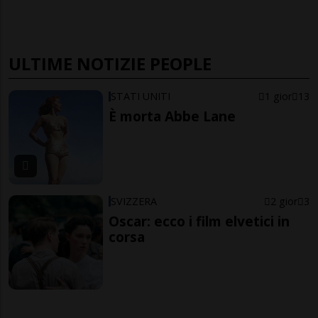
ULTIME NOTIZIE PEOPLE
STATI UNITI
1 gior
13
È morta Abbe Lane
SVIZZERA
2 gior
3
Oscar: ecco i film elvetici in
corsa