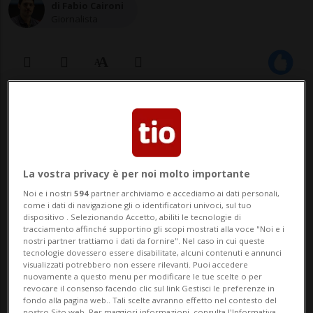
di Fabio Caironi
Giornalista
28 dic 2021 - 11:30
La vostra privacy è per noi molto importante
Noi e i nostri
594
partner archiviamo e accediamo ai dati personali,
come i dati di navigazione gli o identificatori univoci, sul tuo
dispositivo . Selezionando Accetto, abiliti le tecnologie di
tracciamento affinché supportino gli scopi mostrati alla voce "Noi e i
LOS ANGELES - Kanye West non sembra
nostri partner trattiamo i dati da fornire". Nel caso in cui queste
tecnologie dovessero essere disabilitate, alcuni contenuti e annunci
avere intenzione di allontanarsi dalla sua
visualizzati potrebbero non essere rilevanti. Puoi accedere
nuovamente a questo menu per modificare le tue scelte o per
revocare il consenso facendo clic sul link Gestisci le preferenze in
ex moglie Kim Kardashian. Il rapper
fondo alla pagina web.. Tali scelte avranno effetto nel contesto del
nostro Sito web. Per maggiori informazioni, consulta l'Informativa