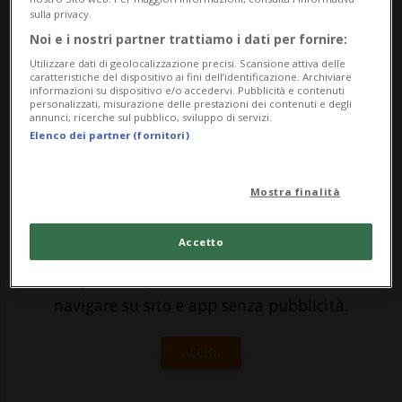
avrebbe comprato una proprietà a Hidden
sulla privacy.
Hills, dall'altro lato della strada rispetto a
Noi e i nostri partner trattiamo i dati per fornire:
quella che i due avevano sistemato
Utilizzare dati di geolocalizzazione precisi. Scansione attiva delle
caratteristiche del dispositivo ai fini dell’identificazione. Archiviare
informazioni su dispositivo e/o accedervi. Pubblicità e contenuti
quando...
personalizzati, misurazione delle prestazioni dei contenuti e degli
annunci, ricerche sul pubblico, sviluppo di servizi.
Elenco dei partner (fornitori)
🔐 Sblocca il nostro archivio
esclusivo!
Mostra finalità
Sottoscrivi un abbonamento
Archivio
per
Accetto
leggere questo articolo, oppure scegli
MyTioAbo
per accedere all'archivio e
navigare su sito e app senza pubblicità.
ACCEDI