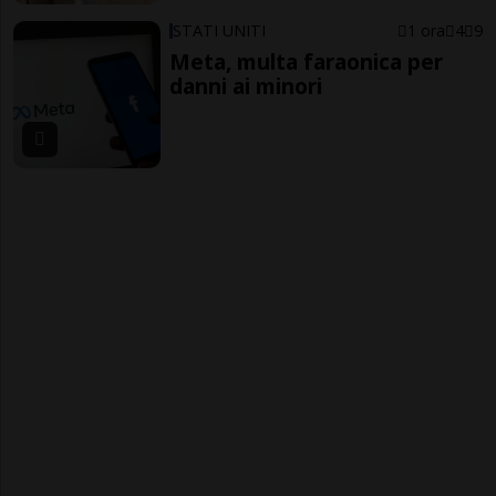
STATI UNITI
1 ora
4
9
Meta, multa faraonica per
danni ai minori