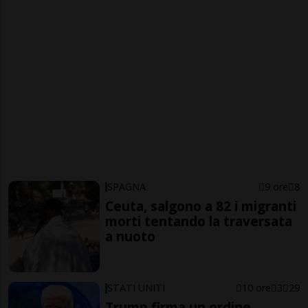
SPAGNA
9 ore
8
Ceuta, salgono a 82 i migranti
morti tentando la traversata
a nuoto
STATI UNITI
10 ore
3
29
Trump firma un ordine