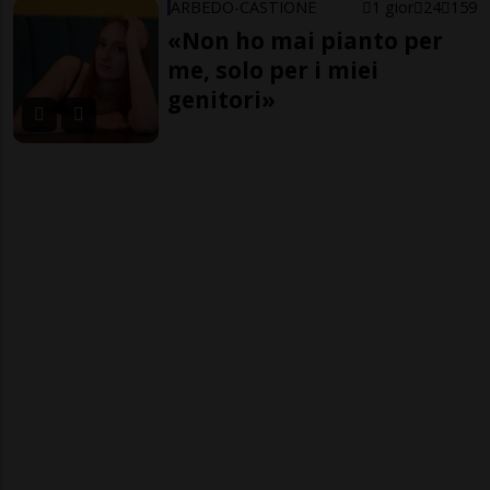
ARBEDO-CASTIONE
1 gior
24
159
«Non ho mai pianto per
me, solo per i miei
genitori»