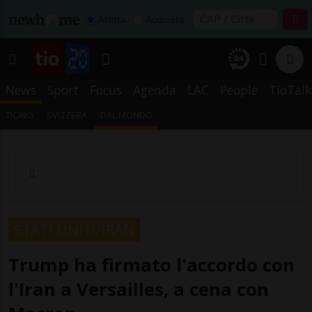
Affitta
Acquista
News
Sport
Focus
Agenda
LAC
People
TioTalk
TICINO
SVIZZERA
DAL MONDO
STATI UNITI/IRAN
Trump ha firmato l'accordo con
l'Iran a Versailles, a cena con