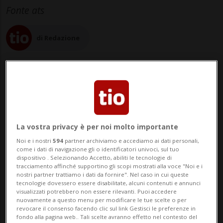
Fonte ats
di Redazione
18 giu 2026 - 00:02
8
La vostra privacy è per noi molto importante
NEW YORK - Donald Trump ha firmato
Noi e i nostri
594
partner archiviamo e accediamo ai dati personali,
come i dati di navigazione gli o identificatori univoci, sul tuo
personalmente una copia del
dispositivo . Selezionando Accetto, abiliti le tecnologie di
tracciamento affinché supportino gli scopi mostrati alla voce "Noi e i
memorandum of understanding con l'Iran
nostri partner trattiamo i dati da fornire". Nel caso in cui queste
tecnologie dovessero essere disabilitate, alcuni contenuti e annunci
mentre era a cena con il presidente
visualizzati potrebbero non essere rilevanti. Puoi accedere
nuovamente a questo menu per modificare le tue scelte o per
francese Emmanuel Macron a Versailles.
revocare il consenso facendo clic sul link Gestisci le preferenze in
fondo alla pagina web.. Tali scelte avranno effetto nel contesto del