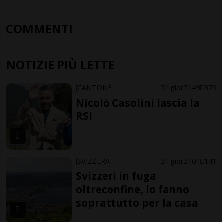
COMMENTI
NOTIZIE PIÙ LETTE
CANTONE
1 gior
149
379
Nicolò Casolini lascia la
RSI
SVIZZERA
1 gior
101
141
Svizzeri in fuga
oltreconfine, lo fanno
soprattutto per la casa