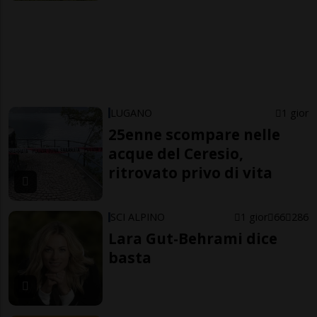
LUGANO
1 gior
25enne scompare nelle
acque del Ceresio,
ritrovato privo di vita
SCI ALPINO
1 gior
66
286
Lara Gut-Behrami dice
basta