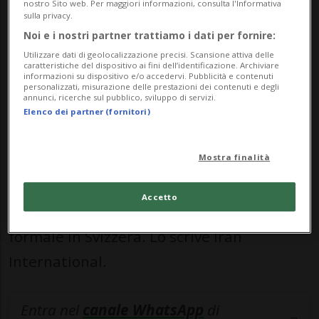
Lo riporta Axios citando alcune fonti.
nostro Sito web. Per maggiori informazioni, consulta l'Informativa
sulla privacy.
l'Iran conferma
Noi e i nostri partner trattiamo i dati per fornire:
Utilizzare dati di geolocalizzazione precisi. Scansione attiva delle
Il portavoce del ministero degli Esteri
caratteristiche del dispositivo ai fini dell’identificazione. Archiviare
informazioni su dispositivo e/o accedervi. Pubblicità e contenuti
iraniano, Esmaeil Baghaei, ha dichiarato
personalizzati, misurazione delle prestazioni dei contenuti e degli
annunci, ricerche sul pubblico, sviluppo di servizi.
che i piani per il viaggio delle squadre
Elenco dei partner (fornitori)
negoziali a Ginevra restano confermati,
Mostra finalità
aggiungendo però che il memorandum
d'intesa è già stato firmato digitalmente e
Accetto
che non si terrà alcuna cerimonia di firma
formale in Svizzera. Lo scrive Iran
International.
Entra nel
canale WhatsApp
di