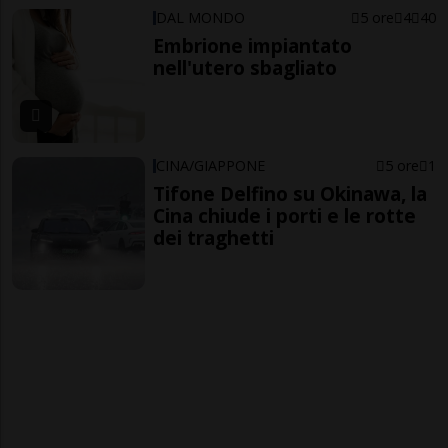
DAL MONDO
5 ore
4
40
Embrione impiantato
nell'utero sbagliato
CINA/GIAPPONE
5 ore
1
Tifone Delfino su Okinawa, la
Cina chiude i porti e le rotte
dei traghetti