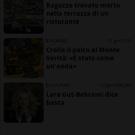
Ragazzo trovato morto
nella terrazza di un
ristorante
LOCARNO
1 gior
131
Crolla il palco al Monte
Verità: «È stato come
un'onda»
SCI ALPINO
2 gior
68
285
Lara Gut-Behrami dice
basta