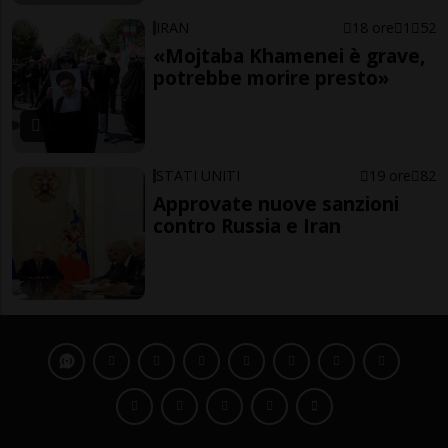
IRAN
18 ore
1
52
«Mojtaba Khamenei è grave,
potrebbe morire presto»
STATI UNITI
19 ore
82
Approvate nuove sanzioni
contro Russia e Iran