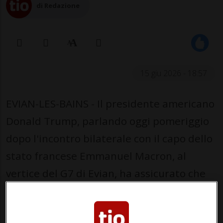
di Redazione
15 giu 2026 - 18:57
EVIAN-LES-BAINS - Il presidente americano
Donald Trump, parlando oggi pomeriggio
dopo l'incontro bilaterale con il capo dello
stato francese Emmanuel Macron, al
vertice del G7 di Evian, ha assicurato che
"lo Stretto di Hormuz sarà completamente
aperto venerdì".