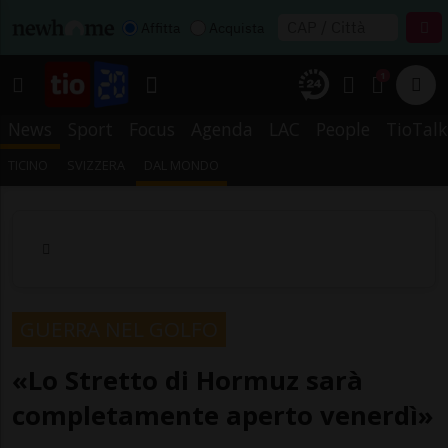
Affitta
Acquista
1
News
Sport
Focus
Agenda
LAC
People
TioTalk
TICINO
SVIZZERA
DAL MONDO
GUERRA NEL GOLFO
«Lo Stretto di Hormuz sarà
completamente aperto venerdì»