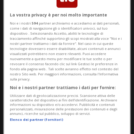
"Venerdì - ha detto Trump al fianco di
La vostra privacy è per noi molto importante
Macron - lo Stretto di Hormuz sarà
Noi e i nostri
594
partner archiviamo e accediamo ai dati personali,
completamente aperto. Noi stiamo
come i dati di navigazione gli o identificatori univoci, sul tuo
dispositivo . Selezionando Accetto, abiliti le tecnologie di
lavorando benissimo con l'Iran, che non è
tracciamento affinché supportino gli scopi mostrati alla voce "Noi e i
nostri partner trattiamo i dati da fornire". Nel caso in cui queste
più guidato dagli stessi dirigenti".
tecnologie dovessero essere disabilitate, alcuni contenuti e annunci
visualizzati potrebbero non essere rilevanti. Puoi accedere
nuovamente a questo menu per modificare le tue scelte o per
revocare il consenso facendo clic sul link Gestisci le preferenze in
"L'Iran - ha sottolineato Trump - non avrà
fondo alla pagina web.. Tali scelte avranno effetto nel contesto del
nostro Sito web. Per maggiori informazioni, consulta l'Informativa
mai la bomba nucleare. Hanno accettato
sulla privacy.
Noi e i nostri partner trattiamo i dati per fornire:
pienamente la cosa, compresi ampi poteri
Utilizzare dati di geolocalizzazione precisi. Scansione attiva delle
di controllo, e non avranno armi nucleari: è
caratteristiche del dispositivo ai fini dell’identificazione. Archiviare
informazioni su dispositivo e/o accedervi. Pubblicità e contenuti
proprio questo il punto fondamentale
personalizzati, misurazione delle prestazioni dei contenuti e degli
annunci, ricerche sul pubblico, sviluppo di servizi.
della questione".
Elenco dei partner (fornitori)