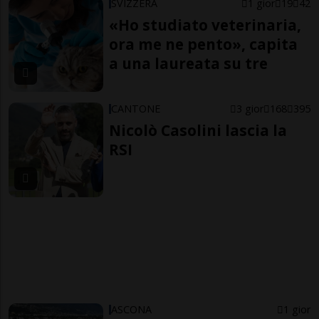
SVIZZERA
1 gior
19
42
«Ho studiato veterinaria,
ora me ne pento», capita
a una laureata su tre
CANTONE
3 gior
168
395
Nicolò Casolini lascia la
RSI
ASCONA
1 gior