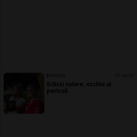
MONDO
7 ore
6
Eclissi solare, occhio ai
pericoli