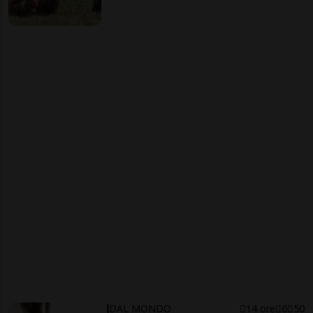
DAL MONDO
14 ore
6
50