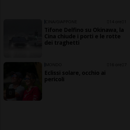
CINA/GIAPPONE
14 ore
1
Tifone Delfino su Okinawa, la
Cina chiude i porti e le rotte
dei traghetti
MONDO
16 ore
7
Eclissi solare, occhio ai
pericoli