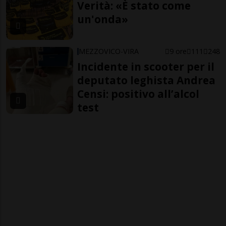
Verità: «È stato come
un'onda»
MEZZOVICO-VIRA
9 ore
111
248
Incidente in scooter per il
deputato leghista Andrea
Censi: positivo all’alcol
test