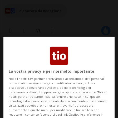
elaborata da Redazione
20 mag 2026 - 22:34
6
WASHINGTON - Il presidente statunitense
Donald Trump ha detto al premier
La vostra privacy è per noi molto importante
Noi e i nostri
594
partner archiviamo e accediamo ai dati personali,
israeliano Benjamin Netanyahu che i
come i dati di navigazione gli o identificatori univoci, sul tuo
dispositivo . Selezionando Accetto, abiliti le tecnologie di
mediatori stanno lavorando a una "lettera
tracciamento affinché supportino gli scopi mostrati alla voce "Noi e i
nostri partner trattiamo i dati da fornire". Nel caso in cui queste
di intenti" che gli Stati Uniti e l'Iran
tecnologie dovessero essere disabilitate, alcuni contenuti e annunci
visualizzati potrebbero non essere rilevanti. Puoi accedere
firmeranno per mettere ufficialmente fine
nuovamente a questo menu per modificare le tue scelte o per
revocare il consenso facendo clic sul link Gestisci le preferenze in