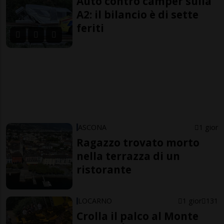
Auto contro camper sulla
A2: il bilancio è di sette
feriti
ASCONA
1 gior
Ragazzo trovato morto
nella terrazza di un
ristorante
LOCARNO
1 gior
131
Crolla il palco al Monte