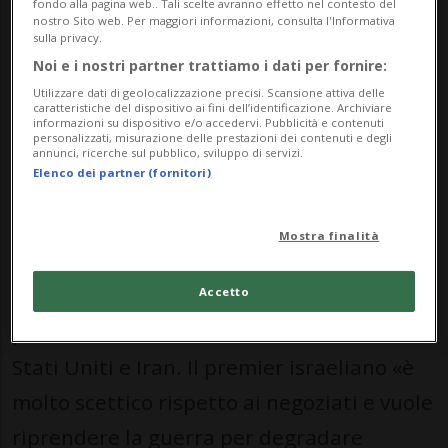
alla guerra e lanciare un periodo di 30
fondo alla pagina web.. Tali scelte avranno effetto nel contesto del
nostro Sito web. Per maggiori informazioni, consulta l'Informativa
giorni di trattative sul nucleare iraniano e
sulla privacy.
Noi e i nostri partner trattiamo i dati per fornire:
la riapertura dello Stretto di Hormuz. Lo
Utilizzare dati di geolocalizzazione precisi. Scansione attiva delle
riporta Axios citando una fonte
caratteristiche del dispositivo ai fini dell’identificazione. Archiviare
informazioni su dispositivo e/o accedervi. Pubblicità e contenuti
americana.
personalizzati, misurazione delle prestazioni dei contenuti e degli
annunci, ricerche sul pubblico, sviluppo di servizi.
Elenco dei partner (fornitori)
Netanyahu furioso
Netanyahu era «su tutte le furie» dopo la
Mostra finalità
telefonata. Secondo Axios, è stata redatta
una bozza rivista di un memorandum di
Accetto
pace nel tentativo di colmare il divario fra
Stati Uniti e Iran. Il premier israeliano «è
molto scettico rispetto ai negoziati e vuole
riprendere la guerra per degradare