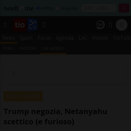
Affitta
Acquista
News
Sport
Focus
Agenda
LAC
People
TioTalk
TICINO
SVIZZERA
DAL MONDO
STATI UNITI
Trump negozia, Netanyahu
scettico (e furioso)