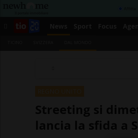
Affitta
News
Sport
Focus
Age
TICINO
SVIZZERA
DAL MONDO
REGNO UNITO
Streeting si dime
lancia la sfida a