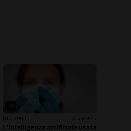
STATI UNITI
3 ore
2
17
L'intelligenza artificiale usata