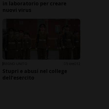
in laboratorio per creare
nuovi virus
REGNO UNITO
5 ore
12
Stupri e abusi nel college
dell’esercito