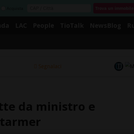
Acquista
nda
LAC
People
TioTalk
NewsBlog
R
Segnalaci
tte da ministro e
 Starmer