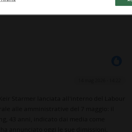
14 mag 2026 - 14:22
Keir Starmer lanciata all'interno del Labour
rale alle amministrative del 7 maggio: il
ing, 43 anni, indicato dai media come
 ha annunciato oggi le sue dimissioni,