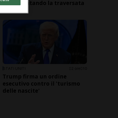
morti tentando la traversata
a nuoto
STATI UNITI
2 ore
10
Trump firma un ordine
esecutivo contro il 'turismo
delle nascite'