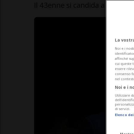
Il 43enne si candida a diventa
La vostr
Noi e i nost
identificato
affinché sup
cui queste 
essere rile
consenso fac
nel contest
Noi e i n
Utilizzare d
dell’identif
personalizz
di servizi.
Elenco dei
Mostra