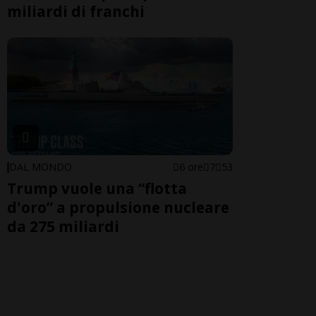
miliardi di franchi
DAL MONDO
6 ore
7
53
Trump vuole una “flotta
d'oro” a propulsione nucleare
da 275 miliardi