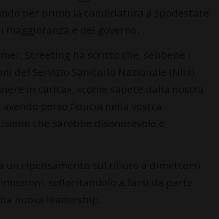
ando per primo la candidatura a spodestare
di maggioranza e del governo.
rmer, Streeting ha scritto che, sebbene i
ni del Servizio Sanitario Nazionale (Nhs)
anere in carica», «come sapete dalla nostra
 avendo perso fiducia nella vostra
lusione che sarebbe disonorevole e
 a un ripensamento sul rifiuto a dimettersi
imissioni, sollecitandolo a farsi da parte
 una nuova leadership.