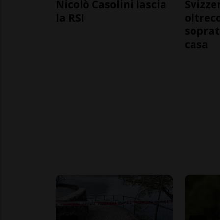
Nicolò Casolini lascia
Svizzer
la RSI
oltrec
soprat
casa