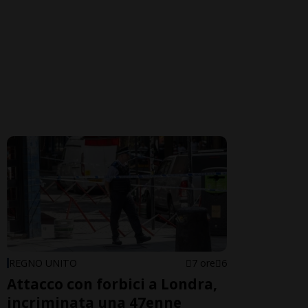
REGNO UNITO
7 ore
6
Attacco con forbici a Londra,
incriminata una 47enne