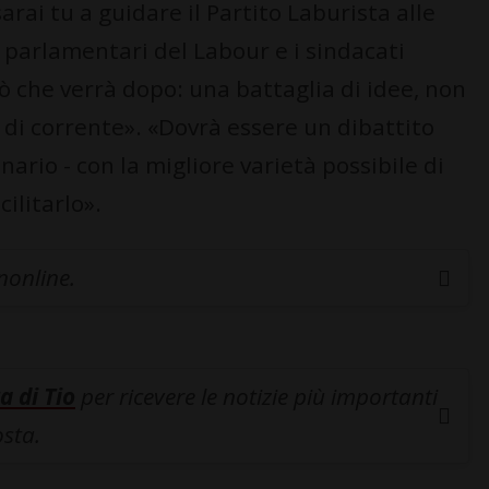
sarai tu a guidare il Partito Laburista alle
i parlamentari del Labour e i sindacati
ciò che verrà dopo: una battaglia di idee, non
 di corrente». «Dovrà essere un dibattito
nario - con la migliore varietà possibile di
cilitarlo».
inonline.
a di Tio
per ricevere le notizie più importanti
osta.