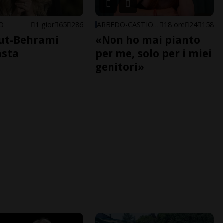
NO
1 gior
65
286
ARBEDO-CASTIONE
18 ore
24
158
ut-Behrami
«Non ho mai pianto
asta
per me, solo per i miei
genitori»