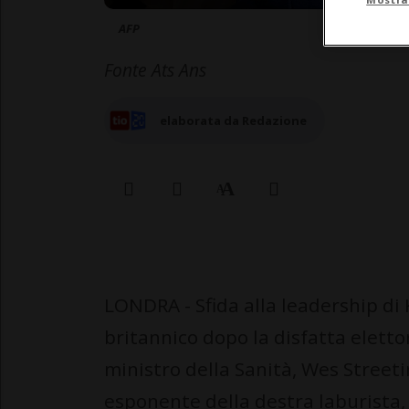
AFP
Fonte Ats Ans
elaborata da Redazione
LONDRA - Sfida alla leadership di 
britannico dopo la disfatta eletto
ministro della Sanità, Wes Street
esponente della destra laburista,