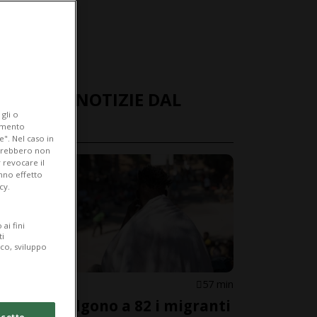
ULTIME NOTIZIE DAL
gli o
MONDO
iamento
e". Nel caso in
potrebbero non
 revocare il
anno effetto
cy.
ai fini
ti
ico, sviluppo
SPAGNA
57 min
Ceuta, salgono a 82 i migranti
cetto