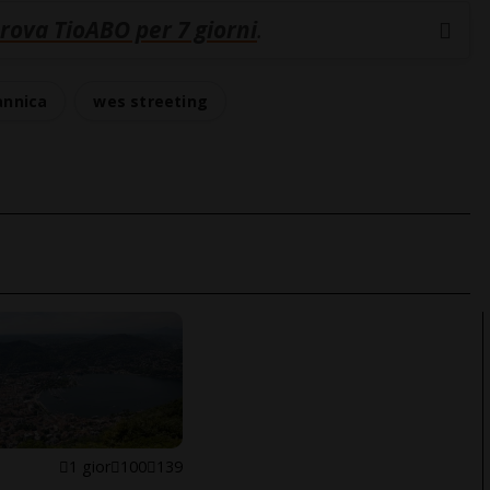
rova TioABO per 7 giorni
.
tannica
wes streeting
1 gior
100
139