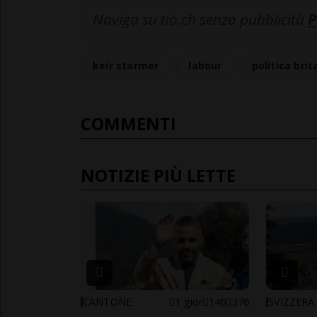
Naviga su tio.ch senza pubblicità
P
keir starmer
labour
politica bri
COMMENTI
NOTIZIE PIÙ LETTE
CANTONE
1 gior
146
376
SVIZZERA