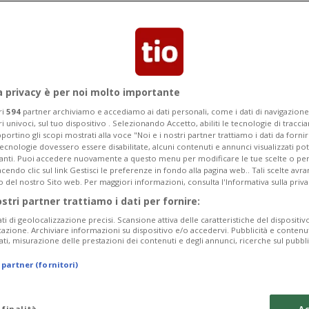
re il nuovo leader del Labour
a privacy è per noi molto importante
ri
594
partner archiviamo e accediamo ai dati personali, come i dati di navigazione 
ri univoci, sul tuo dispositivo . Selezionando Accetto, abiliti le tecnologie di tracc
portino gli scopi mostrati alla voce "Noi e i nostri partner trattiamo i dati da fornir
tecnologie dovessero essere disabilitate, alcuni contenuti e annunci visualizzati 
vanti. Puoi accedere nuovamente a questo menu per modificare le tue scelte o per
endo clic sul link Gestisci le preferenze in fondo alla pagina web.. Tali scelte avr
o del nostro Sito web. Per maggiori informazioni, consulta l'Informativa sulla priva
ostri partner trattiamo i dati per fornire:
ati di geolocalizzazione precisi. Scansione attiva delle caratteristiche del dispositivo 
icazione. Archiviare informazioni su dispositivo e/o accedervi. Pubblicità e contenu
ati, misurazione delle prestazioni dei contenuti e degli annunci, ricerche sul pubbl
 partner (fornitori)
 finalità
Ac