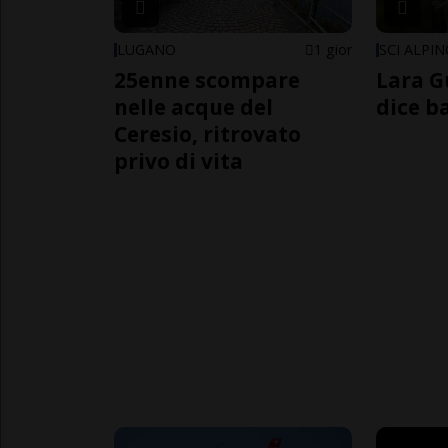
LUGANO
1 gior
SCI ALPI
25enne scompare
Lara G
nelle acque del
dice b
Ceresio, ritrovato
privo di vita