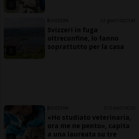
SVIZZERA
2 gior
102
143
Svizzeri in fuga
oltreconfine, lo fanno
soprattutto per la casa
SVIZZERA
15 ore
10
35
«Ho studiato veterinaria,
ora me ne pento», capita
a una laureata su tre