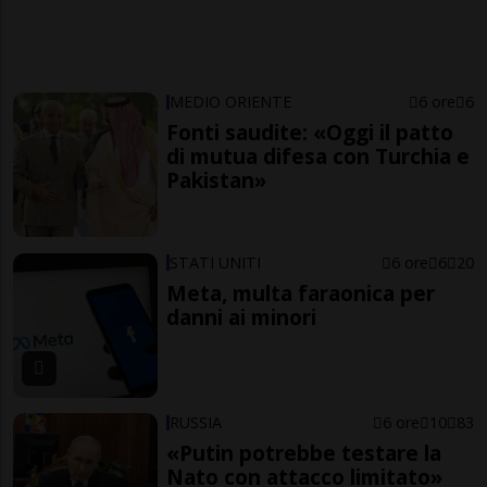
MEDIO ORIENTE
6 ore
6
Fonti saudite: «Oggi il patto
di mutua difesa con Turchia e
Pakistan»
STATI UNITI
6 ore
6
20
Meta, multa faraonica per
danni ai minori
RUSSIA
6 ore
10
83
«Putin potrebbe testare la
Nato con attacco limitato»