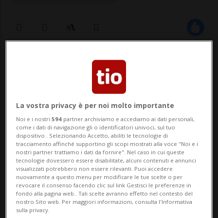
14 apr 2025 - 09:22
TEHERAN - «Il nuovo round di colloqui tra
Iran e Stati Uniti si terrà in un Paese
La vostra privacy è per noi molto importante
europeo con la mediazione dell'Oman», ha
Noi e i nostri
594
partner archiviamo e accediamo ai dati personali,
come i dati di navigazione gli o identificatori univoci, sul tuo
dichiarato Ebrahim Rezaei, portavoce della
dispositivo . Selezionando Accetto, abiliti le tecnologie di
tracciamento affinché supportino gli scopi mostrati alla voce "Noi e i
Commissione per la Sicurezza Nazionale e
nostri partner trattiamo i dati da fornire". Nel caso in cui queste
tecnologie dovessero essere disabilitate, alcuni contenuti e annunci
visualizzati potrebbero non essere rilevanti. Puoi accedere
la Politica Estera del Parlamento, citan...
nuovamente a questo menu per modificare le tue scelte o per
revocare il consenso facendo clic sul link Gestisci le preferenze in
fondo alla pagina web.. Tali scelte avranno effetto nel contesto del
🔐 Sblocca il nostro archivio
nostro Sito web. Per maggiori informazioni, consulta l'Informativa
sulla privacy.