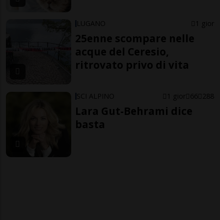
LUGANO
1 gior
25enne scompare nelle
acque del Ceresio,
ritrovato privo di vita
SCI ALPINO
1 gior
66
288
Lara Gut-Behrami dice
basta