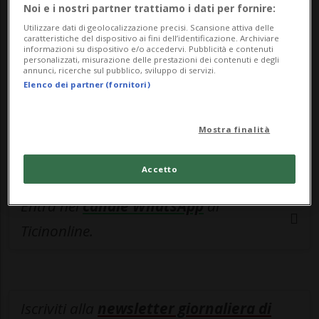
esclusivo!
Noi e i nostri partner trattiamo i dati per fornire:
Utilizzare dati di geolocalizzazione precisi. Scansione attiva delle
Sottoscrivi un abbonamento
Archivio
per
caratteristiche del dispositivo ai fini dell’identificazione. Archiviare
informazioni su dispositivo e/o accedervi. Pubblicità e contenuti
leggere questo articolo, oppure scegli
personalizzati, misurazione delle prestazioni dei contenuti e degli
annunci, ricerche sul pubblico, sviluppo di servizi.
MyTioAbo
per accedere all'archivio e
Elenco dei partner (fornitori)
navigare su sito e app senza pubblicità.
Mostra finalità
ACCEDI
Accetto
Entra nel
canale WhatsApp
di
Ticinonline.
Iscriviti alla
newsletter giornaliera di