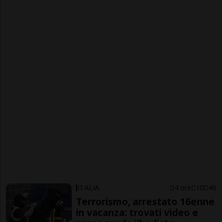
ITALIA
4 ore
10
46
Terrorismo, arrestato 16enne
in vacanza: trovati video e