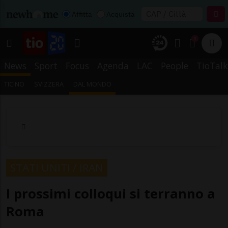
Affitta
Acquista
1
News
Sport
Focus
Agenda
LAC
People
TioTalk
TICINO
SVIZZERA
DAL MONDO
STATI UNITI / IRAN
I prossimi colloqui si terranno a
Roma