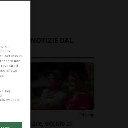
ULTIME NOTIZIE DAL
gli o
MONDO
iamento
e". Nel caso in
potrebbero non
 revocare il
anno effetto
cy.
ai fini
ti
ico, sviluppo
MONDO
41 min
Eclissi solare, occhio ai
cetto