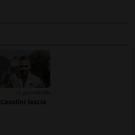
E
2 gior
162
394
Casolini lascia