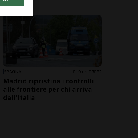
pericoli
SPAGNA
10 ore
5
52
Madrid ripristina i controlli
alle frontiere per chi arriva
dall'Italia