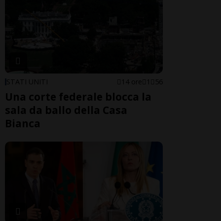
STATI UNITI
14 ore
1
56
Una corte federale blocca la
sala da ballo della Casa
Bianca