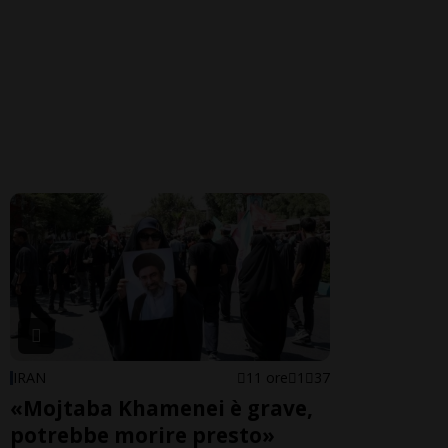
IRAN
11 ore
1
37
«Mojtaba Khamenei è grave,
potrebbe morire presto»