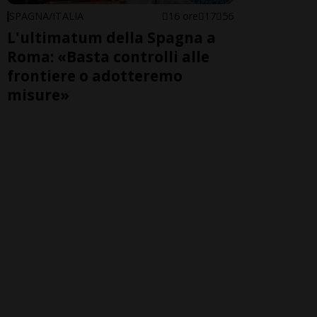
SPAGNA/ITALIA
16 ore
17
56
L'ultimatum della Spagna a
Roma: «Basta controlli alle
frontiere o adotteremo
misure»