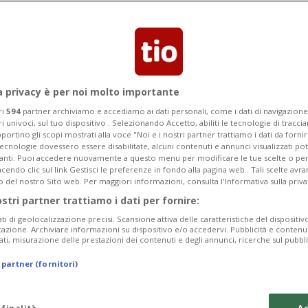
a privacy è per noi molto importante
ri
594
partner archiviamo e accediamo ai dati personali, come i dati di navigazione 
ri univoci, sul tuo dispositivo . Selezionando Accetto, abiliti le tecnologie di tracc
portino gli scopi mostrati alla voce "Noi e i nostri partner trattiamo i dati da fornir
tecnologie dovessero essere disabilitate, alcuni contenuti e annunci visualizzati 
vanti. Puoi accedere nuovamente a questo menu per modificare le tue scelte o per
endo clic sul link Gestisci le preferenze in fondo alla pagina web.. Tali scelte avr
o del nostro Sito web. Per maggiori informazioni, consulta l'Informativa sulla priva
ostri partner trattiamo i dati per fornire:
ati di geolocalizzazione precisi. Scansione attiva delle caratteristiche del dispositivo 
icazione. Archiviare informazioni su dispositivo e/o accedervi. Pubblicità e contenu
ati, misurazione delle prestazioni dei contenuti e degli annunci, ricerche sul pubbl
 partner (fornitori)
 finalità
Ac