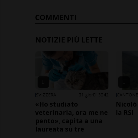
COMMENTI
NOTIZIE PIÙ LETTE
SVIZZERA
1 gior
13
42
CANTON
«Ho studiato
Nicolò 
veterinaria, ora me ne
la RSI
pento», capita a una
laureata su tre