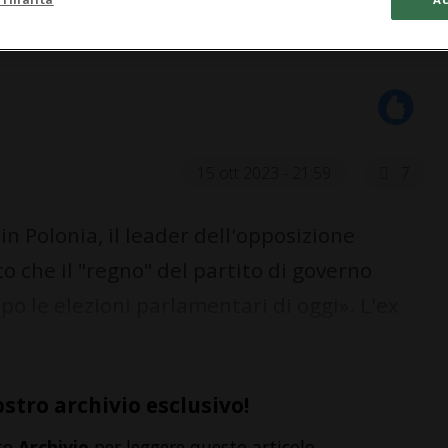
15 ott 2023 - 21:59
7
in Polonia, il leader dell'opposizione
o che il "regno" del partito di governo
dopo le elezioni parlamentari di oggi». L'ex
ostro archivio esclusivo!
to
Archivio
per leggere questo articolo,