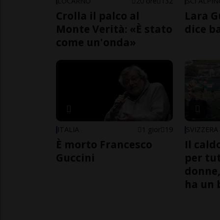
LOCARNO
20 ore
132
SCI ALPI
Crolla il palco al
Lara G
Monte Verità: «È stato
dice b
come un'onda»
ITALIA
1 gior
19
SVIZZERA
È morto Francesco
Il cal
Guccini
per tut
donne,
ha un 