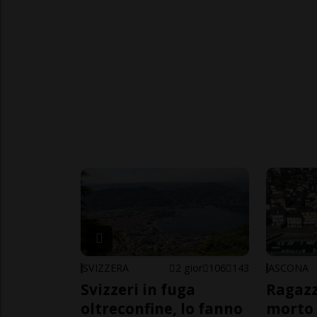
SVIZZERA
2 gior
106
143
ASCONA
Svizzeri in fuga
Ragazz
oltreconfine, lo fanno
morto 