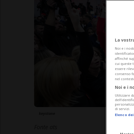
La vostr
Noi e i nost
identificato
affinché sup
cui queste 
essere rile
consenso fac
nel contest
Noi e i n
Utilizzare d
dell’identif
personalizz
di servizi.
keystone
Elenco dei
Fonte ats
Mostra