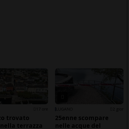
17 ore
LUGANO
2 gior
o trovato
25enne scompare
nella terrazza
nelle acque del