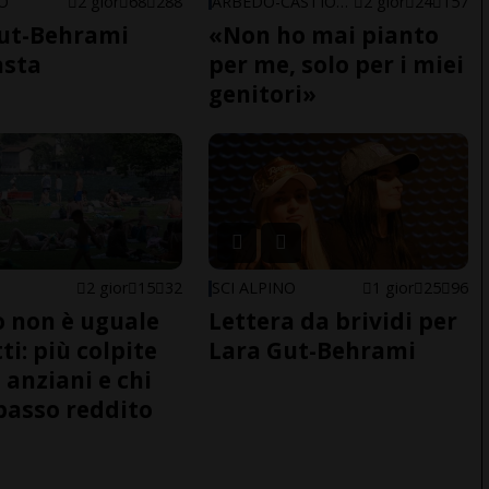
NO
2 gior
68
288
ARBEDO-CASTIONE
2 gior
24
157
ut-Behrami
«Non ho mai pianto
asta
per me, solo per i miei
genitori»
2 gior
15
32
SCI ALPINO
1 gior
25
96
do non è uguale
Lettera da brividi per
ti: più colpite
Lara Gut-Behrami
 anziani e chi
basso reddito