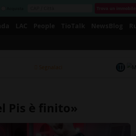
Acquista
nda
LAC
People
TioTalk
NewsBlog
R
Segnalaci
l Pis è finito»