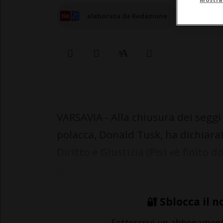
elaborata da Redazione
VARSAVIA - Alla chiusura dei seggi 
polacca, Donald Tusk, ha dichiarat
Diritto e Giustizia (Pis) «è finito 
p...
🔐 Sblocca il n
Sottoscrivi un abbonamen