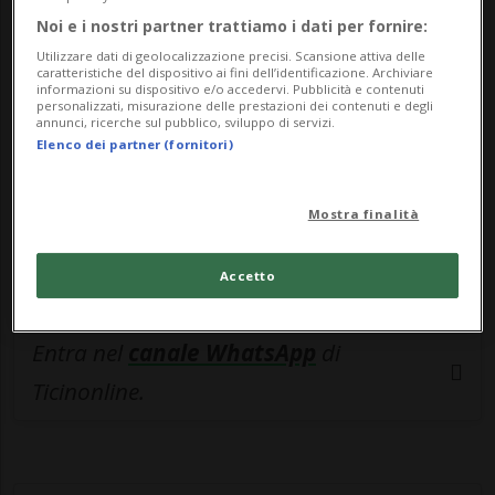
🔐 Sblocca il nostro archivio
Noi e i nostri partner trattiamo i dati per fornire:
esclusivo!
Utilizzare dati di geolocalizzazione precisi. Scansione attiva delle
caratteristiche del dispositivo ai fini dell’identificazione. Archiviare
Sottoscrivi un abbonamento
Archivio
per
informazioni su dispositivo e/o accedervi. Pubblicità e contenuti
personalizzati, misurazione delle prestazioni dei contenuti e degli
leggere questo articolo, oppure scegli
annunci, ricerche sul pubblico, sviluppo di servizi.
Elenco dei partner (fornitori)
MyTioAbo
per accedere all'archivio e
navigare su sito e app senza pubblicità.
Mostra finalità
ACCEDI
Accetto
Entra nel
canale WhatsApp
di
Ticinonline.