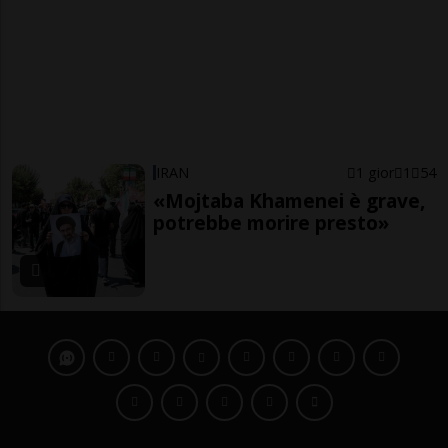
IRAN
1 gior
1
54
«Mojtaba Khamenei è grave,
potrebbe morire presto»