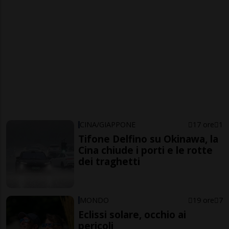
CINA/GIAPPONE
17 ore
1
Tifone Delfino su Okinawa, la
Cina chiude i porti e le rotte
dei traghetti
MONDO
19 ore
7
Eclissi solare, occhio ai
pericoli