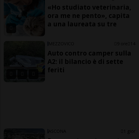
«Ho studiato veterinaria,
ora me ne pento», capita
a una laureata su tre
MEZZOVICO
9 ore
14
Auto contro camper sulla
A2: il bilancio è di sette
feriti
ASCONA
1 gior