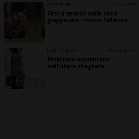
GIAPPONE
16 ore
18
Orsi a spasso nelle città
giapponesi: cresce l’allarme
DAL MONDO
17 ore
6
51
Embrione impiantato
nell'utero sbagliato