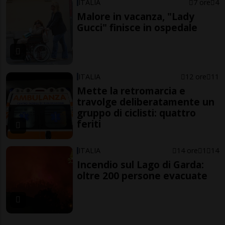
ITALIA
7 ore
4
Malore in vacanza, "Lady
Gucci" finisce in ospedale
ITALIA
12 ore
11
Mette la retromarcia e
travolge deliberatamente un
gruppo di ciclisti: quattro
feriti
ITALIA
14 ore
1
14
Incendio sul Lago di Garda:
oltre 200 persone evacuate