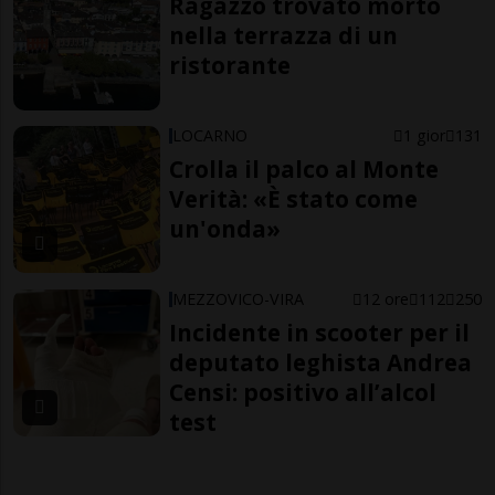
Ragazzo trovato morto
nella terrazza di un
ristorante
LOCARNO
1 gior
131
Crolla il palco al Monte
Verità: «È stato come
un'onda»
MEZZOVICO-VIRA
12 ore
112
250
Incidente in scooter per il
deputato leghista Andrea
Censi: positivo all’alcol
test