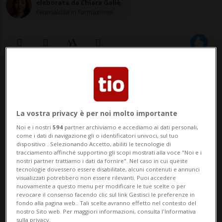
elaborata da Chiara Gallè
Giornalista in formazione
07 mag 2022 - 20:33
BELFAST - Storico sorpasso formalizzato
La vostra privacy è per noi molto importante
nel parlamento locale dell'Irlanda del
Noi e i nostri
594
partner archiviamo e accediamo ai dati personali,
Nord, a conclusione dello scrutinio delle
come i dati di navigazione gli o identificatori univoci, sul tuo
dispositivo . Selezionando Accetto, abiliti le tecnologie di
elezioni amministrative britanniche
tracciamento affinché supportino gli scopi mostrati alla voce "Noi e i
nostri partner trattiamo i dati da fornire". Nel caso in cui queste
tecnologie dovessero essere disabilitate, alcuni contenuti e annunci
svoltesi giovedì. I repubblicani cattolici
visualizzati potrebbero non essere rilevanti. Puoi accedere
nuovamente a questo menu per modificare le tue scelte o per
dello Sinn Fein, ex braccio politico della...
revocare il consenso facendo clic sul link Gestisci le preferenze in
fondo alla pagina web.. Tali scelte avranno effetto nel contesto del
nostro Sito web. Per maggiori informazioni, consulta l'Informativa
sulla privacy.