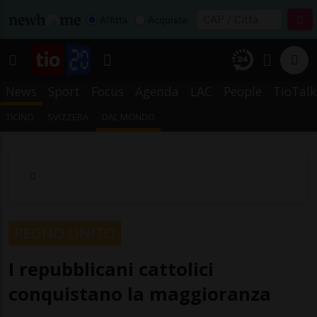
Affitta
Acquista
News
Sport
Focus
Agenda
LAC
People
TioTalk
TICINO
SVIZZERA
DAL MONDO
REGNO UNITO
I repubblicani cattolici
conquistano la maggioranza