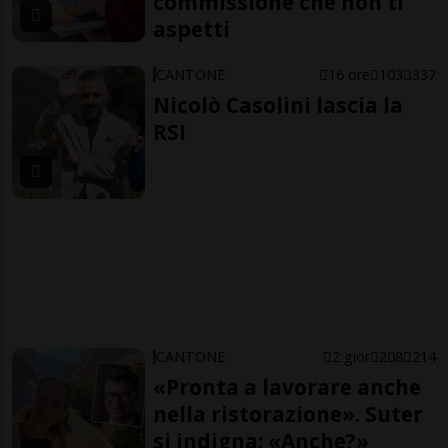
commissione che non ti
aspetti
CANTONE
16 ore
103
337
Nicolò Casolini lascia la
RSI
CANTONE
2 gior
208
214
«Pronta a lavorare anche
nella ristorazione». Suter
si indigna: «Anche?»