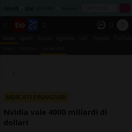
Affitta
Acquista
News
Sport
Focus
Agenda
LAC
People
TioTalk
TICINO
SVIZZERA
DAL MONDO
MERCATI FINANZIARI
Nvidia vale 4000 miliardi di
dollari