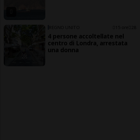
REGNO UNITO
15 ore
28
4 persone accoltellate nel
centro di Londra, arrestata
una donna