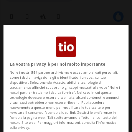
09 lug 2025 - 16:08
NEW YORK - Nvidia, colosso americano dei
processori grafici, è diventata la prima
La vostra privacy è per noi molto importante
società a raggiungere una capitalizzazione
Noi e i nostri
594
partner archiviamo e accediamo ai dati personali,
come i dati di navigazione gli o identificatori univoci, sul tuo
di mercato di 4000 miliardi di dollari,
dispositivo . Selezionando Accetto, abiliti le tecnologie di
tracciamento affinché supportino gli scopi mostrati alla voce "Noi e i
l'equivalente di 3200 miliardi di franchi. Lo
nostri partner trattiamo i dati da fornire". Nel caso in cui queste
tecnologie dovessero essere disabilitate, alcuni contenuti e annunci
riporta l'agenzia Bloomberg. A titolo...
visualizzati potrebbero non essere rilevanti. Puoi accedere
nuovamente a questo menu per modificare le tue scelte o per
revocare il consenso facendo clic sul link Gestisci le preferenze in
fondo alla pagina web.. Tali scelte avranno effetto nel contesto del
🔐 Sblocca il nostro archivio
nostro Sito web. Per maggiori informazioni, consulta l'Informativa
sulla privacy.