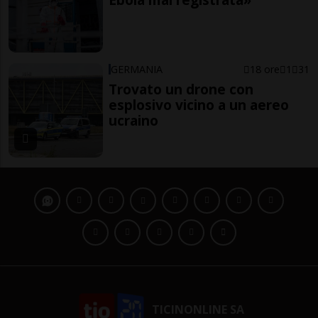
GERMANIA
18 ore
1
31
Trovato un drone con
esplosivo vicino a un aereo
ucraino
TICINONLINE SA