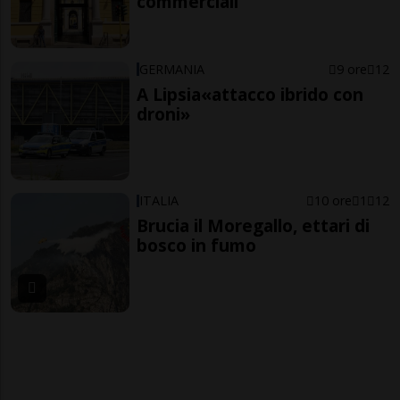
commerciali
GERMANIA
9 ore
12
A Lipsia«attacco ibrido con
droni»
ITALIA
10 ore
1
12
Brucia il Moregallo, ettari di
bosco in fumo