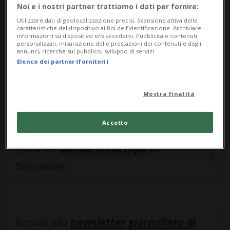
esclusivo!
Noi e i nostri partner trattiamo i dati per fornire:
Utilizzare dati di geolocalizzazione precisi. Scansione attiva delle
Sottoscrivi un abbonamento
Archivio
per
caratteristiche del dispositivo ai fini dell’identificazione. Archiviare
informazioni su dispositivo e/o accedervi. Pubblicità e contenuti
leggere questo articolo, oppure scegli
personalizzati, misurazione delle prestazioni dei contenuti e degli
annunci, ricerche sul pubblico, sviluppo di servizi.
MyTioAbo
per accedere all'archivio e
Elenco dei partner (fornitori)
navigare su sito e app senza pubblicità.
Mostra finalità
ACCEDI
Accetto
Entra nel
canale WhatsApp
di
Ticinonline.
Iscriviti alla
newsletter giornaliera di