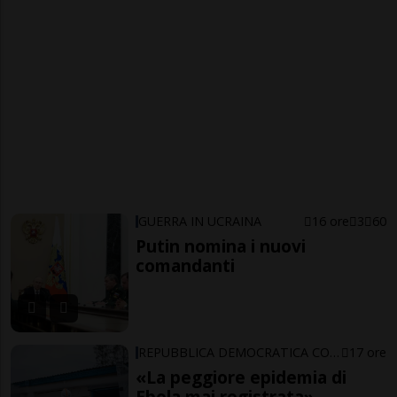
GUERRA IN UCRAINA
16 ore
3
60
Putin nomina i nuovi
comandanti
REPUBBLICA DEMOCRATICA CONGO
17 ore
«La peggiore epidemia di
Ebola mai registrata»