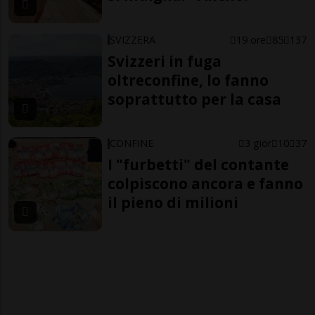
SVIZZERA
19 ore
85
137
Svizzeri in fuga
oltreconfine, lo fanno
soprattutto per la casa
CONFINE
3 gior
10
37
I "furbetti" del contante
colpiscono ancora e fanno
il pieno di milioni