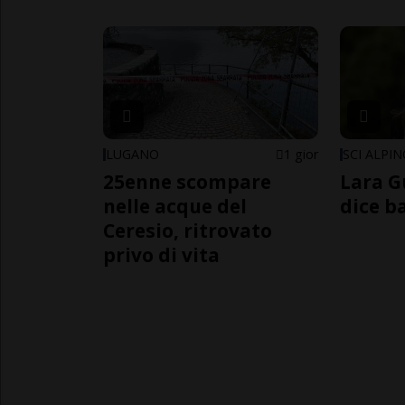
LUGANO
1 gior
SCI ALPI
25enne scompare
Lara G
nelle acque del
dice b
Ceresio, ritrovato
privo di vita