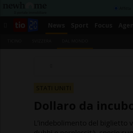
Affitta
News
Sport
Focus
Age
TICINO
SVIZZERA
DAL MONDO
STATI UNITI
Dollaro da incub
L’indebolimento del biglietto v
dubbi e perplessità, specie sugl