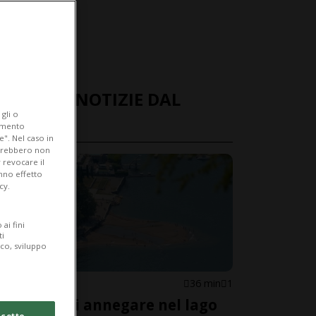
ULTIME NOTIZIE DAL
gli o
MONDO
iamento
e". Nel caso in
potrebbero non
 revocare il
anno effetto
cy.
ai fini
ti
ico, sviluppo
ITALIA
36 min
1
Rischia di annegare nel lago
cetto