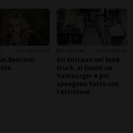
NO
21 ore
63
283
BELLINZONA
2 gior
82
191
ut-Behrami
Gli entrano nel food
asta
truck, si fanno un
hamburger e poi
spengono tutto con
l'estintore