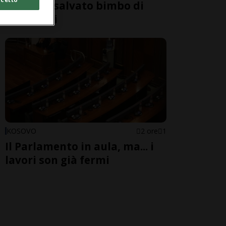
di Como: salvato bimbo di
nove anni
KOSOVO
2 ore
1
Il Parlamento in aula, ma... i
lavori son già fermi