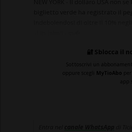
NEW YORK - Il dollaro USA non se l
biglietto verde ha registrato il pe
indebolendosi di oltre il 10% negli
si indebolì cos�...
🔐 Sblocca il n
Sottoscrivi un abbonamen
oppure scegli
MyTioAbo
per 
app 
Entra nel
canale WhatsApp
di Tic