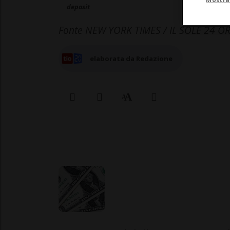
deposit
Fonte NEW YORK TIMES / IL SOLE 24 O
elaborata da Redazione