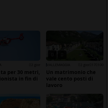
A
2 gior
VALLEMAGGIA
2 gior
17
100
ita per 30 metri,
Un matrimonio che
onista in fin di
vale cento posti di
lavoro