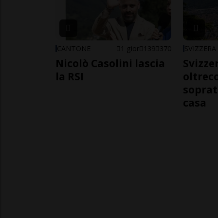
CANTONE
1 gior
139
370
SVIZZERA
Nicolò Casolini lascia
Svizzer
la RSI
oltrec
soprat
casa