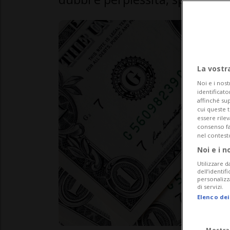
La vostr
Noi e i nost
identificato
affinché sup
cui queste 
essere rile
consenso fac
nel contest
Noi e i n
Utilizzare d
dell’identif
personalizz
di servizi.
Elenco dei
Mostra