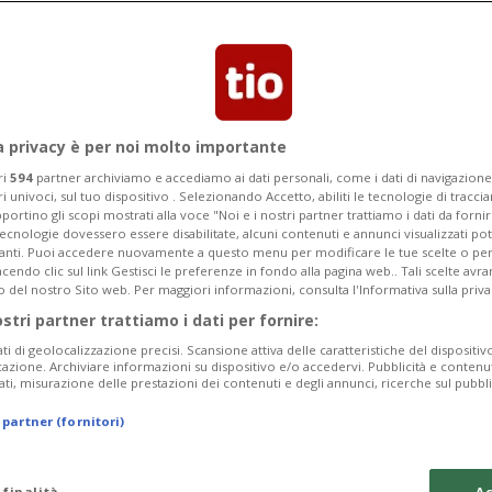
a privacy è per noi molto importante
ri
594
partner archiviamo e accediamo ai dati personali, come i dati di navigazione 
ri univoci, sul tuo dispositivo . Selezionando Accetto, abiliti le tecnologie di tracc
portino gli scopi mostrati alla voce "Noi e i nostri partner trattiamo i dati da fornir
tecnologie dovessero essere disabilitate, alcuni contenuti e annunci visualizzati 
vanti. Puoi accedere nuovamente a questo menu per modificare le tue scelte o per
endo clic sul link Gestisci le preferenze in fondo alla pagina web.. Tali scelte avr
o del nostro Sito web. Per maggiori informazioni, consulta l'Informativa sulla priva
ostri partner trattiamo i dati per fornire:
ati di geolocalizzazione precisi. Scansione attiva delle caratteristiche del dispositivo 
icazione. Archiviare informazioni su dispositivo e/o accedervi. Pubblicità e contenu
ati, misurazione delle prestazioni dei contenuti e degli annunci, ricerche sul pubbl
 partner (fornitori)
 finalità
Ac