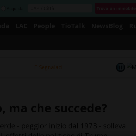
Acquista
nda
LAC
People
TioTalk
NewsBlog
R
Segnalaci
o, ma che succede?
erde - peggior inizio dal 1973 - solleva
i effetti delle politiche di Trump.