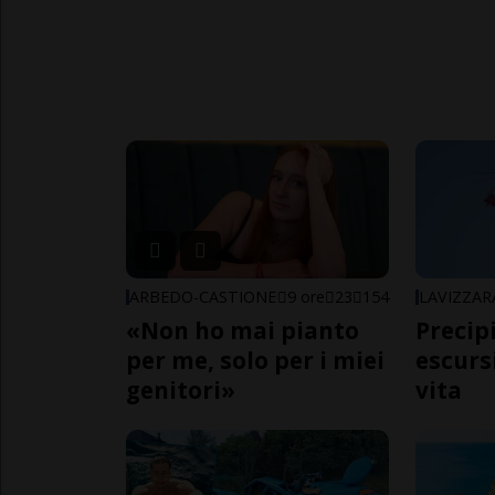
ARBEDO-CASTIONE
9 ore
23
154
LAVIZZAR
«Non ho mai pianto
Precip
per me, solo per i miei
escursi
genitori»
vita