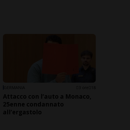
GERMANIA
3 ore
18
Attacco con l’auto a Monaco,
25enne condannato
all’ergastolo