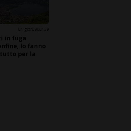
1 gior
96
139
i in fuga
onfine, lo fanno
tutto per la