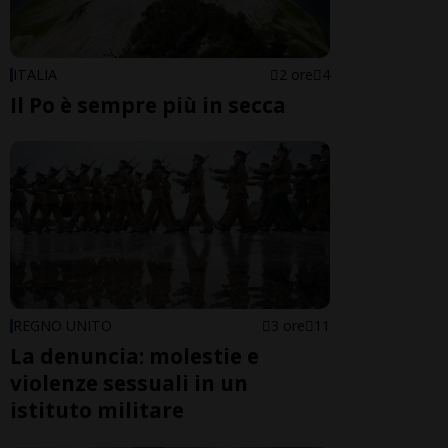
ITALIA
2 ore
4
Il Po è sempre più in secca
REGNO UNITO
3 ore
11
La denuncia: molestie e
violenze sessuali in un
istituto militare