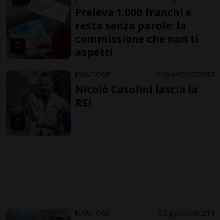
Preleva 1.000 franchi e
resta senza parole: la
commissione che non ti
aspetti
CANTONE
16 ore
105
337
Nicolò Casolini lascia la
RSI
CANTONE
2 gior
208
214