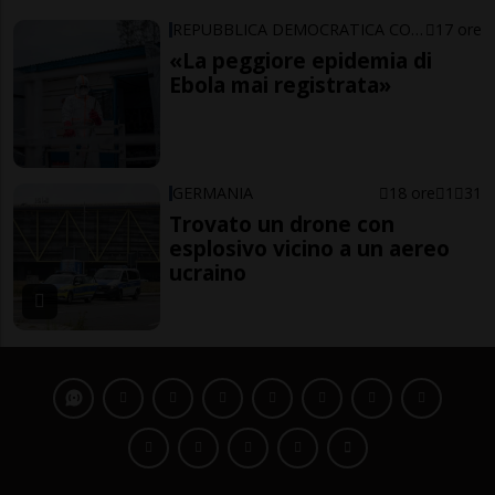
REPUBBLICA DEMOCRATICA CONGO
17 ore
«La peggiore epidemia di
Ebola mai registrata»
GERMANIA
18 ore
1
31
Trovato un drone con
esplosivo vicino a un aereo
ucraino