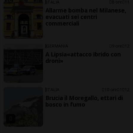
ITALIA
8 ore
11
Allarme bomba nel Milanese,
evacuati sei centri
commerciali
GERMANIA
9 ore
12
A Lipsia«attacco ibrido con
droni»
ITALIA
10 ore
1
12
Brucia il Moregallo, ettari di
bosco in fumo