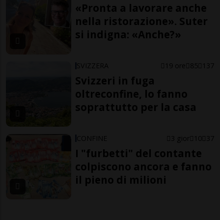
«Pronta a lavorare anche
nella ristorazione». Suter
si indigna: «Anche?»
SVIZZERA
19 ore
85
137
Svizzeri in fuga
oltreconfine, lo fanno
soprattutto per la casa
CONFINE
3 gior
10
37
I "furbetti" del contante
colpiscono ancora e fanno
il pieno di milioni