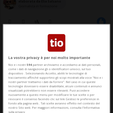
elaborata da Elia Salsano
Giornalista in formazione
08 ago 2023 - 10:08
6
ROMA - La mossa del governo di Giorgia
La vostra privacy è per noi molto importante
Meloni - atto a tassare gli extra-profitti
Noi e i nostri
594
partner archiviamo e accediamo ai dati personali,
delle banche italiane - sta mettendo in
come i dati di navigazione gli o identificatori univoci, sul tuo
dispositivo . Selezionando Accetto, abiliti le tecnologie di
tracciamento affinché supportino gli scopi mostrati alla voce "Noi e i
difficoltà i titoli degli istituti bancari
nostri partner trattiamo i dati da fornire". Nel caso in cui queste
tecnologie dovessero essere disabilitate, alcuni contenuti e annunci
presenti in borsa: affondano Bper (-11%) e
visualizzati potrebbero non essere rilevanti. Puoi accedere
nuovamente a questo menu per modificare le tue scelte o per
Banco Bpm (-9%), ma soffrono anche...
revocare il consenso facendo clic sul link Gestisci le preferenze in
fondo alla pagina web.. Tali scelte avranno effetto nel contesto del
nostro Sito web. Per maggiori informazioni, consulta l'Informativa
sulla privacy.