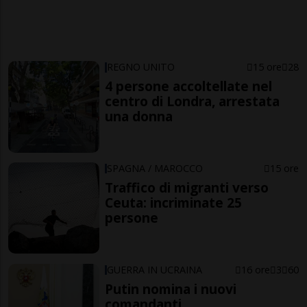
REGNO UNITO
15 ore
28
4 persone accoltellate nel
centro di Londra, arrestata
una donna
SPAGNA / MAROCCO
15 ore
Traffico di migranti verso
Ceuta: incriminate 25
persone
GUERRA IN UCRAINA
16 ore
3
60
Putin nomina i nuovi
comandanti