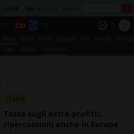
Affitta
Acquista
News
Sport
Focus
Agenda
LAC
People
TioTalk
TICINO
SVIZZERA
DAL MONDO
ITALIA
Tassa sugli extra-profitti,
ripercussioni anche in Europa