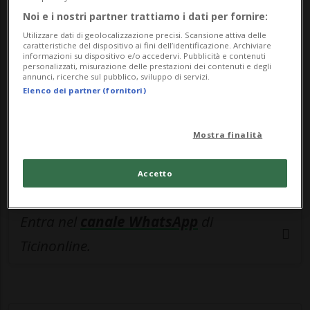
🔐 Sblocca il nostro archivio
Noi e i nostri partner trattiamo i dati per fornire:
esclusivo!
Utilizzare dati di geolocalizzazione precisi. Scansione attiva delle
caratteristiche del dispositivo ai fini dell’identificazione. Archiviare
Sottoscrivi un abbonamento
Archivio
per
informazioni su dispositivo e/o accedervi. Pubblicità e contenuti
personalizzati, misurazione delle prestazioni dei contenuti e degli
leggere questo articolo, oppure scegli
annunci, ricerche sul pubblico, sviluppo di servizi.
Elenco dei partner (fornitori)
MyTioAbo
per accedere all'archivio e
navigare su sito e app senza pubblicità.
Mostra finalità
ACCEDI
Accetto
Entra nel
canale WhatsApp
di
Ticinonline.