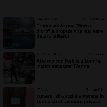
DAL MONDO
11 ore
8
54
Trump vuole una “flotta
d'oro” a propulsione nucleare
da 275 miliardi
REGNO UNITO
11 ore
6
Attacco con forbici a Londra,
incriminata una 47enne
ITALIA
11 ore
11
Funerali di Guccini a Pavana in
forma strettamente privata