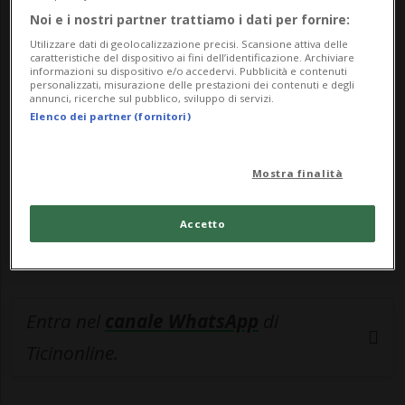
Noi e i nostri partner trattiamo i dati per fornire:
🔐 Sblocca il nostro archivio
Utilizzare dati di geolocalizzazione precisi. Scansione attiva delle
caratteristiche del dispositivo ai fini dell’identificazione. Archiviare
esclusivo!
informazioni su dispositivo e/o accedervi. Pubblicità e contenuti
personalizzati, misurazione delle prestazioni dei contenuti e degli
annunci, ricerche sul pubblico, sviluppo di servizi.
Sottoscrivi un abbonamento
Archivio
per
Elenco dei partner (fornitori)
leggere questo articolo, oppure scegli
MyTioAbo
per accedere all'archivio e
Mostra finalità
navigare su sito e app senza pubblicità.
Accetto
ACCEDI
Entra nel
canale WhatsApp
di
Ticinonline.