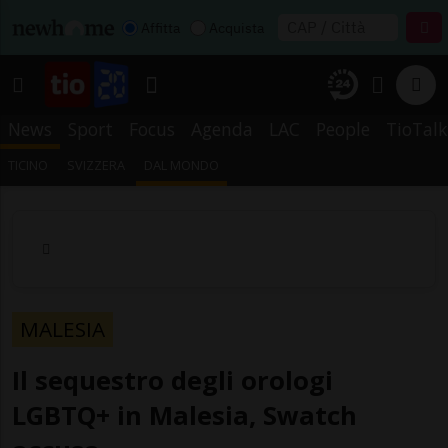
Affitta
Acquista
News
Sport
Focus
Agenda
LAC
People
TioTalk
TICINO
SVIZZERA
DAL MONDO
MALESIA
Il sequestro degli orologi
LGBTQ+ in Malesia, Swatch