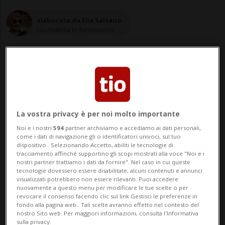
elaborata da Elia Salsano
Giornalista in formazione
17 lug 2023 - 14:30
7
La vostra privacy è per noi molto importante
KUALA LUMPUR - Swatch trascina in
Noi e i nostri
594
partner archiviamo e accediamo ai dati personali,
come i dati di navigazione gli o identificatori univoci, sul tuo
tribunale lo stato della Malaysia per il
dispositivo . Selezionando Accetto, abiliti le tecnologie di
tracciamento affinché supportino gli scopi mostrati alla voce "Noi e i
sequestro di orologi con i colori
nostri partner trattiamo i dati da fornire". Nel caso in cui queste
tecnologie dovessero essere disabilitate, alcuni contenuti e annunci
dell'arcobaleno, che secondo le autorità
visualizzati potrebbero non essere rilevanti. Puoi accedere
nuovamente a questo menu per modificare le tue scelte o per
avevano elementi LGBTQ+, in un paese in
revocare il consenso facendo clic sul link Gestisci le preferenze in
fondo alla pagina web.. Tali scelte avranno effetto nel contesto del
cui l'omosessualità è vietata e passib...
nostro Sito web. Per maggiori informazioni, consulta l'Informativa
sulla privacy.