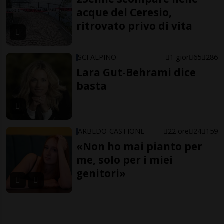
acque del Ceresio,
ritrovato privo di vita
SCI ALPINO
1 gior
65
286
Lara Gut-Behrami dice
basta
ARBEDO-CASTIONE
22 ore
24
159
«Non ho mai pianto per
me, solo per i miei
genitori»