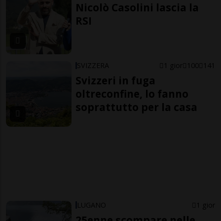
Nicolò Casolini lascia la
RSI
SVIZZERA
1 gior
100
141
Svizzeri in fuga
oltreconfine, lo fanno
soprattutto per la casa
LUGANO
1 gior
25enne scompare nelle