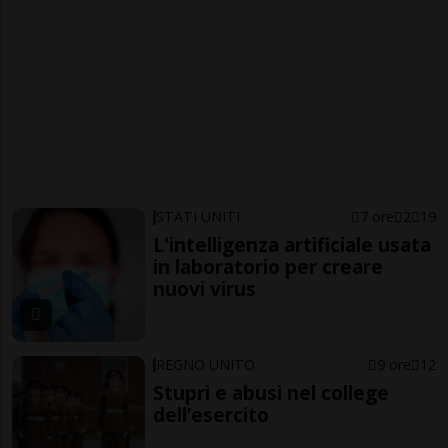
STATI UNITI
7 ore
2
19
L'intelligenza artificiale usata
in laboratorio per creare
nuovi virus
REGNO UNITO
9 ore
12
Stupri e abusi nel college
dell’esercito