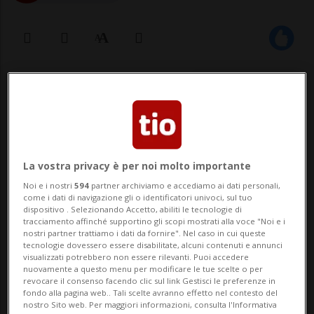
12 dic 2022 - 12:35
La vostra privacy è per noi molto importante
Noi e i nostri
594
partner archiviamo e accediamo ai dati personali,
come i dati di navigazione gli o identificatori univoci, sul tuo
dispositivo . Selezionando Accetto, abiliti le tecnologie di
COPENAGHEN - Il gigante danese dei
tracciamento affinché supportino gli scopi mostrati alla voce "Noi e i
nostri partner trattiamo i dati da fornire". Nel caso in cui queste
trasporti marittimi Maersk ha annunciato
tecnologie dovessero essere disabilitate, alcuni contenuti e annunci
visualizzati potrebbero non essere rilevanti. Puoi accedere
oggi la nomina, quale CEO, dello svizzero
nuovamente a questo menu per modificare le tue scelte o per
revocare il consenso facendo clic sul link Gestisci le preferenze in
Vincent Clerc, che entrerà in carica il
fondo alla pagina web.. Tali scelte avranno effetto nel contesto del
nostro Sito web. Per maggiori informazioni, consulta l'Informativa