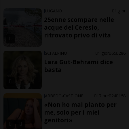
LUGANO
1 gior
25enne scompare nelle
acque del Ceresio,
ritrovato privo di vita
SCI ALPINO
1 gior
65
286
Lara Gut-Behrami dice
basta
ARBEDO-CASTIONE
17 ore
24
158
«Non ho mai pianto per
me, solo per i miei
genitori»