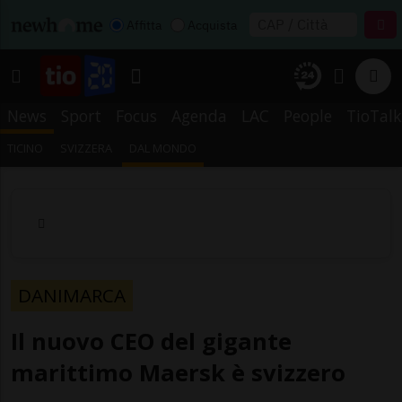
Affitta
Acquista
News
Sport
Focus
Agenda
LAC
People
TioTalk
TICINO
SVIZZERA
DAL MONDO
DANIMARCA
Il nuovo CEO del gigante
marittimo Maersk è svizzero