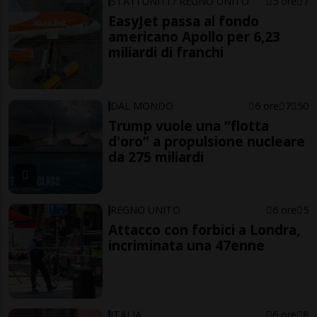
STATI UNITI / REGNO UNITO
5 ore
7
EasyJet passa al fondo
americano Apollo per 6,23
miliardi di franchi
DAL MONDO
6 ore
7
50
Trump vuole una “flotta
d'oro” a propulsione nucleare
da 275 miliardi
REGNO UNITO
6 ore
5
Attacco con forbici a Londra,
incriminata una 47enne
ITALIA
6 ore
8