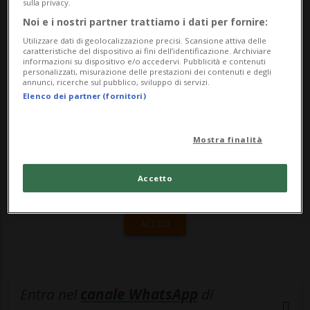
primo gennaio. Chi è il manager - Clerc ha
sulla privacy.
Noi e i nostri partner trattiamo i dati per fornire:
50 anni ed ha passato gli ultimi 2...
Utilizzare dati di geolocalizzazione precisi. Scansione attiva delle
caratteristiche del dispositivo ai fini dell’identificazione. Archiviare
informazioni su dispositivo e/o accedervi. Pubblicità e contenuti
🔐 Sblocca il nostro archivio
personalizzati, misurazione delle prestazioni dei contenuti e degli
annunci, ricerche sul pubblico, sviluppo di servizi.
esclusivo!
Elenco dei partner (fornitori)
Sottoscrivi un abbonamento
Archivio
per
Mostra finalità
leggere questo articolo, oppure scegli
MyTioAbo
per accedere all'archivio e
Accetto
navigare su sito e app senza pubblicità.
ACCEDI
Entra nel
canale WhatsApp
di