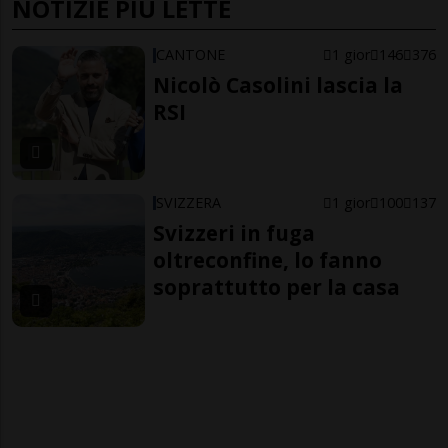
NOTIZIE PIÙ LETTE
CANTONE
1 gior
146
376
Nicolò Casolini lascia la
RSI
SVIZZERA
1 gior
100
137
Svizzeri in fuga
oltreconfine, lo fanno
soprattutto per la casa